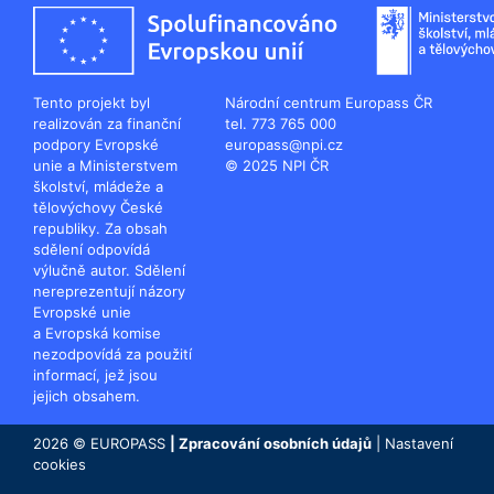
Tento projekt byl
Národní centrum Europass ČR
realizován za finanční
tel. 773 765 000
podpory Evropské
europass@npi.cz
unie a Ministerstvem
© 2025 NPI ČR
školství, mládeže a
tělovýchovy České
republiky. Za obsah
sdělení odpovídá
výlučně autor. Sdělení
nereprezentují názory
Evropské unie
a Evropská komise
nezodpovídá za použití
informací, jež jsou
jejich obsahem.
2026 © EUROPASS
|
Zpracování osobních údajů
|
Nastavení
cookies