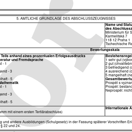
5. AMTLICHE GRUNDLAGE DES ABSCHLUSSZEUGNISSES
Name und Status
des
Abschlussz
Ministerium für
Karmelitská 7
118 12 Praha 1
Tschechische Re
Bewertungsskala
eils anhand eines prozentualen Erfolgsausdrucks
Bestehensrege
teratur und Fremdsprache
1 sehr gut (výbo
t - 1
2 gut (chvalitebn
3 befriedigend (
gend - 3
4 ausreichend (
5 mangelhaft (n
haft - 5
Gesamtbewertu
 Mathematik
Prospěl s vyzna
t - 1
Prospěl: bestand
Neprospěl: nicht
gend - 3
haft - 5
Internationale
mm mit einem ersten Tertiärabschluss)
g und andere Ausbildungen (Schulgesetz) in der Fassung späterer Vorschriften Erla
 § 22 und 24.