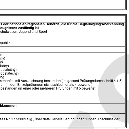
 der nationalen/regionalen Behörde,
die für die Beglaubigung/Anerkennung
eugnisses zuständig ist
 Schulwesen, Jugend und Sport
publik
ln
rný)
ý)
dobrý)
dostatečný)
edostatečný)
ng:
menáním: mit Auszeichnung bestanden (insgesamt Prüfungsdurchschnitt ≤ 1,5)
en (in den Einzelprüfungen nicht schlechter als 4 bewertet)
 bestanden (in einer oder mehreren Prüfungen mit 5 bewertet)
 Abkommen
ss Nr. 177/2009 Slg., über detailliertere Bedingungen für den Abschluss der