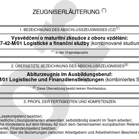
(*)
ZEUGNISERLÄUTERUNG
(1)
1. BEZEICHNUNG DES ABSCHLUSSZEUGNISSES (CZ)
Vysvědčení o maturitní zkoušce z oboru vzdělání:
7-42-M/01 Logistické a finanční služby
(kombinované studiu
(1)
In der Originalsprache
(2)
2. ÜBERSETZTE BEZEICHNUNG DES ABSCHLUSSZEUGNISSES
Abiturzeugnis im Ausbildungsberuf:
M/01 Logistische und Finanzdienstleistungen
(kombiniertes 
(2)
Diese Übersetzung besitzt keinen Rechtsstatus.
3. PROFIL DER FERTIGKEITEN UND KOMPETENZEN
, Lesekompetenz besitzen;
iedliche Lösungsvarianten anwenden, selbstständig sowohl im Team arbeiten;
rache mindestens auf dem Niveau A2 nach dem Gemeinsamen europäischen Refere
tieren, Finanzkompetenz besitzen;
aben, über die Beziehungen zwischen Arbeitgebern und Arbeitnehmern Bescheid wis