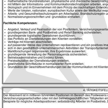
mathematische Grundrelationen, physikalische und chemische Gesetzmäßig
mit Mitteln der Informations- und Kommunikationstechnologien arbeiten, ang
ökologisch und im Einvernehmen mit dem Prinzip der nachhaltigen Entwickl
Werte der lokalen, nationalen, europäischen Kultur sowie der Weltkultur res
Arbeits- und Gesundheitsschutzregeln am Arbeitsplatz, Brandschutzregeln u
Normalisierungsvorschriften und -grundsätze einhalten.
Fachliche Kompetenzen:
Angebot, Verkauf und Realisation der von Postämtern, Versicherungsgesell
grundlegenden Bank- und Postbetrieb und Retail Banking sicherstellen;
grundlegende logistische Operationen durchführen;
das Portfolio an Dienstleistungen den Klienten vorstellen;
Verträge mit Klienten abschließen;
auf passender Weise das Unternehmen repräsentieren und ein positives Ima
sich in den geschäftlich-unternehmerischen Aktivitäten der Transportuntern
Marktforschungen organisieren, ihre Ergebnisse auswerten;
grundlegende Verwaltung der Personalagenda sicherstellen;
Betriebsadministrative und Evidenz führen;
Preiskalkulation der Dienstleistungen erstellen,
gewöhnliche Schriftstücke in normalisierter Form erstellen;
Grundsätze der Geschäftsverhandlungen bei der Kommunikation mit Klient
4. TÄTIGKEITSF
Der Absolvent ist in mittleren führenden Positionen im Bereich des Postwesens un
Versicherungsgesellschaften oder mit den betriebsgeschäftlichen Tätigkeiten
Beispiele für mögliche Arbeitspositionen: selbstständig Arbeiter im Postbetrieb, 