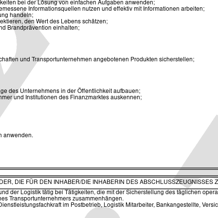
keiten bei der Lösung von einfachen Aufgaben anwenden;
emessene Informationsquellen nutzen und effektiv mit Informationen arbeiten;
ung handeln;
pektieren, den Wert des Lebens schätzen;
nd Brandprävention einhalten;
schaften und Transportunternehmen angebotenen Produkten sicherstellen;
ge des Unternehmens in der Öffentlichkeit aufbauen;
ehmer und Institutionen des Finanzmarktes auskennen;
en anwenden.
ELDER, DIE FÜR DEN INHABER/DIE INHABERIN DES ABSCHLUSSZEUGNISSES 
d der Logistik tätig bei Tätigkeiten, die mit der Sicherstellung des täglichen ope
 eines Transportunternehmers zusammenhängen.
Dienstleistungsfachkraft im Postbetrieb, Logistik Mitarbeiter, Bankangestellte, Vers