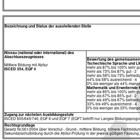
Bezeichnung und Status der ausstellenden Stelle
Niveau (national oder international) des
Abschlusszeugnisses
Bewertung des gemeinsamen T
Tschechische Sprache und Li
Mittlere Bildung mit Abitur
mehr als 87% bis 100% sehr gu
ISCED 354, EQF 4
mehr als 73% bis 87% gut - 2
mehr als 58% bis 73% befriedi
44% bis 58% ausreichend - 4
0% bis weniger als 44% mangel
Mathematik und Erweiternde
mehr als 85% bis 100% sehr gu
mehr als 67% bis 85% gut - 2
mehr als 49% bis 67% befriedi
33% bis 49% ausreichend - 4
0% bis weniger als 33% mangel
Zugang zur nächsten Ausbildungsstufe
ISCED 655/645/746, EQF 6 und EQF 7 (EQF7 betrifft nur Langes Bildungsprogra
Rechtsgrundlage
Gesetz Nr.561/2004 über Vorschul-, Grund-, mittlere Bildung, höhere Fachbildun
Sekundarschulbildung durch die Abitur-Prüfung in der jeweils gültigen Fassung,