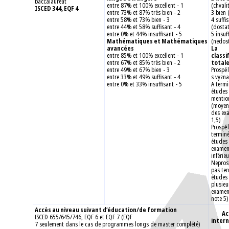
baccalauréat
entre 87% et 100% excellent - 1
(chvali
ISCED 344, EQF 4
entre 73% et 87% très bien - 2
3 bien 
entre 58% et 73% bien - 3
4 suffi
entre 44% et 58% suffisant - 4
(dosta
entre 0% et 44% insuffisant - 5
5 insuf
Mathématiques et Mathématiques
(nedos
avancées
La
entre 85% et 100% excellent - 1
classi
entre 67% et 85% très bien - 2
totale
entre 49% et 67% bien - 3
Prospě
entre 33% et 49% suffisant - 4
s vyzn
entre 0% et 33% insuffisant - 5
A termi
études
mentio
(moyen
des ex
1,5)
Prospěl
terminé
études
examen
inférieu
Nepros
pas ter
études
plusieu
examen
note 5)
Accès au niveau suivant d’éducation/de formation
Ac
ISCED 655/645/746, EQF 6 et EQF 7 (EQF
inter
7 seulement dans le cas de programmes longs de master complété)