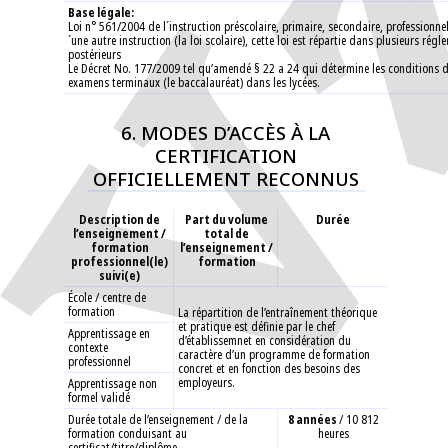
Base légale:
Loi n° 561/2004 de l´instruction préscolaire, primaire, secondaire, professionnel
´une autre instruction (la loi scolaire), cette loi est répartie dans plusieurs rég
postérieurs
Le Décret No. 177/2009 tel qu’amendé § 22 a 24 qui détermine les conditions 
examens terminaux (le baccalauréat) dans les lycées.
6. MODES D’ACCÈS À LA
CERTIFICATION
OFFICIELLEMENT RECONNUS
Description de
Part du volume
Durée
l’enseignement /
total de
formation
l’enseignement /
professionnel(le)
formation
suivi(e)
École / centre de
formation
La répartition de l’entraînement théorique
et pratique est définie par le chef
Apprentissage en
d’établissemnet en considération du
contexte
caractère d’un programme de formation
professionnel
concret et en fonction des besoins des
employeurs.
Apprentissage non
formel validé
Durée totale de l’enseignement / de la
8 années
/ 10 812
formation conduisant au
heures
certificat/titre/diplôme