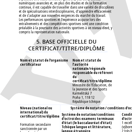
numériques avancées et, en plus des études et de la formation
continue, il est capable de travailler dans une variété de disciplines
et de spécialisations interdisciplinaires, d'apprendre efficacement
et de s'adapter aux nouvelles exigences du marché du travail.
Les performances sportives et l'expérience acquise lors des
entraînements et des compétitions sportives sont une condition
préalable à la poursuite des activités sportives à un niveau élevé, y
compris la représentation nationale.
5. BASE OFFICIELLE DU
CERTIFICAT/TITRE/DIPLÔME
Nom et statut de l’organisme
Nom et statut de
certificateur
l’autorité
nationale/régionale
responsable du référent
du
certificat/titre/diplôme
Ministère de l‘Éducation, de
la Jeunesse et des Sports
Karmelitská 7
Praha 1, 118 12
République tchèque
Niveau (national ou
Système de notation / conditions d’oc
international) du
Système de notation/conditions
Condi
certificat/titre/diplôme
d’octroi des examens terminaux
d’octr
d’état (le baccalauréat d’état)
1 excel
Formation secondaire
Tchèque langue et littérature,
(výborn
sanctionnée par un
langue étrangère
2 très 