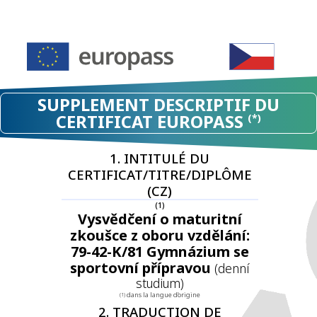
SUPPLEMENT DESCRIPTIF DU
CERTIFICAT EUROPASS
(*)
1. INTITULÉ DU
CERTIFICAT/TITRE/DIPLÔME
(CZ)
(1)
Vysvědčení o maturitní
zkoušce z oboru vzdělání:
79-42-K/81 Gymnázium se
sportovní přípravou
(denní
studium)
dans la langue d’origine
(1)
2. TRADUCTION DE