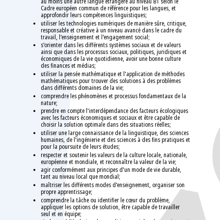
au moins une autre langue étrangère au niveau B1 selon le
Cadre européen commun de référence pour les langues, et
approfondir leurs compétences linguistiques;
utiliser les technologies numériques de manière sûre, critique,
responsable et créative à un niveau avancé dans le cadre du
travail, l'enseignement et l'engagement social;
s'orienter dans les différents systèmes sociaux et de valeurs
ainsi que dans les processus sociaux, politiques, juridiques et
économiques de la vie quotidienne, avoir une bonne culture
des finances et médias;
utiliser la pensée mathématique et l'application de méthodes
mathématiques pour trouver des solutions à des problèmes
dans différents domaines de la vie;
comprendre les phénomènes et processus fondamentaux de la
nature;
prendre en compte l'interdépendance des facteurs écologiques
avec les facteurs économiques et sociaux et être capable de
choisir la solution optimale dans des situations réelles;
utiliser une large connaissance de la linguistique, des sciences
humaines, de l'ingénierie et des sciences à des fins pratiques et
pour la poursuite de leurs études;
respecter et soutenir les valeurs de la culture locale, nationale,
européenne et mondiale, et reconnaître la valeur de la vie;
agir conformément aux principes d'un mode de vie durable,
tant au niveau local que mondial;
maîtriser les différents modes d'enseignement, organiser son
propre apprentissage;
comprendre la tâche ou identifier le cœur du problème,
appliquer les options de solution, être capable de travailler
seul et en équipe;