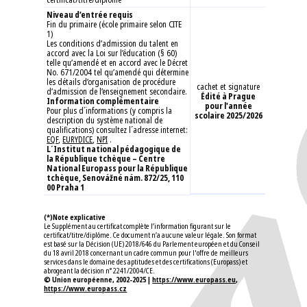
Niveau d’entrée requis
Fin du primaire (école primaire selon CITE
1)
Les conditions d’admission du talent en
accord avec la Loi sur l’éducation (§ 60)
telle qu’amendé et en accord avec le Décret
No. 671/2004 tel qu’amendé qui détermine
les détails d’organisation de procédure
cachet et signature
d’admission de l’enseignement secondaire.
Édité à Prague
Information complémentaire
pour l'année
Pour plus d´informations (y compris la
scolaire 2025/2026
description du système national de
qualifications) consultez l´adresse internet:
EQF
,
EURYDICE
,
NPI
.
L´Institut national pédagogique de
la République tchèque – Centre
National Europass pour la République
tchèque, Senovážné nám. 872/25, 110
00 Praha 1
(*)Note explicative
Le Supplément au certificat complète l’information figurant sur le
certificat/titre/diplôme. Ce document n’a aucune valeur légale. Son format
est basé sur la Décision (UE) 2018/646 du Parlement européen et du Conseil
du 18 avril 2018 concernant un cadre commun pour l'offre de meilleurs
services dans le domaine des aptitudes et des certifications (Europass) et
abrogeant la décision n° 2241/2004/CE.
© Union européenne, 2002-2025 |
https://www.europass.eu
,
https://www.europass.cz