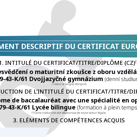
MENT DESCRIPTIF DU CERTIFICAT EU
1. INTITULÉ DU CERTIFICAT/TITRE/DIPLÔME (CZ)
(
ysvědčení o maturitní zkoušce z oboru vzdělá
9-43-K/61 Dvojjazyčné gymnázium
(denní studiu
dans la langue d’origine
(1)
DUCTION DE L’INTITULÉ DU CERTIFICAT/TITRE/D
ôme de baccalauréat avec une spécialité en o
79-43-K/61 Lycée bilingue
(​formation à plein temps​
Cette traduction est dépourvue de toute valeur légale.
(2)
3. ELÉMENTS DE COMPÉTENCES ACQUIS