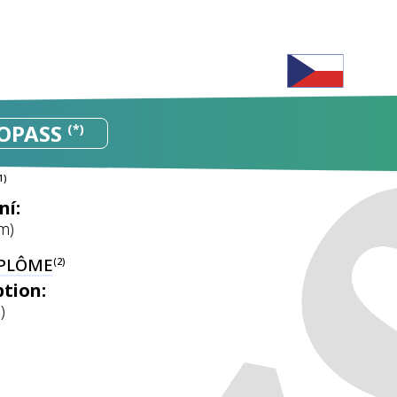
ROPASS
(*)
1)
ní:
m)
IPLÔME
(2)
ption:
)