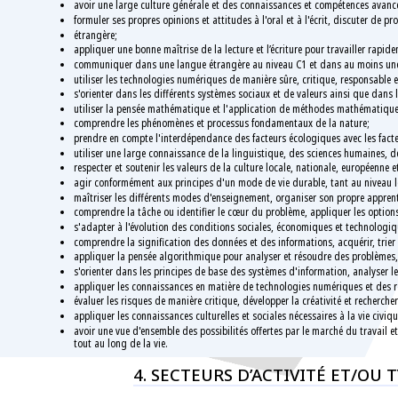
avoir une large culture générale et des connaissances et compétences avanc
formuler ses propres opinions et attitudes à l'oral et à l'écrit, discuter d
étrangère;
appliquer une bonne maîtrise de la lecture et l’écriture pour travailler rapid
communiquer dans une langue étrangère au niveau C1 et dans au moins une 
utiliser les technologies numériques de manière sûre, critique, responsable 
s'orienter dans les différents systèmes sociaux et de valeurs ainsi que dans
utiliser la pensée mathématique et l'application de méthodes mathématique
comprendre les phénomènes et processus fondamentaux de la nature;
prendre en compte l'interdépendance des facteurs écologiques avec les facte
utiliser une large connaissance de la linguistique, des sciences humaines, de
respecter et soutenir les valeurs de la culture locale, nationale, européenne 
agir conformément aux principes d'un mode de vie durable, tant au niveau
maîtriser les différents modes d'enseignement, organiser son propre appre
comprendre la tâche ou identifier le cœur du problème, appliquer les options 
s'adapter à l'évolution des conditions sociales, économiques et technologi
comprendre la signification des données et des informations, acquérir, trier
appliquer la pensée algorithmique pour analyser et résoudre des problèmes,
s'orienter dans les principes de base des systèmes d'information, analyser l
appliquer les connaissances en matière de technologies numériques et des 
évaluer les risques de manière critique, développer la créativité et recherch
appliquer les connaissances culturelles et sociales nécessaires à la vie civ
avoir une vue d'ensemble des possibilités offertes par le marché du travail 
tout au long de la vie.
4. SECTEURS D’ACTIVITÉ ET/OU