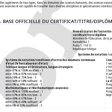
lles supérieures de tous types, dans les domaines des sciences humaines, des sciences naturel
s avancées et est capable de travailler dans diverses disciplines et spécialisations interdisc
5. BASE OFFICIELLE DU CERTIFICAT/TITRE/DIPLÔ
Nom et statut de l’autorité
certificat/titre/diplôme
Ministère de l‘Éducation, de la J
Karmelitská 7
Praha 1, 118 12
République tchèque
Système de notation / co
Système de notation/conditions d’octroi des examens terminaux
Cond
d’état (le baccalauréat d’état)
1 exc
Tchèque langue et littérature, langue étrangère
2 trè
entre 87% et 100% excellent - 1
3 bi
entre 73% et 87% très bien - 2
4 suf
entre 58% et 73% bien - 3
5 ins
entre 44% et 58% suffisant - 4
La c
entre 0% et 44% insuffisant - 5
Pros
Mathématiques et Mathématiques avancées
exam
entre 85% et 100% excellent - 1
Pros
entre 67% et 85% très bien - 2
Nepr
entre 49% et 67% bien - 3
entre 33% et 49% suffisant - 4
entre 0% et 33% insuffisant - 5