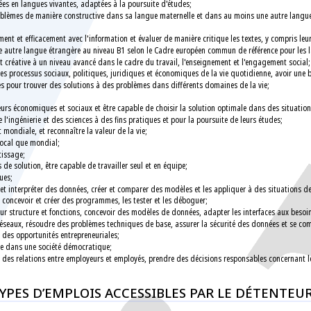
ées en langues vivantes, adaptées à la poursuite d'études;
e problèmes de manière constructive dans sa langue maternelle et dans au moins une autre langu
ement et efficacement avec l'information et évaluer de manière critique les textes, y compris leu
autre langue étrangère au niveau B1 selon le Cadre européen commun de référence pour les l
et créative à un niveau avancé dans le cadre du travail, l'enseignement et l'engagement socia
 les processus sociaux, politiques, juridiques et économiques de la vie quotidienne, avoir une
s pour trouver des solutions à des problèmes dans différents domaines de la vie;
urs économiques et sociaux et être capable de choisir la solution optimale dans des situation
 l'ingénierie et des sciences à des fins pratiques et pour la poursuite de leurs études;
et mondiale, et reconnaître la valeur de la vie;
 local que mondial;
ntissage;
de solution, être capable de travailler seul et en équipe;
ques;
 et interpréter des données, créer et comparer des modèles et les appliquer à des situations 
 concevoir et créer des programmes, les tester et les déboguer;
eur structure et fonctions, concevoir des modèles de données, adapter les interfaces aux besoi
réseaux, résoudre des problèmes techniques de base, assurer la sécurité des données et se
er des opportunités entrepreneuriales;
ique dans une société démocratique;
et des relations entre employeurs et employés, prendre des décisions responsables concernant l
 TYPES D’EMPLOIS ACCESSIBLES PAR LE DÉTENTE