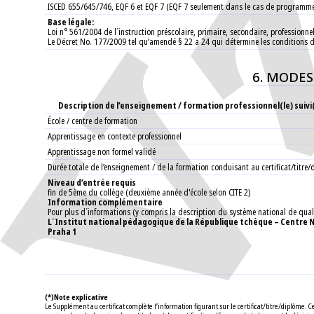
ISCED 655/645/746, EQF 6 et EQF 7 (EQF 7 seulement dans le cas de programm
Base légale:
Loi n° 561/2004 de l´instruction préscolaire, primaire, secondaire, professionnell
Le Décret No. 177/2009 tel qu’amendé § 22 a 24 qui détermine les conditions d
6. MODES
Description de l’enseignement / formation professionnel(le) suivi
École / centre de formation
Apprentissage en contexte professionnel
Apprentissage non formel validé
Durée totale de l’enseignement / de la formation conduisant au certificat/titre
Niveau d’entrée requis
fin de 5ème du collège (deuxième année d'école selon CITE 2)
Information complémentaire
Pour plus d´informations (y compris la description du système national de quali
L´Institut national pédagogique de la République tchèque – Centre N
Praha 1
(*)Note explicative
Le Supplément au certificat complète l’information figurant sur le certificat/titre/diplôme