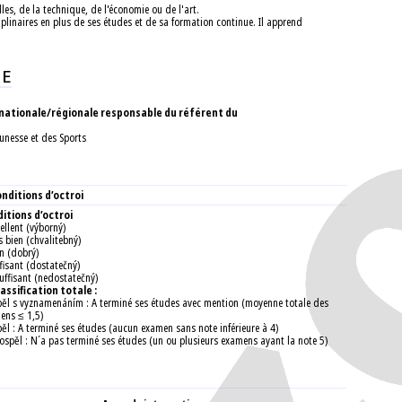
les, de la technique, de l'économie ou de l'art.
iplinaires en plus de ses études et de sa formation continue. Il apprend
ME
 nationale/régionale responsable du référent du
eunesse et des Sports
nditions d’octroi
itions d’octroi
ellent (výborný)
s bien (chvalitebný)
en (dobrý)
fisant (dostatečný)
uffisant (nedostatečný)
lassification totale :
pěl s vyznamenáním : A terminé ses études avec mention (moyenne totale des
ens ≤ 1,5)
pěl : A terminé ses études (aucun examen sans note inférieure à 4)
ospěl : N´a pas terminé ses études (un ou plusieurs examens ayant la note 5)