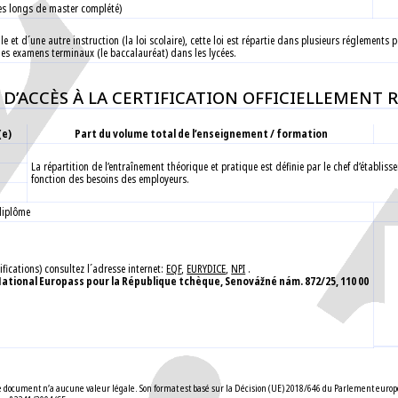
es longs de master complété)
e et d´une autre instruction (la loi scolaire), cette loi est répartie dans plusieurs réglements 
es examens terminaux (le baccalauréat) dans les lycées.
 D’ACCÈS À LA CERTIFICATION OFFICIELLEMENT
(e)
Part du volume total de l’enseignement / formation
La répartition de l’entraînement théorique et pratique est définie par le chef d’établ
fonction des besoins des employeurs.
/diplôme
fications) consultez l´adresse internet:
EQF
,
EURYDICE
,
NPI
.
ational Europass pour la République tchèque, Senovážné nám. 872/25, 110 00
. Ce document n’a aucune valeur légale. Son format est basé sur la Décision (UE) 2018/646 du Parlement eur