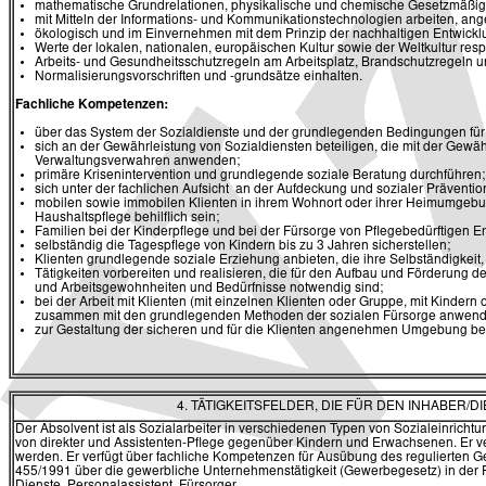
mathematische Grundrelationen, physikalische und chemische Gesetzmäßig
mit Mitteln der Informations- und Kommunikationstechnologien arbeiten, ang
ökologisch und im Einvernehmen mit dem Prinzip der nachhaltigen Entwickl
Werte der lokalen, nationalen, europäischen Kultur sowie der Weltkultur res
Arbeits- und Gesundheitsschutzregeln am Arbeitsplatz, Brandschutzregeln u
Normalisierungsvorschriften und -grundsätze einhalten.
Fachliche Kompetenzen:
über das System der Sozialdienste und der grundlegenden Bedingungen für
sich an der Gewährleistung von Sozialdiensten beteiligen, die mit der Ge
Verwaltungsverwahren anwenden;
primäre Krisenintervention und grundlegende soziale Beratung durchführen;
sich unter der fachlichen Aufsicht an der Aufdeckung und sozialer Präventio
mobilen sowie immobilen Klienten in ihrem Wohnort oder ihrer Heimumgebun
Haushaltspflege behilflich sein;
Familien bei der Kinderpflege und bei der Fürsorge von Pflegebedürftigen E
selbständig die Tagespflege von Kindern bis zu 3 Jahren sicherstellen;
Klienten grundlegende soziale Erziehung anbieten, die ihre Selbständigkeit, 
Tätigkeiten vorbereiten und realisieren, die für den Aufbau und Förderung de
und Arbeitsgewohnheiten und Bedürfnisse notwendig sind;
bei der Arbeit mit Klienten (mit einzelnen Klienten oder Gruppe, mit Kinde
zusammen mit den grundlegenden Methoden der sozialen Fürsorge anwen
zur Gestaltung der sicheren und für die Klienten angenehmen Umgebung bei
4. TÄTIGKEITSFELDER, DIE FÜR DEN INHABER
Der Absolvent ist als Sozialarbeiter in verschiedenen Typen von Sozialeinricht
von direkter und Assistenten-Pflege gegenüber Kindern und Erwachsenen. Er ve
werden. Er verfügt über fachliche Kompetenzen für Ausübung des regulierten G
455/1991 über die gewerbliche Unternehmenstätigkeit (Gewerbegesetz) in der Fas