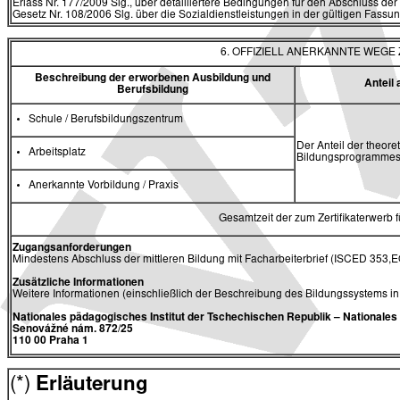
Erlass Nr. 177/2009 Slg., über detailliertere Bedingungen für den Abschluss der
Gesetz Nr. 108/2006 Slg. über die Sozialdienstleistungen in der gültigen Fassu
6. OFFIZIELL ANERKANNTE WEG
Beschreibung der erworbenen Ausbildung und
Antei
Berufsbildung
Schule / Berufsbildungszentrum
Der Anteil der theore
Arbeitsplatz
Bildungsprogrammes 
Anerkannte Vorbildung / Praxis
Gesamtzeit der zum Zertifikaterwerb
Zugangsanforderungen
Mindestens Abschluss der mittleren Bildung mit Facharbeiterbrief (ISCED 353,E
Zusätzliche Informationen
Weitere Informationen (einschließlich der Beschreibung des Bildungssystems i
Nationales pädagogisches Institut der Tschechischen Republik
– Nationale
Senovážné nám. 872/25
110 00 Praha 1
(*)
Erläuterung