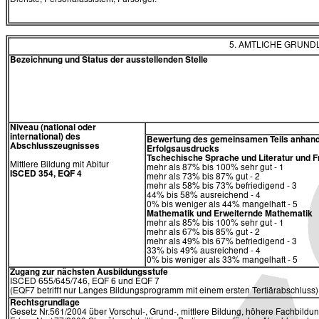
Dienste, Personalassistent, Fürsorger.
5. AMTLICHE GRUN
Bezeichnung und Status der ausstellenden Stelle
Niveau (national oder
international) des
Bewertung des gemeinsamen Teils anhand
Abschlusszeugnisses
Erfolgsausdrucks
Tschechische Sprache und Literatur und
Mittlere Bildung mit Abitur
mehr als 87% bis 100% sehr gut - 1
ISCED 354, EQF 4
mehr als 73% bis 87% gut - 2
mehr als 58% bis 73% befriedigend - 3
44% bis 58% ausreichend - 4
0% bis weniger als 44% mangelhaft - 5
Mathematik und Erweiternde Mathematik
mehr als 85% bis 100% sehr gut - 1
mehr als 67% bis 85% gut - 2
mehr als 49% bis 67% befriedigend - 3
33% bis 49% ausreichend - 4
0% bis weniger als 33% mangelhaft - 5
Zugang zur nächsten Ausbildungsstufe
ISCED 655/645/746, EQF 6 und EQF 7
(EQF7 betrifft nur Langes Bildungsprogramm mit einem ersten Tertiärabschluss)
Rechtsgrundlage
Gesetz Nr.561/2004 über Vorschul-, Grund-, mittlere Bildung, höhere Fachbildu