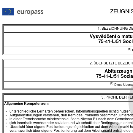
ZEUGNI
1. BEZEICHNUNG D
Vysvědčení o matur
75-41-L/51 Soci
(1)
I
2. ÜBERSETZTE BEZEI
Abiturzeugn
75-41-L/51 Sozia
(2)
Diese Überset
3. PROFIL DER F
Allgemeine Kompetenzen:
unterschiedliche Lernarten beherrschen, Informationsquellen richtig nutzen
Aufgabenstellungen verstehen, den Kern des Problems bestimmen, untersch
in einer Fremdsprache mindestens auf dem Niveau B1 nach dem Gemeinsa
sich innerhalb wechselnder sozialer und wirtschaftlicher Bedingungen orien
Übersicht über eigene Positionierungsmöglichkeiten auf dem Arbeitsmarkt 
verantwortlich über eigene Positionierung auf dem Arbeitsmarkt entscheide