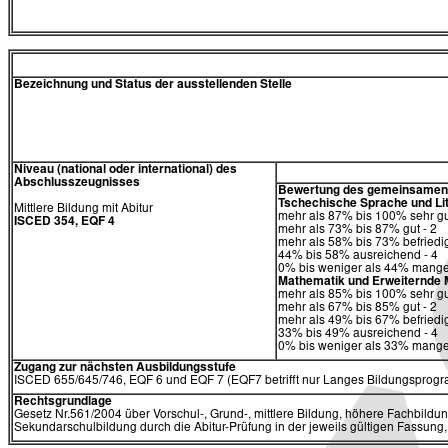
Bezeichnung und Status der ausstellenden Stelle
Niveau (national oder international) des
Abschlusszeugnisses
Bewertung des gemeinsamen T
Tschechische Sprache und Li
Mittlere Bildung mit Abitur
mehr als 87% bis 100% sehr gu
ISCED 354, EQF 4
mehr als 73% bis 87% gut - 2
mehr als 58% bis 73% befriedi
44% bis 58% ausreichend - 4
0% bis weniger als 44% mangel
Mathematik und Erweiternde
mehr als 85% bis 100% sehr gu
mehr als 67% bis 85% gut - 2
mehr als 49% bis 67% befriedi
33% bis 49% ausreichend - 4
0% bis weniger als 33% mangel
Zugang zur nächsten Ausbildungsstufe
ISCED 655/645/746, EQF 6 und EQF 7 (EQF7 betrifft nur Langes Bildungsprogra
Rechtsgrundlage
Gesetz Nr.561/2004 über Vorschul-, Grund-, mittlere Bildung, höhere Fachbildun
Sekundarschulbildung durch die Abitur-Prüfung in der jeweils gültigen Fassung,