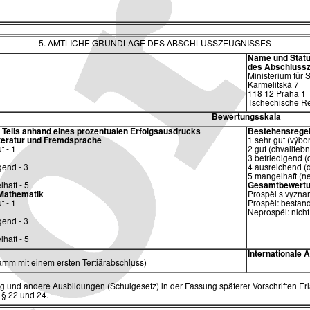
5. AMTLICHE GRUNDLAGE DES ABSCHLUSSZEUGNISSES
Name und Status
des
Abschlussz
Ministerium für
Karmelitská 7
118 12 Praha 1
Tschechische Re
Bewertungsskala
eils anhand eines prozentualen Erfolgsausdrucks
Bestehensrege
teratur und Fremdsprache
1 sehr gut (výbo
t - 1
2 gut (chvalitebn
3 befriedigend (
gend - 3
4 ausreichend (
5 mangelhaft (n
haft - 5
Gesamtbewertu
 Mathematik
Prospěl s vyzna
t - 1
Prospěl: bestand
Neprospěl: nicht
gend - 3
haft - 5
Internationale
mm mit einem ersten Tertiärabschluss)
g und andere Ausbildungen (Schulgesetz) in der Fassung späterer Vorschriften Erla
 § 22 und 24.