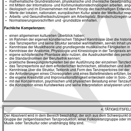
mathematische Grundrelationen, physikalische und chemische Gesetzmäßig
mit Mitteln der Informations- und Kommunikationstechnologien arbeiten, ang
ökologisch und im Einvernehmen mit dem Prinzip der nachhaltigen Entwickl
Werte der lokalen, nationalen, europäischen Kultur sowie der Weltkultur res
Arbeits- und Gesundheitsschutzregeln am Arbeitsplatz, Brandschutzregeln u
Normalisierungsvorschriften und -grundsätze einhalten.
Fachliche Kompetenzen:
einen allgemeinen kulturellen Überblick haben;
im Rahmen der eigenen künstlerischen Tätigkeit Kenntnisse über die histor
das Tanzrepertoir und seine Struktur sensibel wahrnehmen, seinen Inhalt und s
Kenntnisse der Musiktheorie und grundlegende musikalische Fähigkeiten in
Kenntnisse der Anatomie, Physiologie und Kinesiologie in der Tanzpraxis 
eigene schöpferische Phantasie aktiv nutzen, die Ausdrucksmittel des pe
die Standardnormen der Berufsethik kennen;
praktische Bewegungsfertigkeiten bei der Ausführung der einzelnen Tanzte
das Tanzrepertoire auf dem erforderlichen technischen, stilistischen und äs
Kenntnisse über die Struktur, Tektonik und Form des Tanzrepertoires bei der
die Anforderungen eines Choreografen und eines Ballettmeisters erfüllen, 
die eigene Kreativität und Improvisationsfähigkeit entwickeln oder in Solo-,
mit der Konzentration, psychischen und physischen Belastung einer Tanza
die Konzeption eines Kunstwerkes und seine Interpretation analysieren und
4. TÄTIGKEITSF
Der Absolvent wird in dem Bereich beschäftigt, der sich aus dem Schwerpunkt 
Gruppe der zeitgenössischen Tanzproduktion, einer Folkloretanzgruppe oder im B
Musik- oder Tanzkultur oder unabhängig tätig sind.