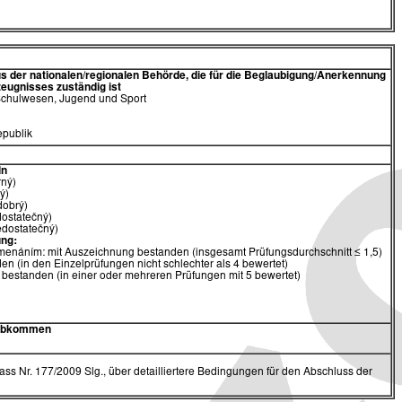
 der nationalen/regionalen Behörde,
die für die Beglaubigung/Anerkennung
eugnisses zuständig ist
 Schulwesen, Jugend und Sport
publik
ln
rný)
ý)
dobrý)
dostatečný)
edostatečný)
ng:
menáním: mit Auszeichnung bestanden (insgesamt Prüfungsdurchschnitt ≤ 1,5)
en (in den Einzelprüfungen nicht schlechter als 4 bewertet)
 bestanden (in einer oder mehreren Prüfungen mit 5 bewertet)
 Abkommen
ss Nr. 177/2009 Slg., über detailliertere Bedingungen für den Abschluss der