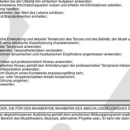
keiten bei der Lösung von einfachen Aufgaben anwenden;
emessene Informationsquellen nutzen und effektiv mit Informationen arbeiten;
ung handeln;
pektieren, den Wert des Lebens schätzen;
nd Brandprävention einhalten;
ische Entwicklung und aktuelle Tendenzen des Tanzes und des Balletts, der Musik 
eine stilistische Klassifizierung charakterisieren;
 der Tanzpraxis anwenden;
anwenden, Gesundheitsrisiken vermeiden;
rsönlichen tänzerischen und musikalischen Empfindens angemessen anwenden;
chniken auf professionellem Niveau anwenden;
thetischen Niveau gemäß den Anforderungen der professionellen Tanzpraxis interpr
 Interpretation anwenden;
beim Studium eines Kunstwerks anpassungsfähig sein;
 Duo- oder Gruppenprojekten kreativ kooperieren;
ufführung umgehen;
 bewerten.
ELDER, DIE FÜR DEN INHABER/DIE INHABERIN DES ABSCHLUSSZEUGNISSES 
der abgeschlossenen Ausbildung gemäß dem schulischen Bildungsprogramm ergibt, u
ereich des Musiktheaters, Musicals, alternativer Projekte usw.). Er kann die oben