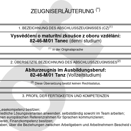
(*)
ZEUGNISERLÄUTERUNG
(1)
1. BEZEICHNUNG DES ABSCHLUSSZEUGNISSES (CZ)
Vysvědčení o maturitní zkoušce z oboru vzdělání:
82-46-M/01 Tanec
(denní studium)
(1)
In der Originalsprache
(2)
2. ÜBERSETZTE BEZEICHNUNG DES ABSCHLUSSZEUGNISSES
Abiturzeugnis im Ausbildungsberuf:
82-46-M/01 Tanz
(Vollzeitstudium)
(2)
Diese Übersetzung besitzt keinen Rechtsstatus.
3. PROFIL DER FERTIGKEITEN UND KOMPETENZEN
, Lesekompetenz besitzen;
iedliche Lösungsvarianten anwenden, selbstständig sowohl im Team arbeiten;
men europäischen Referenzrahmen für Sprachen kommunizieren;
tieren, Finanzkompetenz besitzen;
aben, über die Beziehungen zwischen Arbeitgebern und Arbeitnehmern Bescheid wis