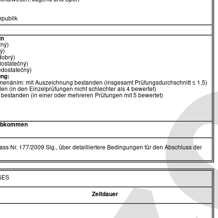
 Schulwesen, Jugend und Sport
publik
ln
rný)
ý)
dobrý)
dostatečný)
edostatečný)
ng:
menáním: mit Auszeichnung bestanden (insgesamt Prüfungsdurchschnitt ≤ 1,5)
en (in den Einzelprüfungen nicht schlechter als 4 bewertet)
 bestanden (in einer oder mehreren Prüfungen mit 5 bewertet)
 Abkommen
ss Nr. 177/2009 Slg., über detailliertere Bedingungen für den Abschluss der
SES
Zeitdauer