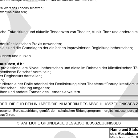
formationsquellen nutzen und effektiv mit Informationen arbeiten;
;
 den Wert des Lebens schätzen;
vention einhalten;
ische Entwicklung und aktuelle Tendenzen von Theater, Musik, Tanz und anderen m
 der künstlerischen Praxis anwenden;
piels und die Grundlagen der einfachen improvisierten Begleitung beherrschen;
 suchen und nutzen.
ausüben, d.h.
:
f professionellem Niveau beherrschen und diese im Rahmen der künstlerischen Tä
hentische Botschaft vermitteln;
s Regisseurs darstellen;
en;
tudieren einer Rolle oder bei der Realisierung einer Theateraufführung kreativ mita
stlerischen Leistung umgehen;
s Üben und andere Formen des Lernens erweitern.
ELDER, DIE FÜR DEN INHABER/DIE INHABERIN DES ABSCHLUSSZEUGNISSES 
lossenen Berufsausbildung gemäß dem schulischen Bildungsprogramm ergibt, insbesondere als 
 ausführen.
5. AMTLICHE GRUNDLAGE DES ABSCHLUSSZEUGNISSES
Name und Status
des
Abschlussz