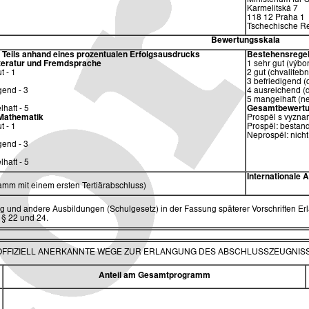
Ministerium für
Karmelitská 7
118 12 Praha 1
Tschechische Re
Bewertungsskala
eils anhand eines prozentualen Erfolgsausdrucks
Bestehensrege
teratur und Fremdsprache
1 sehr gut (výbo
t - 1
2 gut (chvalitebn
3 befriedigend (
gend - 3
4 ausreichend (
5 mangelhaft (n
haft - 5
Gesamtbewertu
Mathematik
Prospěl s vyzna
t - 1
Prospěl: bestand
Neprospěl: nicht
gend - 3
haft - 5
Internationale
mm mit einem ersten Tertiärabschluss)
g und andere Ausbildungen (Schulgesetz) in der Fassung späterer Vorschriften Erla
 § 22 und 24.
 OFFIZIELL ANERKANNTE WEGE ZUR ERLANGUNG DES ABSCHLUSSZEUGNIS
Anteil am Gesamtprogramm