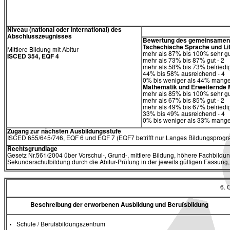
Niveau (national oder international) des
Abschlusszeugnisses
Bewertung des gemeinsamen T
Tschechische Sprache und Li
Mittlere Bildung mit Abitur
mehr als 87% bis 100% sehr gu
ISCED 354, EQF 4
mehr als 73% bis 87% gut - 2
mehr als 58% bis 73% befriedi
44% bis 58% ausreichend - 4
0% bis weniger als 44% mangel
Mathematik
und
Erweiternde 
mehr als 85% bis 100% sehr gu
mehr als 67% bis 85% gut - 2
mehr als 49% bis 67% befriedi
33% bis 49% ausreichend - 4
0% bis weniger als 33% mangel
Zugang zur nächsten Ausbildungsstufe
ISCED 655/645/746, EQF 6 und EQF 7 (EQF7 betrifft nur Langes Bildungsprogra
Rechtsgrundlage
Gesetz Nr.561/2004 über Vorschul-, Grund-, mittlere Bildung, höhere Fachbildun
Sekundarschulbildung durch die Abitur-Prüfung in der jeweils gültigen Fassung,
6.
Beschreibung der erworbenen Ausbildung und Berufsbildung
Schule / Berufsbildungszentrum