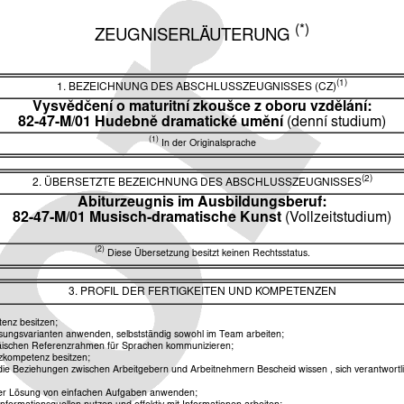
(*)
ZEUGNISERLÄUTERUNG
(1)
1. BEZEICHNUNG DES ABSCHLUSSZEUGNISSES (CZ)
Vysvědčení o maturitní zkoušce z oboru vzdělání:
82-47-M/01 Hudebně dramatické umění
(denní studium)
(1)
In der Originalsprache
(2)
2. ÜBERSETZTE BEZEICHNUNG DES ABSCHLUSSZEUGNISSES
Abiturzeugnis im Ausbildungsberuf:
82-47-M/01 Musisch-dramatische Kunst
(Vollzeitstudium)
(2)
Diese Übersetzung besitzt keinen Rechtsstatus.
3. PROFIL DER FERTIGKEITEN UND KOMPETENZEN
tenz besitzen;
sungsvarianten anwenden, selbstständig sowohl im Team arbeiten;
ischen Referenzrahmen für Sprachen kommunizieren;
nzkompetenz besitzen;
die Beziehungen zwischen Arbeitgebern und Arbeitnehmern Bescheid wissen , sich verantwortl
der Lösung von einfachen Aufgaben anwenden;