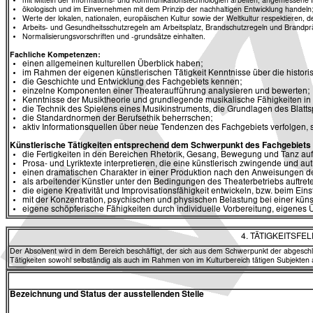
mit Mitteln der Informations- und Kommunikationstechnologien arbeiten, angemessene In
ökologisch und im Einvernehmen mit dem Prinzip der nachhaltigen Entwicklung handeln
Werte der lokalen, nationalen, europäischen Kultur sowie der Weltkultur respektieren,
Arbeits- und Gesundheitsschutzregeln am Arbeitsplatz, Brandschutzregeln und Brandprä
Normalisierungsvorschriften und -grundsätze einhalten.
Fachliche Kompetenzen:
einen allgemeinen kulturellen Überblick haben;
im Rahmen der eigenen künstlerischen Tätigkeit Kenntnisse über die histor
die Geschichte und Entwicklung des Fachgebiets kennen;
einzelne Komponenten einer Theateraufführung analysieren und bewerten;
Kenntnisse der Musiktheorie und grundlegende musikalische Fähigkeiten in
die Technik des Spielens eines Musikinstruments, die Grundlagen des Blatts
die Standardnormen der Berufsethik beherrschen;
aktiv Informationsquellen über neue Tendenzen des Fachgebiets verfolgen,
Künstlerische Tätigkeiten entsprechend dem Schwerpunkt des Fachgebiets 
die Fertigkeiten in den Bereichen Rhetorik, Gesang, Bewegung und Tanz au
Prosa- und Lyriktexte interpretieren, die eine künstlerisch zwingende und aut
einen dramatischen Charakter in einer Produktion nach den Anweisungen de
als arbeitender Künstler unter den Bedingungen des Theaterbetriebs auftret
die eigene Kreativität und Improvisationsfähigkeit entwickeln, bzw. beim Eins
mit der Konzentration, psychischen und physischen Belastung bei einer kün
eigene schöpferische Fähigkeiten durch individuelle Vorbereitung, eigene
4. TÄTIGKEITSF
Der Absolvent wird in dem Bereich beschäftigt, der sich aus dem Schwerpunkt der abgesch
Tätigkeiten sowohl selbständig als auch im Rahmen von im Kulturbereich tätigen Subjekten
Bezeichnung und Status der ausstellenden Stelle