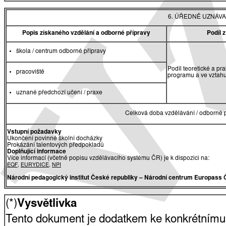
6. ÚŘEDNĚ UZNÁVA
Popis získaného vzdělání a odborné přípravy
Podíl 
škola / centrum odborné přípravy
Podíl teoretické a pr
pracoviště
programu a ve vztah
uznané předchozí učení / praxe
Celková doba vzdělávání / odborné p
Vstupní požadavky
Ukončení povinné školní docházky
Prokázání talentových předpokladů
Doplňující informace
Více informací (včetně popisu vzdělávacího systému ČR) je k dispozici na:
EQF
,
EURYDICE
,
NPI
Národní pedagogický institut České republiky
– Národní centrum Europass 
(*)
Vysvětlivka
Tento dokument je dodatkem ke konkrétnímu