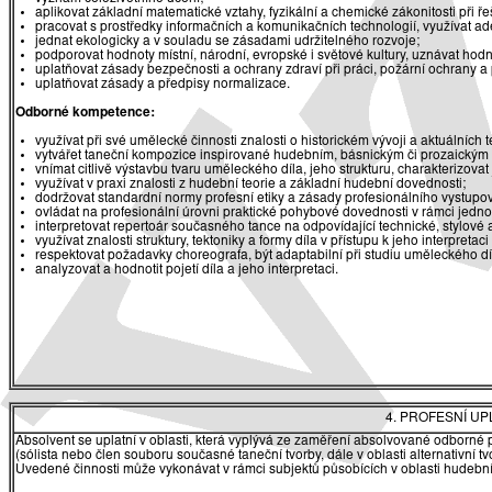
aplikovat základní matematické vztahy, fyzikální a chemické zákonitosti při 
pracovat s prostředky informačních a komunikačních technologií, využívat ade
jednat ekologicky a v souladu se zásadami udržitelného rozvoje;
podporovat hodnoty místní, národní, evropské i světové kultury, uznávat hodn
uplatňovat zásady bezpečnosti a ochrany zdraví při práci, požární ochrany a
uplatňovat zásady a předpisy normalizace.
Odborné kompetence:
využívat při své umělecké činnosti znalosti o historickém vývoji a aktuálníc
vytvářet taneční kompozice inspirované hudebním, básnickým či prozaickým 
vnímat citlivě výstavbu tvaru uměleckého díla, jeho strukturu, charakterizovat
využívat v praxi znalosti z hudební teorie a základní hudební dovednosti;
dodržovat standardní normy profesní etiky a zásady profesionálního vystupov
ovládat na profesionální úrovni praktické pohybové dovednosti v rámci jednot
interpretovat repertoár současného tance na odpovídající technické, stylové 
využívat znalosti struktury, tektoniky a formy díla v přístupu k jeho interpretaci
respektovat požadavky choreografa, být adaptabilní při studiu uměleckého dí
analyzovat a hodnotit pojetí díla a jeho interpretaci.
4. PROFESNÍ U
Absolvent se uplatní v oblasti, která vyplývá ze zaměření absolvované odborné 
(sólista nebo člen souboru současné taneční tvorby, dále v oblasti alternativní 
Uvedené činnosti může vykonávat v rámci subjektů působících v oblasti hudební