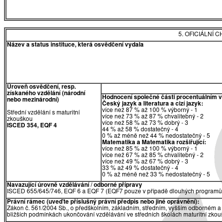
5. OFICIÁLNÍ
Název a status instituce, která osvědčení vydala
Úroveň osvědčení, resp.
získaného vzdělání (národní
Hodnocení společné části procentuálním 
nebo mezinárodní)
Český jazyk a literatura a cizí jazyk:
více než 87 % až 100 % výborný - 1
Střední vzdělání s maturitní
více než 73 % až 87 % chvalitebný - 2
zkouškou
více než 58 % až 73 % dobrý - 3
ISCED 354, EQF 4
44 % až 58 % dostatečný - 4
0 % až méně než 44 % nedostatečný - 5
Matematika a Matematika rozšiřující:
více než 85 % až 100 % výborný - 1
více než 67 % až 85 % chvalitebný - 2
více než 49 % až 67 % dobrý - 3
33 % až 49 % dostatečný - 4
0 % až méně než 33 % nedostatečný - 5
Navazující úrovně vzdělávání / odborné přípravy
ISCED 655/645/746, EQF 6 a EQF 7 (EQF7 pouze v případě dlouhých programů 
Právní rámec (uveďte příslušný právní předpis nebo jiné oprávnění):
Zákon č. 561/2004 Sb., o předškolním, základním, středním, vyšším odborném a 
bližších podmínkách ukončování vzdělávání ve středních školách maturitní zkouš