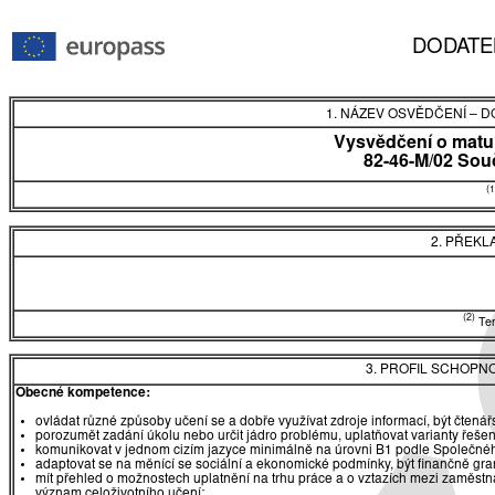
DODATE
1. NÁZEV OSVĚDČENÍ
–
DO
Vysvědčení o matur
82-46-M/02 Sou
(1
2. PŘEKL
(2)
Tent
3. PROFIL SCHOPN
Obecné kompetence:
ovládat různé způsoby učení se a dobře využívat zdroje informací, být čtená
porozumět zadání úkolu nebo určit jádro problému, uplatňovat varianty řešen
komunikovat v jednom cizím jazyce minimálně na úrovni B1 podle Společnéh
adaptovat se na měnící se sociální a ekonomické podmínky, být finančně gr
mít přehled o možnostech uplatnění na trhu práce a o vztazích mezi zaměst
význam celoživotního učení;