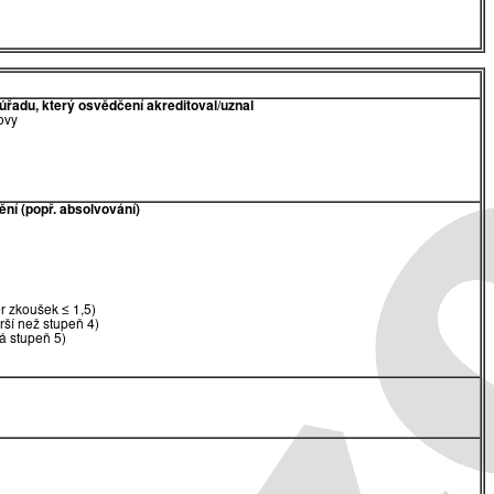
úřadu, který osvědčení akreditoval/uznal
ovy
ění (popř. absolvování)
 zkoušek ≤ 1,5)
rší než stupeň 4)
á stupeň 5)