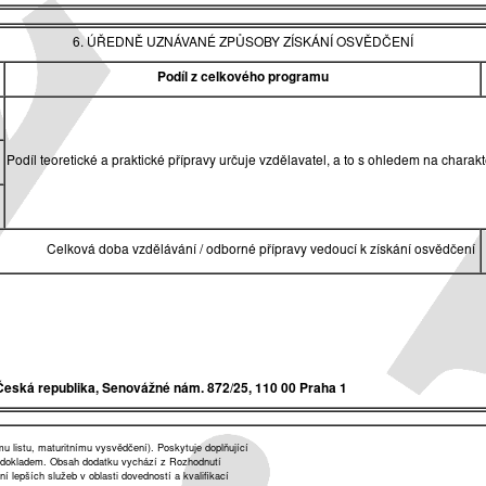
6. ÚŘEDNĚ UZNÁVANÉ ZPŮSOBY ZÍSKÁNÍ OSVĚDČENÍ
Podíl z celkového programu
Podíl teoretické a praktické přípravy určuje vzdělavatel, a to s ohledem na char
Celková doba vzdělávání / odborné přípravy vedoucí k získání osvědčení
Česká republika,
Senovážné nám. 872/25, 110 00 Praha 1
listu, maturitnímu vysvědčení). Poskytuje doplňující
 dokladem. Obsah dodatku vychází z Rozhodnutí
lepších služeb v oblasti dovedností a kvalifikací