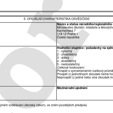
5. OFICIÁLNÍ CHARAKTERISTIKA OSVĚDČENÍ
Název a status národního/regionálního 
Ministerstvo školství, mládeže a tělových
Karmelitská 7
118 12 Praha 1
Česká republika
Hodnoticí stupnice / požadavky na spln
1 - výborný
2 - chvalitebný
3 - dobrý
4 - dostatečný
5 - nedostatečný
Celkové hodnocení:
Prospěl s vyznamenáním (celkový průměr
Prospěl (z jednotlivých zkoušek nemá ho
Neprospěl (z jedné nebo více zkoušek m
Mezinárodní ujednání
jiném vzdělávání (školský zákon), ve znění pozdějších předpisů