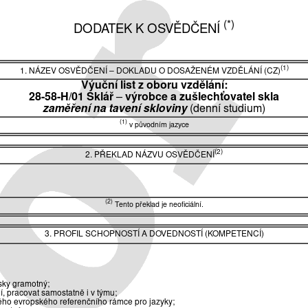
(*)
DODATEK K OSVĚDČENÍ
(1)
1. NÁZEV OSVĚDČENÍ
–
DOKLADU O DOSAŽENÉM VZDĚLÁNÍ (CZ)
Výuční list z oboru vzdělání:
28-58-H/01 Sklář
–
výrobce a zušlechťovatel skla
zaměření na tavení skloviny
(denní studium)
(1)
v původním jazyce
(2)
2. PŘEKLAD NÁZVU OSVĚDČENÍ
(2)
Tento překlad je neoficiální.
3. PROFIL SCHOPNOSTÍ A DOVEDNOSTÍ (KOMPETENCÍ)
řsky gramotný;
í, pracovat samostatně i v týmu;
ho evropského referenčního rámce pro jazyky;