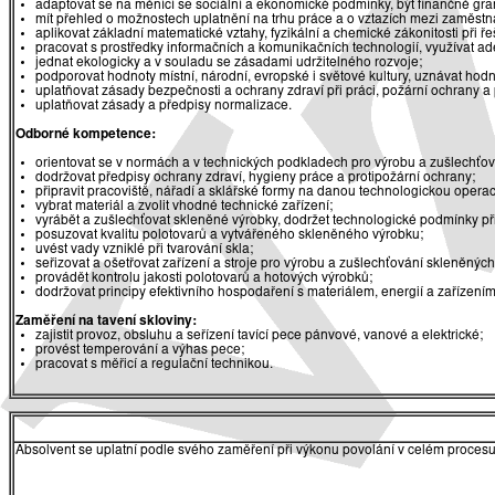
adaptovat se na měnící se sociální a ekonomické podmínky, být finančně gr
mít přehled o možnostech uplatnění na trhu práce a o vztazích mezi zaměst
aplikovat základní matematické vztahy, fyzikální a chemické zákonitosti při 
pracovat s prostředky informačních a komunikačních technologií, využívat ade
jednat ekologicky a v souladu se zásadami udržitelného rozvoje;
podporovat hodnoty místní, národní, evropské i světové kultury, uznávat hodn
uplatňovat zásady bezpečnosti a ochrany zdraví při práci, požární ochrany a
uplatňovat zásady a předpisy normalizace.
Odborné kompetence:
orientovat se v normách a v technických podkladech pro výrobu a zušlechťo
dodržovat předpisy ochrany zdraví, hygieny práce a protipožární ochrany;
připravit pracoviště, nářadí a sklářské formy na danou technologickou operac
vybrat materiál a zvolit vhodné technické zařízení;
vyrábět a zušlechťovat skleněné výrobky, dodržet technologické podmínky př
posuzovat kvalitu polotovarů a vytvářeného skleněného výrobku;
uvést vady vzniklé při tvarování skla;
seřizovat a ošetřovat zařízení a stroje pro výrobu a zušlechťování skleněnýc
provádět kontrolu jakosti polotovarů a hotových výrobků;
dodržovat principy efektivního hospodaření s materiálem, energií a zařízením
Zaměření na tavení skloviny:
zajistit provoz, obsluhu a seřízení tavící pece pánvové, vanové a elektrické;
provést temperování a výhas pece;
pracovat s měřicí a regulační technikou.
Absolvent se uplatní podle svého zaměření při výkonu povolání v celém procesu s