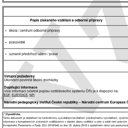
Popis získaného vzdělání a odborné přípravy
škola / centrum odborné přípravy
pracoviště
uznané předchozí učení / praxe
Vstupní požadavky
Ukončení povinné školní docházky.
,
Doplňující informace
Více informací (včetně popisu vzdělávacího systému ČR) je k dispozici na:
EQF
,
EURYDICE
,
NPI
Národní pedagogický institut České republiky
– Národní centrum Europass 
(*)
Vysvětlivka
Tento dokument je dodatkem ke konkrétnímu vysvědčení/osvědčení (závěrečnému vysvědčení, výučnímu 
informace o kompetencích získaných vzděláváním v daném oboru vzdělání a sám o sobě není právním
Evropského Parlamentu a Rady (EU) 2018/646 ze dne 18. dubna 2018 o společném rámci pro poskytování 