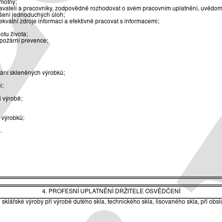
amotný;
navateli a pracovníky, zodpovědně rozhodovat o svém pracovním uplatnění, uvědomo
řešení jednoduchých úloh;
kvátní zdroje informací a efektivně pracovat s informacemi;
otu života;
 požární prevence;
vání skleněných výrobků;
i;
i výrobě;
h výrobků;
.
4. PROFESNÍ UPLATNĚNÍ DRŽITELE OSVĚDČENÍ
klářské výroby při výrobě dutého skla, technického skla, lisovaného skla, při obslu