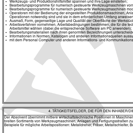
Werkzeugs- und Produktionshilfsmittel spannen und ihre Lage einstellen;
Bearbeitungsprogramme für numerisch gesteuerte Werkzeugmaschinen vo
Bearbeitungsprogramme für numerisch gesteuerte Werkzeugmaschinen modifiz
Operatoren mit der Bedienung der eingestellten Produktionsmaschinen, An
Operationen notwendig sind und sie in dem erforderlichen Umfang anweisen
Ausmaß, Form, gegenseitige Lage und Qualität der Oberfläche der Werkstück
Arbeitsverfahren vornehmen, Arbeitsbedingungen bestimmen, die für die t
Arbeitsmittel wählen (dabei die entsprechende Software am PC anwenden);
Bearbeitungsmaterialien nach ihren genormten Bezeichnungen unterscheiden
Informationen in Normen, Katalogen und anderen Informationsquellen auss
mit dem Personal Computer und anderen Informations- und Kommunikationsm
4. TÄTIGKEITSFELDER, DIE FÜR DEN INHABER
Der Absolvent übernimmt mittlere wirtschaftstechnische Positionen in Maschine
breiten Sortiments von Werkzeugmaschinen, Anlagen und Fertigungsstraßen
Beispiele für mögliche Arbeitspositionen: Metalldreher, Fräser, Metallschleifer