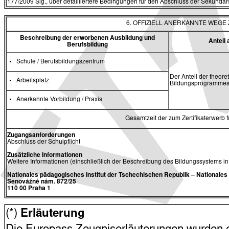
177/2009 Slg., über detailliertere Bedingungen für den Abschluss der Sekundars
6. OFFIZIELL ANERKANNTE WEG
Beschreibung der erworbenen Ausbildung und
Antei
Berufsbildung
Schule / Berufsbildungszentrum
Der Anteil der theore
Arbeitsplatz
Bildungsprogrammes 
Anerkannte Vorbildung / Praxis
Gesamtzeit der zum Zertifikaterwerb
Zugangsanforderungen
Abschluss der Schulpflicht
Zusätzliche Informationen
Weitere Informationen (einschließlich der Beschreibung des Bildungssystems i
Nationales pädagogisches Institut der Tschechischen Republik
– Nationale
Senovážné nám. 872/25
110 00 Praha 1
(*)
Erläuterung