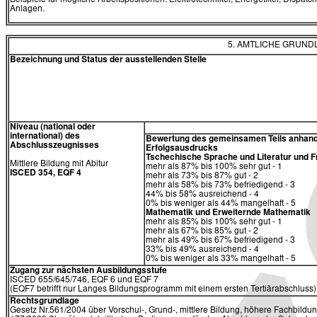
Beispiele für mögliche Arbeitspositionen: Elektrotechniker, Energetiker, Dispatc
Anlagen.
5. AMTLICHE GRUN
Bezeichnung und Status der ausstellenden Stelle
Niveau (national oder
international) des
Bewertung des gemeinsamen Teils anhand
Abschlusszeugnisses
Erfolgsausdrucks
Tschechische Sprache und Literatur und
Mittlere Bildung mit Abitur
mehr als 87% bis 100% sehr gut - 1
ISCED 354, EQF 4
mehr als 73% bis 87% gut - 2
mehr als 58% bis 73% befriedigend - 3
44% bis 58% ausreichend - 4
0% bis weniger als 44% mangelhaft - 5
Mathematik und Erweiternde Mathematik
mehr als 85% bis 100% sehr gut - 1
mehr als 67% bis 85% gut - 2
mehr als 49% bis 67% befriedigend - 3
33% bis 49% ausreichend - 4
0% bis weniger als 33% mangelhaft - 5
Zugang zur nächsten Ausbildungsstufe
ISCED 655/645/746, EQF 6 und EQF 7
(EQF7 betrifft nur Langes Bildungsprogramm mit einem ersten Tertiärabschluss)
Rechtsgrundlage
Gesetz Nr.561/2004 über Vorschul-, Grund-, mittlere Bildung, höhere Fachbildun