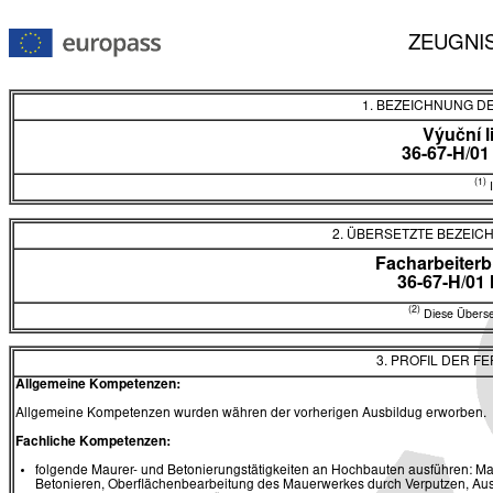
ZEUGNI
1. BEZEICHNUNG D
Výuční l
36-67-H/01
(1)
I
2. ÜBERSETZTE BEZEI
Facharbeiterb
36-67-H/01
(2)
Diese Überset
3. PROFIL DER F
Allgemeine Kompetenzen:
Allgemeine Kompetenzen wurden währen der vorherigen Ausbildug erworben.
Fachliche Kompetenzen:
folgende Maurer- und Betonierungstätigkeiten an Hochbauten ausführen: Maue
Betonieren, Oberflächenbearbeitung des Mauerwerkes durch Verputzen, Ausf