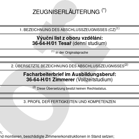
(*)
ZEUGNISERLÄUTERUNG
(1)
1. BEZEICHNUNG DES ABSCHLUSSZEUGNISSES (CZ)
Výuční list z oboru vzdělání:
36-64-H/01 Tesař
(denní studium)
(1)
In der Originalsprache
(2)
2. ÜBERSETZTE BEZEICHNUNG DES ABSCHLUSSZEUGNISSES
Facharbeiterbrief im Ausbildungsberuf:
36-64-H/01 Zimmerer
(Vollzeitstudium)
(2)
Diese Übersetzung besitzt keinen Rechtsstatus.
3. PROFIL DER FERTIGKEITEN UND KOMPETENZEN
n;
 montieren, beschädigte Zimmererkonstruktionen in Stand setzen;