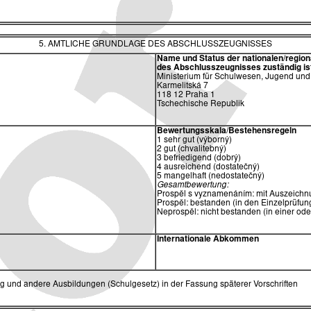
5. AMTLICHE GRUNDLAGE DES ABSCHLUSSZEUGNISSES
Name und Status der nationalen/region
des
Abschlusszeugnisses zuständig is
Ministerium für Schulwesen, Jugend und
Karmelitská 7
118 12 Praha 1
Tschechische Republik
Bewertungsskala/Bestehensregeln
1 sehr gut (výborný)
2 gut (chvalitebný)
3 befriedigend (dobrý)
4 ausreichend (dostatečný)
5 mangelhaft (nedostatečný)
Gesamtbewertung:
Prospěl s vyznamenáním: mit Auszeichnu
Prospěl: bestanden (in den Einzelprüfung
Neprospěl: nicht bestanden (in einer od
Internationale Abkommen
ng und andere Ausbildungen (Schulgesetz) in der Fassung späterer Vorschriften