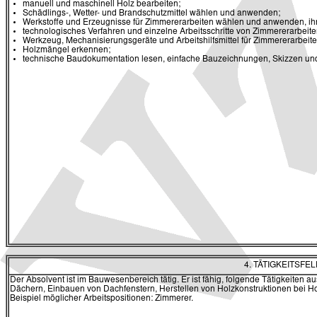
manuell und maschinell Holz bearbeiten;
Schädlings-, Wetter- und Brandschutzmittel wählen und anwenden;
Werkstoffe und Erzeugnisse für Zimmererarbeiten wählen und anwenden, ihren
technologisches Verfahren und einzelne Arbeitsschritte von Zimmererarbeit
Werkzeug, Mechanisierungsgeräte und Arbeitshilfsmittel für Zimmererarbei
Holzmängel erkennen;
technische Baudokumentation lesen, einfache Bauzeichnungen, Skizzen un
4. TÄTIGKEITSF
Der Absolvent ist im Bauwesenbereich tätig. Er ist fähig, folgende Tätigkeit
Dächern, Einbauen von Dachfenstern, Herstellen von Holzkonstruktionen bei H
Beispiel möglicher Arbeitspositionen: Zimmerer.