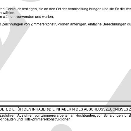
 Gebrauch festlegen, sie an den Ort der Verarbeitung bringen und sie für die Vera
en wählen;
ten wählen, verwenden und warten;
d Zeichnungen von Zimmererkonstruktionen anfertigen, einfache Berechnungen du
ELDER, DIE FÜR DEN INHABER/DIE INHABERIN DES ABSCHLUSSZEUGNISSES 
en auszuführen: Ausführen von Zimmererarbeiten an Hochbauten, von Schalungen für
ochbauten und Hilfs-Zimmererkonstruktionen.