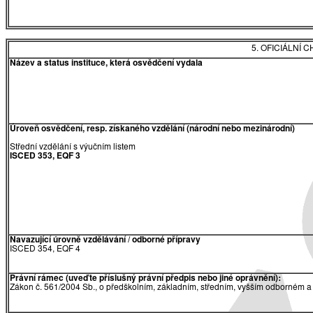
5. OFICIÁLNÍ
Název a status instituce, která osvědčení vydala
Úroveň osvědčení, resp. získaného vzdělání (národní nebo mezinárodní)
Střední vzdělání s výučním listem
ISCED 353, EQF 3
Navazující úrovně vzdělávání / odborné přípravy
ISCED 354, EQF 4
Právní rámec (uveďte příslušný právní předpis nebo jiné oprávnění):
Zákon č. 561/2004 Sb., o předškolním, základním, středním, vyšším odborném a 