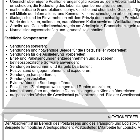
Übersicht über eigene Positionierungsmöglichkeiten auf dem Arbeitsmarkt h
entscheiden, die Bedeutung des lebenslangen Lernens verstehen;
mathematische Grundrelationen, physikalische und chemische Gesetzmäßig
mit Mitteln der Informations- und Kommunikationstechnologien arbeiten, ang
ökologisch und im Einvernehmen mit dem Prinzip der nachhaltigen Entwickl
Werte der lokalen, nationalen, europäischen Kultur sowie der Weltkultur res
Arbeits- und Gesundheitsschutzregeln am Arbeitsplatz, Brandschutzregeln u
Normalisierungsvorschriften und -grundsätze einhalten.
Fachliche Kompetenzen:
Sendungen sortieren;
Sendungen und notwendige Belege für die Postzusteller vorbereiten;
Sendungen für die Auslieferung vorbereiten;
Brief- und Paketsendungen entgegennehmen und ausgeben;
betriebsspezifische Software anwenden;
Sendungen berechnen und Bargeld bearbeiten;
Postversand entgegennehmen und expedieren;
Sendungen transportieren;
Sendungen zustellen,
Evidenz über die Sendungen führen;
Postchecks, Zahlungsanweisungen und Renten auszahlen;
Informationen über angebotene Dienstleistungen an Klienten überreichen;
auf passender Weise die Gesellschaft präsentieren und Bild der Gesellschaft 
4. TÄTIGKEITSF
Der Absolvent ist im Bereich des Postwesens und des Transport- und Logistikun
Beispiele für mögliche Arbeitspositionen: Postzusteller, Mitarbeiter für Logistik,