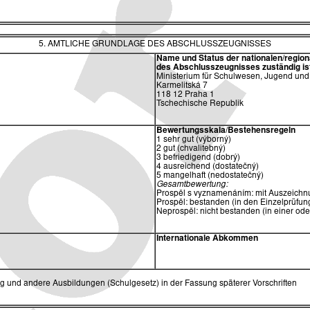
5. AMTLICHE GRUNDLAGE DES ABSCHLUSSZEUGNISSES
Name und Status der nationalen/region
des
Abschlusszeugnisses zuständig is
Ministerium für Schulwesen, Jugend und
Karmelitská 7
118 12 Praha 1
Tschechische Republik
Bewertungsskala/Bestehensregeln
1 sehr gut (výborný)
2 gut (chvalitebný)
3 befriedigend (dobrý)
4 ausreichend (dostatečný)
5 mangelhaft (nedostatečný)
Gesamtbewertung:
Prospěl s vyznamenáním: mit Auszeichnu
Prospěl: bestanden (in den Einzelprüfung
Neprospěl: nicht bestanden (in einer od
Internationale Abkommen
ng und andere Ausbildungen (Schulgesetz) in der Fassung späterer Vorschriften