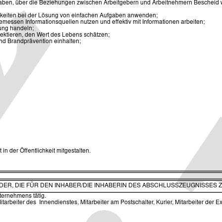
aben, über die Beziehungen zwischen Arbeitgebern und Arbeitnehmern Bescheid wis
keiten bei der Lösung von einfachen Aufgaben anwenden;
emessen Informationsquellen nutzen und effektiv mit Informationen arbeiten;
ung handeln;
pektieren, den Wert des Lebens schätzen;
nd Brandprävention einhalten;
in der Öffentlichkeit mitgestalten.
ELDER, DIE FÜR DEN INHABER/DIE INHABERIN DES ABSCHLUSSZEUGNISSES 
ternehmens tätig.
 Mitarbeiter des Innendienstes, Mitarbeiter am Postschalter, Kurier, Mitarbeiter der 