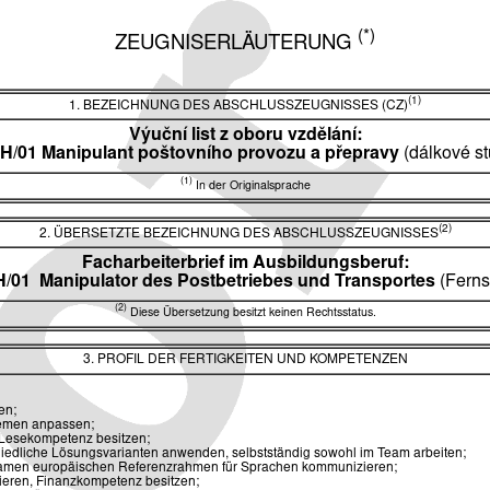
(*)
ZEUGNISERLÄUTERUNG
(1)
1. BEZEICHNUNG DES ABSCHLUSSZEUGNISSES (CZ)
Výuční list z oboru vzdělání:
-H/01 Manipulant poštovního provozu a přepravy
(dálkové s
(1)
In der Originalsprache
(2)
2. ÜBERSETZTE BEZEICHNUNG DES ABSCHLUSSZEUGNISSES
Facharbeiterbrief im Ausbildungsberuf:
-H/01
Manipulator des Postbetriebes und Transportes
(Ferns
(2)
Diese Übersetzung besitzt keinen Rechtsstatus.
3. PROFIL DER FERTIGKEITEN UND KOMPETENZEN
en;
lemen anpassen;
, Lesekompetenz besitzen;
iedliche Lösungsvarianten anwenden, selbstständig sowohl im Team arbeiten;
amen europäischen Referenzrahmen für Sprachen kommunizieren;
tieren, Finanzkompetenz besitzen;