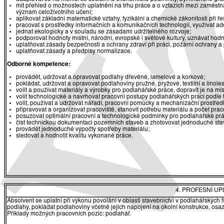
mít přehled o možnostech uplatnění na trhu práce a o vztazích mezi zaměst
význam celoživotního učení;
aplikovat základní matematické vztahy, fyzikální a chemické zákonitosti při 
pracovat s prostředky informačních a komunikačních technologií, využívat ade
jednat ekologicky a v souladu se zásadami udržitelného rozvoje;
podporovat hodnoty místní, národní, evropské i světové kultury, uznávat hodn
uplatňovat zásady bezpečnosti a ochrany zdraví při práci, požární ochrany a
uplatňovat zásady a předpisy normalizace.
Odborné kompetence:
provádět, udržovat a opravovat podlahy dřevěné, lamelové a korkové;
pokládat, udržovat a opravovat podlahoviny pružné, pryžové, textilní a linolea
volit a používat materiály a výrobky pro podlahářské práce, dopravit je na mís
volit technologické a navrhovat pracovní postupy podlahářských prací podl
volit, používat a udržovat nářadí, pracovní pomůcky a mechanizační prostřed
připravovat a organizovat pracoviště, stanovit potřebu materiálu a počet prac
posuzovat optimální pracovní a technologické podmínky pro podlahářské práce,
číst technickou dokumentaci pozemních staveb a zhotovovat jednoduché stave
provádět jednoduché výpočty spotřeby materiálu;
sledovat a hodnotit kvalitu vykonané práce.
4. PROFESNÍ U
Absolvent se uplatní při výkonu povolání v oblasti stavebnictví v podlahářských
podlahy, pokládat podlahoviny včetně jejich napojení na okolní konstrukce, osa
Příklady možných pracovních pozic: podlahář.