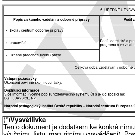
6. ÚŘEDNĚ UZNÁVA
Popis získaného vzdělání a odborné přípravy
Podíl 
škola / centrum odborné přípravy
Podíl teoretické a pr
pracoviště
programu a ve vztah
uznané předchozí učení / praxe
Celková doba vzdělávání / odborné p
Vstupní požadavky
Ukončení povinné školní docházky.
,
Doplňující informace
Více informací (včetně popisu vzdělávacího systému ČR) je k dispozici na:
EQF
,
EURYDICE
,
NPI
Národní pedagogický institut České republiky
– Národní centrum Europass 
(*)
Vysvětlivka
Tento dokument je dodatkem ke konkrétnímu
výučnímu listu, maturitnímu vysvědčení). Pos