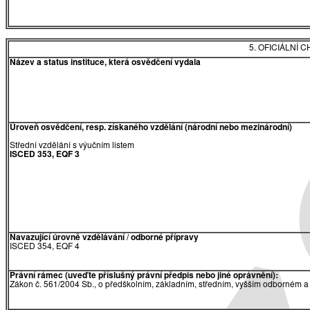
5. OFICIÁLNÍ
Název a status instituce, která osvědčení vydala
Úroveň osvědčení, resp. získaného vzdělání (národní nebo mezinárodní)
Střední vzdělání s výučním listem
ISCED 353, EQF 3
Navazující úrovně vzdělávání / odborné přípravy
ISCED 354, EQF 4
Právní rámec (uveďte příslušný právní předpis nebo jiné oprávnění):
Zákon č. 561/2004 Sb., o předškolním, základním, středním, vyšším odborném a 