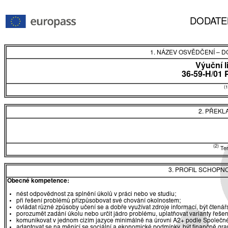
DODATE
1. NÁZEV OSVĚDČENÍ
–
DO
Výuční l
36-59-H/01 
(1
2. PŘEKL
(2)
Tent
3. PROFIL SCHOPN
Obecné kompetence:
nést odpovědnost za splnění úkolů v práci nebo ve studiu;
při řešení problémů přizpůsobovat své chování okolnostem;
ovládat různé způsoby učení se a dobře využívat zdroje informací, být čtená
porozumět zadání úkolu nebo určit jádro problému, uplatňovat varianty řešen
komunikovat v jednom cizím jazyce minimálně na úrovni A2+ podle Společné
adaptovat se na měnící se sociální a ekonomické podmínky, být finančně gr