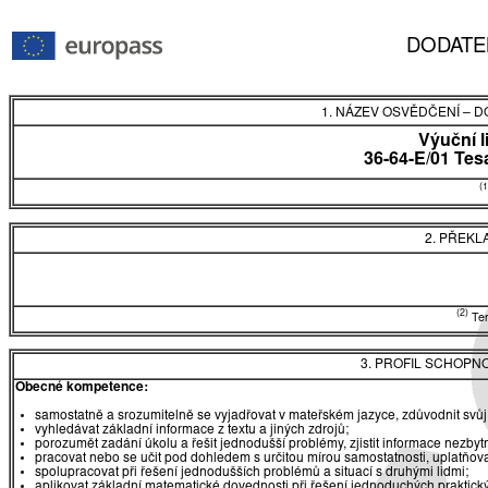
DODATE
1. NÁZEV OSVĚDČENÍ
–
DO
Výuční l
36-64-E/01 Tes
(1
2. PŘEKL
(2)
Tent
3. PROFIL SCHOPN
Obecné kompetence:
samostatně a srozumitelně se vyjadřovat v mateřském jazyce, zdůvodnit svůj
vyhledávat základní informace z textu a jiných zdrojů;
porozumět zadání úkolu a řešit jednodušší problémy, zjistit informace nezbytn
pracovat nebo se učit pod dohledem s určitou mírou samostatnosti, uplatňova
spolupracovat při řešení jednodušších problémů a situací s druhými lidmi;
aplikovat základní matematické dovednosti při řešení jednoduchých praktick