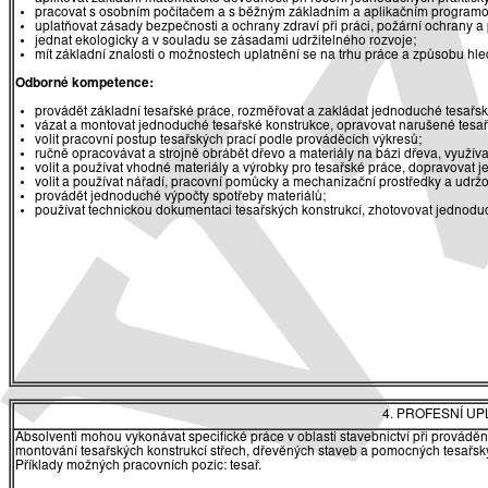
pracovat s osobním počítačem a s běžným základním a aplikačním program
uplatňovat zásady bezpečnosti a ochrany zdraví při práci, požární ochrany a
jednat ekologicky a v souladu se zásadami udržitelného rozvoje;
mít základní znalosti o možnostech uplatnění se na trhu práce a způsobu hl
Odborné kompetence:
provádět základní tesařské práce, rozměřovat a zakládat jednoduché tesařs
vázat a montovat jednoduché tesařské konstrukce, opravovat narušené tesař
volit pracovní postup tesařských prací podle prováděcích výkresů;
ručně opracovávat a strojně obrábět dřevo a materiály na bázi dřeva, využíva
volit a používat vhodné materiály a výrobky pro tesařské práce, dopravovat j
volit a používat nářadí, pracovní pomůcky a mechanizační prostředky a udržo
provádět jednoduché výpočty spotřeby materiálů;
používat technickou dokumentaci tesařských konstrukcí, zhotovovat jednoduc
4. PROFESNÍ U
Absolventi mohou vykonávat specifické práce v oblasti stavebnictví při provádě
montování tesařských konstrukcí střech, dřevěných staveb a pomocných tesařský
Příklady možných pracovních pozic: tesař.