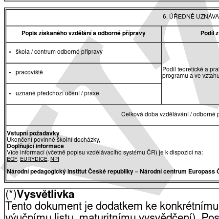
6. ÚŘEDNĚ UZNÁVA
Popis získaného vzdělání a odborné přípravy
Podíl 
škola / centrum odborné přípravy
Podíl teoretické a pr
pracoviště
programu a ve vztah
uznané předchozí učení / praxe
Celková doba vzdělávání / odborné p
Vstupní požadavky
Ukončení povinné školní docházky,
Doplňující informace
Více informací (včetně popisu vzdělávacího systému ČR) je k dispozici na:
EQF
,
EURYDICE
,
NPI
Národní pedagogický institut České republiky
– Národní centrum Europass 
(*)
Vysvětlivka
Tento dokument je dodatkem ke konkrétnímu
výučnímu listu, maturitnímu vysvědčení). Pos