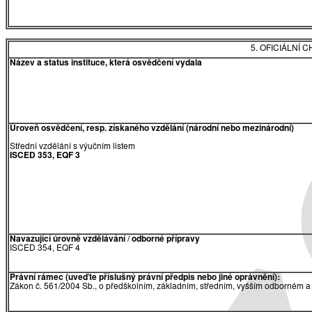
5. OFICIÁLNÍ
Název a status instituce, která osvědčení vydala
Úroveň osvědčení, resp. získaného vzdělání (národní nebo mezinárodní)
Střední vzdělání s výučním listem
ISCED 353, EQF 3
Navazující úrovně vzdělávání / odborné přípravy
ISCED 354, EQF 4
Právní rámec (uveďte příslušný právní předpis nebo jiné oprávnění):
Zákon č. 561/2004 Sb., o předškolním, základním, středním, vyšším odborném a 