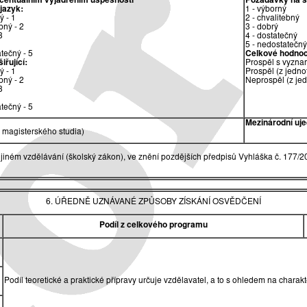
ocentuálním vyjádřením úspěšnosti
Požadavky na sp
 jazyk:
1 - výborný
ý - 1
2 - chvalitebný
bný - 2
3 - dobrý
3
4 - dostatečný
5 - nedostatečný
tečný - 5
Celkové hodnoc
iřující:
Prospěl s vyzna
ý - 1
Prospěl (z jedno
bný - 2
Neprospěl (z je
3
tečný - 5
Mezinárodní uje
magisterského studia)
jiném vzdělávání (školský zákon), ve znění pozdějších předpisů Vyhláška č. 177/2
6. ÚŘEDNĚ UZNÁVANÉ ZPŮSOBY ZÍSKÁNÍ OSVĚDČENÍ
Podíl z celkového programu
Podíl teoretické a praktické přípravy určuje vzdělavatel, a to s ohledem na char