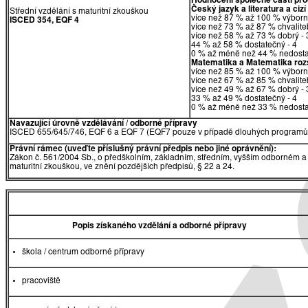
Hodnocení společné části pr
Český jazyk a literatura a cizí
Střední vzdělání s maturitní zkouškou
více než 87 % až 100 % výborn
ISCED 354, EQF 4
více než 73 % až 87 % chvalite
více než 58 % až 73 % dobrý - 
44 % až 58 % dostatečný - 4
0 % až méně než 44 % nedosta
Matematika
a
Matematika rozš
více než 85 % až 100 % výborn
více než 67 % až 85 % chvalite
více než 49 % až 67 % dobrý - 
33 % až 49 % dostatečný - 4
0 % až méně než 33 % nedosta
Navazující úrovně vzdělávání / odborné přípravy
ISCED 655/645/746, EQF 6 a EQF 7 (EQF7 pouze v případě dlouhých programů 
Právní rámec (uveďte příslušný právní předpis nebo jiné oprávnění):
Zákon č. 561/2004 Sb., o předškolním, základním, středním, vyšším odborném a 
maturitní zkouškou, ve znění pozdějších předpisů, § 22 a 24.
Popis získaného vzdělání a odborné přípravy
škola / centrum odborné přípravy
pracoviště