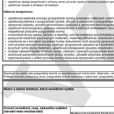
uplatňovat zásady bezpečnosti a ochrany zdraví při práci, požární ochrany a požární pr
uplatňovat zásady a předpisy normalizace.
Odborné kompetence:
uplatňovat estetické principy polygrafické výroby (orientace v dějinách umění
uplatňovat přehled o polygrafické výrobě, strojích a zařízeních v polygrafick
zpracovat zakázku, provést ekonomickou kalkulaci a zpracovat technologick
zajišťovat technologickou přípravu merkantilních a běžných knihařských výro
respektovat příslušné polygrafické normy;
rozeznávat druhy papíru, kartonu a lepenky, určovat materiály pro knihařskou
posuzovat vlastnosti používaných materiálů, materiály skladovat, orientovat
orientovat se v trendech současné tvorby dokumentu, volit způsoby zprac
volit vhodné pracovní pomůcky, nástroje, programové vybavení pro konkrétní
používat různé druhy materiálů, uplatňovat předepsané způsoby skladování 
ovládat základní tvorbu knižních vazeb, základní i speciální polygrafické te
dodržovat parametry jednotlivých druhů výrobků, odvádět dokonale provedeno
vykonávat práce v celém procesu tvorby, realizovat zpracování výrobků včetně
Absolvent se uplatní jako polygrafický technik ve specializovaných knihárnách, tiskárnách, r
Příklady možných pracovních pozic: polygrafický technik technolog v tiskárnách, polygrafický
Název a status instituce, která osvědčení vydala
Úroveň osvědčení, resp. získaného vzdělání
(národní nebo mezinárodní)