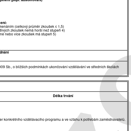
lnění (popř. absolvování)
ení:
menáním (celkový průměr zkoušek ≤ 1,5)
tlivých zkoušek nemá horší než stupeň 4)
dné nebo více zkoušek má stupeň 5)
dnání
009 Sb., o bližších podmínkách ukončování vzdělávání ve středních školách
Délka trvání
akter konkrétního vzdělávacího programu a ve vztahu k potřebám zaměstnavatelů.