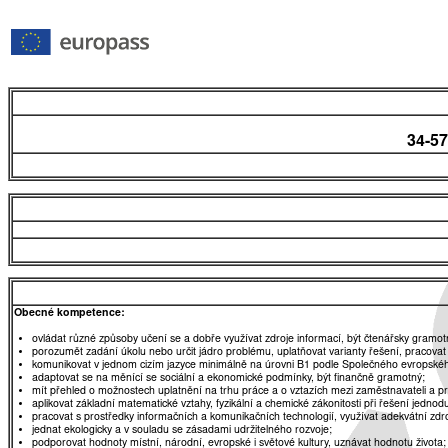
34-57
Obecné kompetence:
ovládat různé způsoby učení se a dobře využívat zdroje informací, být čtenářsky gramot
porozumět zadání úkolu nebo určit jádro problému, uplatňovat varianty řešení, pracovat
komunikovat v jednom cizím jazyce minimálně na úrovni B1 podle Společného evropskéh
adaptovat se na měnící se sociální a ekonomické podmínky, být finančně gramotný;
mít přehled o možnostech uplatnění na trhu práce a o vztazích mezi zaměstnavateli a 
aplikovat základní matematické vztahy, fyzikální a chemické zákonitosti při řešení jednod
pracovat s prostředky informačních a komunikačních technologií, využívat adekvátní zdro
jednat ekologicky a v souladu se zásadami udržitelného rozvoje;
podporovat hodnoty místní, národní, evropské i světové kultury, uznávat hodnotu života;