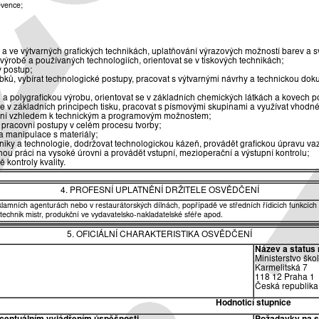
evence;
 a ve výtvarných grafických technikách, uplatňování výrazových možností barev a svě
é výrobě a používaných technologiích, orientovat se v tiskových technikách;
ý postup;
bků, vybírat technologické postupy, pracovat s výtvarnými návrhy a technickou dok
 a polygrafickou výrobu, orientovat se v základních chemických látkách a kovech po
 se v základních principech tisku, pracovat s písmovými skupinami a využívat vhodn
ování vzhledem k technickým a programovým možnostem;
 pracovní postupy v celém procesu tvorby;
a manipulace s materiály;
chniky a technologie, dodržovat technologickou kázeň, provádět grafickou úpravu va
u práci na vysoké úrovni a provádět vstupní, mezioperační a výstupní kontrolu;
 kontroly kvality.
4. PROFESNÍ UPLATNĚNÍ DRŽITELE OSVĚDČENÍ
eklamních agenturách nebo v restaurátorských dílnách, popřípadě ve středních řídicích funkcích 
 technik mistr, produkční ve vydavatelsko-nakladatelské sféře apod.
5. OFICIÁLNÍ CHARAKTERISTIKA OSVĚDČENÍ
Název a status 
Ministerstvo ško
Karmelitská 7
118 12 Praha 1
Česká republika
Hodnoticí stupnice