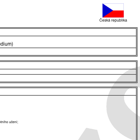
Česká republika
udium)
tního učení;