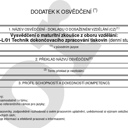
(*)
DODATEK K OSVĚDČENÍ
(1)
1. NÁZEV OSVĚDČENÍ - DOKLADU O DOSAŽENÉM VZDĚLÁNÍ (CZ)
Vysvědčení o maturitní zkoušce z oboru vzdělání:
-L/01 Technik dokončovacího zpracování tiskovin
(denní st
(1)
v původním jazyce
(2)
2. PŘEKLAD NÁZVU OSVĚDČENÍ
(2)
Tento překlad je neoficiální.
3. PROFIL SCHOPNOSTÍ A DOVEDNOSTÍ (KOMPETENCÍ)
ný;
 samostatně i v týmu;
o referenčního rámce pro jazyky;
pracovníky, zodpovědně rozhodovat o svém pracovním uplatnění, uvědomovat si význam celoživo
uchých úloh;
je informací a efektivně pracovat s informacemi;