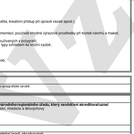
tla, kreativní přístup při úpravě vazeb apod.);
umentací, používat vhodné výrazové prostředky při tvorbě návrhů a maket,
užívaných v polygrafii;
é typy vzhledem ke knižní vazbě;
zeb;
v polygrafické výrobě.
národního/regionálního úřadu, který osvědčení akreditoval/uznal
lství, mládeže a tělovýchovy