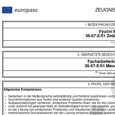
ZEUGNI
1. BEZEICHNUNG D
Výuční l
36-67-E/01 Zed
(1)
I
2. ÜBERSETZTE BEZEI
Facharbeiterb
36-67-E/01 Mau
(2)
Diese Überset
3. PROFIL DER F
Allgemeine Kompetenzen:
Gedanken in der Muttersprache selbstständig und fließend ausdrücken und
Grundinformationen aus Texten und anderen Quellen entnehmen;
Aufgabenstellungen verstehen, einfachere Probleme lösen, die für die Lösu
unter Aufsicht mit gewissen Maß an Selbständigkeit lernen oder arbeiten,
an der Lösung von einfacheren Problemen und Situationen mit andern Leu
mathematische Grundrelationen bei der Lösung einfacher Aufgaben anwen