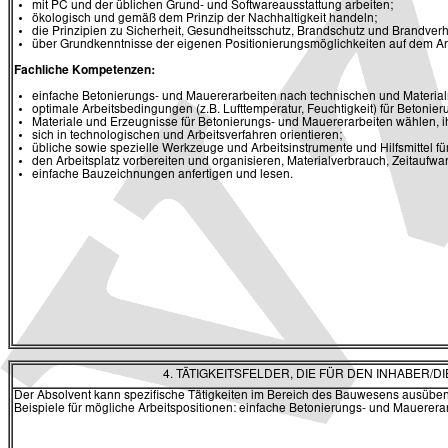
mit PC und der üblichen Grund- und Softwareausstattung arbeiten;
ökologisch und gemäß dem Prinzip der Nachhaltigkeit handeln;
die Prinzipien zu Sicherheit, Gesundheitsschutz, Brandschutz und Brandve
über Grundkenntnisse der eigenen Positionierungsmöglichkeiten auf dem Arb
Fachliche Kompetenzen:
einfache Betonierungs- und Mauererarbeiten nach technischen und Materia
optimale Arbeitsbedingungen (z.B. Lufttemperatur, Feuchtigkeit) für Betonie
Materiale und Erzeugnisse für Betonierungs- und Mauererarbeiten wählen, ih
sich in technologischen und Arbeitsverfahren orientieren;
übliche sowie spezielle Werkzeuge und Arbeitsinstrumente und Hilfsmittel f
den Arbeitsplatz vorbereiten und organisieren, Materialverbrauch, Zeitaufw
einfache Bauzeichnungen anfertigen und lesen.
4. TÄTIGKEITSFELDER, DIE FÜR DEN INHABER
Der Absolvent kann spezifische Tätigkeiten im Bereich des Bauwesens ausüben
Beispiele für mögliche Arbeitspositionen: einfache Betonierungs- und Mauerera