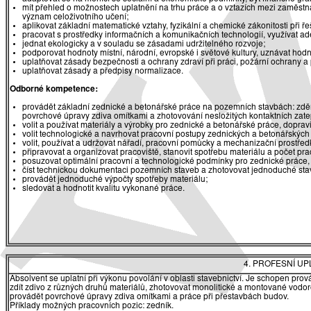
mít přehled o možnostech uplatnění na trhu práce a o vztazích mezi zaměst
význam celoživotního učení;
aplikovat základní matematické vztahy, fyzikální a chemické zákonitosti při 
pracovat s prostředky informačních a komunikačních technologií, využívat ade
jednat ekologicky a v souladu se zásadami udržitelného rozvoje;
podporovat hodnoty místní, národní, evropské i světové kultury, uznávat hodn
uplatňovat zásady bezpečnosti a ochrany zdraví při práci, požární ochrany a
uplatňovat zásady a předpisy normalizace.
Odborné kompetence:
provádět základní zednické a betonářské práce na pozemních stavbách: zděn
povrchové úpravy zdiva omítkami a zhotovování nesložitých kontaktních zat
volit a používat materiály a výrobky pro zednické a betonářské práce, dopravi
volit technologické a navrhovat pracovní postupy zednických a betonářskýc
volit, používat a udržovat nářadí, pracovní pomůcky a mechanizační prostřed
připravovat a organizovat pracoviště, stanovit spotřebu materiálu a počet pra
posuzovat optimální pracovní a technologické podmínky pro zednické práce, ja
číst technickou dokumentaci pozemních staveb a zhotovovat jednoduché stav
provádět jednoduché výpočty spotřeby materiálu;
sledovat a hodnotit kvalitu vykonané práce.
4. PROFESNÍ U
Absolvent se uplatní při výkonu povolání v oblasti stavebnictví. Je schopen pr
zdít zdivo z různých druhů materiálů, zhotovovat monolitické a montované vodor
provádět povrchové úpravy zdiva omítkami a práce při přestavbách budov.
Příklady možných pracovních pozic: zedník.