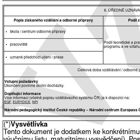
6. ÚŘEDNĚ UZNÁVA
Popis získaného vzdělání a odborné přípravy
Podíl 
škola / centrum odborné přípravy
Podíl teoretické a pr
pracoviště
programu a ve vztah
uznané předchozí učení / praxe
Celková doba vzdělávání / odborné p
Vstupní požadavky
Ukončení povinné školní docházky.
,
Doplňující informace
Více informací (včetně popisu vzdělávacího systému ČR) je k dispozici na:
EQF
,
EURYDICE
,
NPI
Národní pedagogický institut České republiky
– Národní centrum Europass 
(*)
Vysvětlivka
Tento dokument je dodatkem ke konkrétnímu
výučnímu listu, maturitnímu vysvědčení). Pos