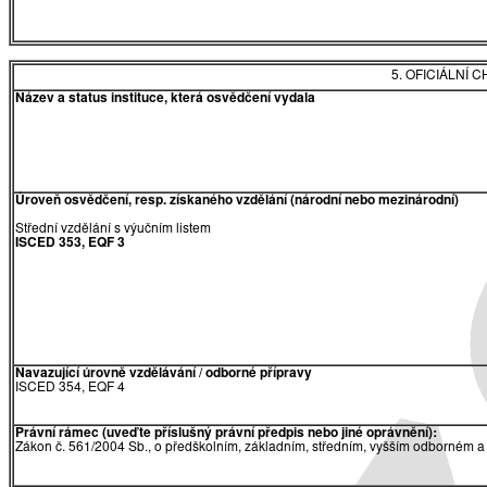
5. OFICIÁLNÍ
Název a status instituce, která osvědčení vydala
Úroveň osvědčení, resp. získaného vzdělání (národní nebo mezinárodní)
Střední vzdělání s výučním listem
ISCED 353, EQF 3
Navazující úrovně vzdělávání / odborné přípravy
ISCED 354, EQF 4
Právní rámec (uveďte příslušný právní předpis nebo jiné oprávnění):
Zákon č. 561/2004 Sb., o předškolním, základním, středním, vyšším odborném a 