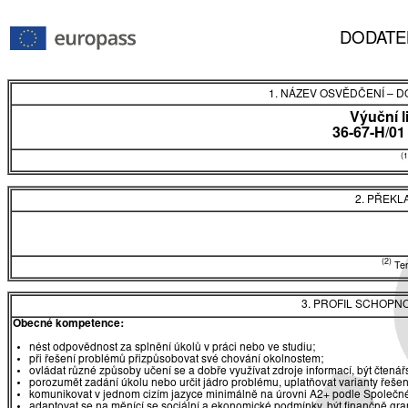
DODATE
1. NÁZEV OSVĚDČENÍ
–
DO
Výuční l
36-67-H/01
(1
2. PŘEKL
(2)
Tent
3. PROFIL SCHOPN
Obecné kompetence:
nést odpovědnost za splnění úkolů v práci nebo ve studiu;
při řešení problémů přizpůsobovat své chování okolnostem;
ovládat různé způsoby učení se a dobře využívat zdroje informací, být čtená
porozumět zadání úkolu nebo určit jádro problému, uplatňovat varianty řešen
komunikovat v jednom cizím jazyce minimálně na úrovni A2+ podle Společné
adaptovat se na měnící se sociální a ekonomické podmínky, být finančně gr