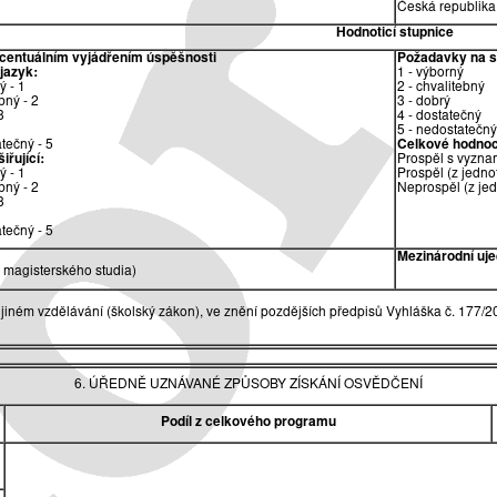
Česká republika
Hodnoticí stupnice
ocentuálním vyjádřením úspěšnosti
Požadavky na sp
 jazyk:
1 - výborný
ý - 1
2 - chvalitebný
bný - 2
3 - dobrý
3
4 - dostatečný
5 - nedostatečný
tečný - 5
Celkové hodnoc
iřující:
Prospěl s vyzna
ý - 1
Prospěl (z jedno
bný - 2
Neprospěl (z je
3
tečný - 5
Mezinárodní uje
magisterského studia)
jiném vzdělávání (školský zákon), ve znění pozdějších předpisů Vyhláška č. 177/2
6. ÚŘEDNĚ UZNÁVANÉ ZPŮSOBY ZÍSKÁNÍ OSVĚDČENÍ
Podíl z celkového programu