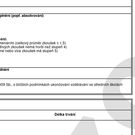
lnění (popř. absolvování)
ení:
menáním (celkový průměr zkoušek ≤ 1,5)
tlivých zkoušek nemá horší než stupeň 4)
dné nebo více zkoušek má stupeň 5)
dnání
009 Sb., o bližších podmínkách ukončování vzdělávání ve středních školách
Délka trvání