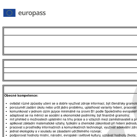
Obecné kompetence:
ovládat různé způsoby učení se a dobře využívat zdroje informací, být čtenářsky gramot
porozumět zadání úkolu nebo určit jádro problému, uplatňovat varianty řešení, pracovat
komunikovat v jednom cizím jazyce minimálně na úrovni B1 podle Společného evropskéh
adaptovat se na měnící se sociální a ekonomické podmínky, být finančně gramotný;
mít přehled o možnostech uplatnění na trhu práce a o vztazích mezi zaměstnavateli a 
aplikovat základní matematické vztahy, fyzikální a chemické zákonitosti při řešení jednod
pracovat s prostředky informačních a komunikačních technologií, využívat adekvátní zdro
jednat ekologicky a v souladu se zásadami udržitelného rozvoje;
podporovat hodnoty místní, národní, evropské i světové kultury, uznávat hodnotu života;