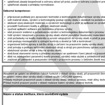
uplatňovat zásady bezpečnosti a ochrany zdraví při práci, požární ochrany a požární pr
uplatňovat zásady a předpisy normalizace.
Odborné kompetence:
připravovat podklady pro zpracování technické a technologické dokumentace výroby oba
volit materiál obalu, výrobní a technologický postup výroby obalu v závislosti na požado
sledovat vývoj obalových materiálů a výrobních technologií a umět jej aplikovat ve výrobě
provádět hodnocení kvality a užitných vlastností obalu;
využívat aplikační software pro technickou přípravu výroby;
vést provozní evidenci a požadovanou výrobní a technologickou dokumentaci v procesu 
řešit výrobní návaznosti v procesu výroby obalů včetně plynulého zásobování materiále
znát požadavky na kvalitu materiálu a surovin vstupujících do výroby obalů a umět je po
znát postupy mezioperační a výstupní kontroly a dovést je řídit a kontrolovat;
organizovat běžné opravy a údržbu strojů a zařízení na pracovním úseku výroby obalů;
znát principy a postupy seřizování obalových strojů a strojů pro povrchovou úpravu a pot
obsluhovat výrobní stroje a linky na výrobu obalů;
dodržovat stanovené normy a předpisy související se systémem řízení jakosti na pracoviš
dbát na zabezpečení parametrů kvality procesů, výrobků nebo služeb a zohledňovat po
zvažovat při plánování a posuzování činnosti v pracovním procesu i v běžném životě možné
Absolvent se uplatní ve středních řídicích funkcích v oblasti výroby obalů, při pracovních 
se uplatní i mimo obor výroby obalů v oblasti využití CAD/CAM systémů.
Příklady možných pracovních pozic v oblasti výroby obalů: vedoucí provozu, mistr dílny, tec
Příklad možné pracovní pozice v oblasti realizace balení výrobků: obalový technik.
Název a status instituce, která osvědčení vydala