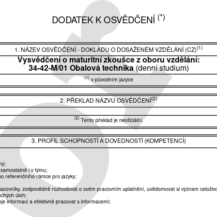
(*)
DODATEK K OSVĚDČENÍ
(1)
1. NÁZEV OSVĚDČENÍ - DOKLADU O DOSAŽENÉM VZDĚLÁNÍ (CZ)
Vysvědčení o maturitní zkoušce z oboru vzdělání:
34-42-M/01 Obalová technika
(denní studium)
(1)
v původním jazyce
(2)
2. PŘEKLAD NÁZVU OSVĚDČENÍ
(2)
Tento překlad je neoficiální.
3. PROFIL SCHOPNOSTÍ A DOVEDNOSTÍ (KOMPETENCÍ)
ný;
 samostatně i v týmu;
o referenčního rámce pro jazyky;
pracovníky, zodpovědně rozhodovat o svém pracovním uplatnění, uvědomovat si význam celoživo
uchých úloh;
je informací a efektivně pracovat s informacemi;