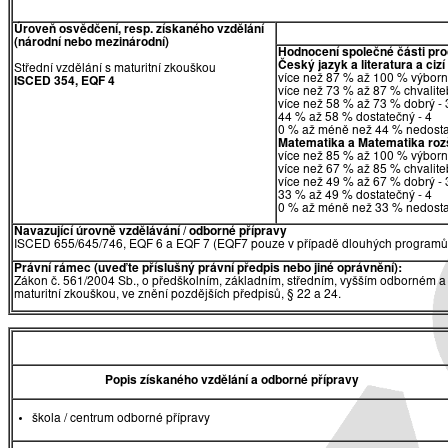
Úroveň osvědčení, resp. získaného vzdělání
(národní nebo mezinárodní)
Hodnocení společné části pr
Český jazyk a literatura a cizí
Střední vzdělání s maturitní zkouškou
více než 87 % až 100 % výborn
ISCED 354, EQF 4
více než 73 % až 87 % chvalite
více než 58 % až 73 % dobrý - 
44 % až 58 % dostatečný - 4
0 % až méně než 44 % nedosta
Matematika
a
Matematika rozš
více než 85 % až 100 % výborn
více než 67 % až 85 % chvalite
více než 49 % až 67 % dobrý - 
33 % až 49 % dostatečný - 4
0 % až méně než 33 % nedosta
Navazující úrovně vzdělávání / odborné přípravy
ISCED 655/645/746, EQF 6 a EQF 7 (EQF7 pouze v případě dlouhých programů 
Právní rámec (uveďte příslušný právní předpis nebo jiné oprávnění):
Zákon č. 561/2004 Sb., o předškolním, základním, středním, vyšším odborném a 
maturitní zkouškou, ve znění pozdějších předpisů, § 22 a 24.
Popis získaného vzdělání a odborné přípravy
škola / centrum odborné přípravy