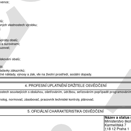
evence;
lů;
vaných vlastnostech výrobku;
;
výroby obalů;
m a surovinami;
suzovat;
iskování obalů;
ti;
žadavky zákazníků;
 náklady, výnosy a zisk, vliv na životní prostředí, sociální dopady.
4. PROFESNÍ UPLATNĚNÍ DRŽITELE OSVĚDČENÍ
činnostech souvisejících s obsluhou, ošetřováním, údržbou, seřizováním popřípadě programováním
hnolog, normovač, zásobovač, pracovník technické kontroly, plánovač.
5. OFICIÁLNÍ CHARAKTERISTIKA OSVĚDČENÍ
Název a status 
Ministerstvo ško
Karmelitská 7
118 12 Praha 1