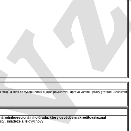
 strojů a linek na výrobu obalů a jejich povrchovou úpravu včetně úpravy grafické. Absolvent
národního/regionálního úřadu, který osvědčení akreditoval/uznal
lství, mládeže a tělovýchovy