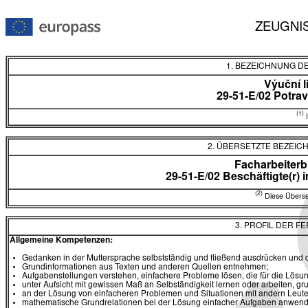
ZEUGNI
1. BEZEICHNUNG D
Výuční l
29-51-E/02 Potra
(1)
I
2. ÜBERSETZTE BEZEI
Facharbeiterb
29-51-E/02 Beschäftigte(r)
(2)
Diese Überset
3. PROFIL DER F
Allgemeine Kompetenzen:
Gedanken in der Muttersprache selbstständig und fließend ausdrücken und
Grundinformationen aus Texten und anderen Quellen entnehmen;
Aufgabenstellungen verstehen, einfachere Probleme lösen, die für die Lösu
unter Aufsicht mit gewissen Maß an Selbständigkeit lernen oder arbeiten,
an der Lösung von einfacheren Problemen und Situationen mit andern Leu
mathematische Grundrelationen bei der Lösung einfacher Aufgaben anwen