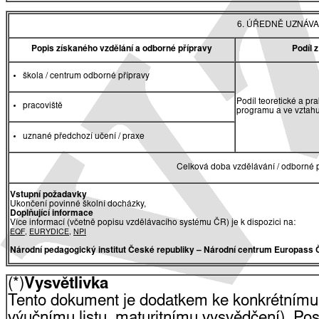
6. ÚŘEDNĚ UZNÁVA
Popis získaného vzdělání a odborné přípravy
Podíl 
škola / centrum odborné přípravy
Podíl teoretické a pr
pracoviště
programu a ve vztah
uznané předchozí učení / praxe
Celková doba vzdělávání / odborné p
Vstupní požadavky
Ukončení povinné školní docházky,
Doplňující informace
Více informací (včetně popisu vzdělávacího systému ČR) je k dispozici na:
EQF
,
EURYDICE
,
NPI
Národní pedagogický institut České republiky
– Národní centrum Europass 
(*)
Vysvětlivka
Tento dokument je dodatkem ke konkrétnímu
výučnímu listu, maturitnímu vysvědčení). Pos