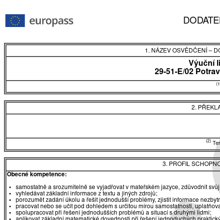
DODATE
1. NÁZEV OSVĚDČENÍ
–
DO
Výuční l
29-51-E/02 Potra
(1
2. PŘEKL
(2)
Tent
3. PROFIL SCHOPN
Obecné kompetence:
samostatně a srozumitelně se vyjadřovat v mateřském jazyce, zdůvodnit svůj
vyhledávat základní informace z textu a jiných zdrojů;
porozumět zadání úkolu a řešit jednodušší problémy, zjistit informace nezbytn
pracovat nebo se učit pod dohledem s určitou mírou samostatnosti, uplatňova
spolupracovat při řešení jednodušších problémů a situací s druhými lidmi;
aplikovat základní matematické dovednosti při řešení jednoduchých praktick