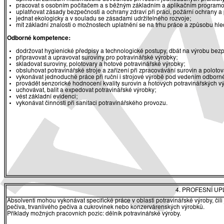
pracovat s osobním počítačem a s běžným základním a aplikačním program
uplatňovat zásady bezpečnosti a ochrany zdraví při práci, požární ochrany a
jednat ekologicky a v souladu se zásadami udržitelného rozvoje;
mít základní znalosti o možnostech uplatnění se na trhu práce a způsobu hl
Odborné kompetence:
dodržovat hygienické předpisy a technologické postupy, dbát na výrobu bez
připravovat a upravovat suroviny pro potravinářské výrobky;
skladovat suroviny, polotovary a hotové potravinářské výrobky;
obsluhovat potravinářské stroje a zařízení při zpracovávání surovin a polotov
vykonávat jednoduché práce při ruční i strojové výrobě pod vedením odborné
provádět senzorické hodnocení kvality surovin a hotových potravinářských v
uchovávat, balit a expedovat potravinářské výrobky;
vést základní evidenci;
vykonávat činnosti při sanitaci potravinářského provozu.
4. PROFESNÍ U
Absolventi mohou vykonávat specifické práce v oblasti potravinářské výroby, čil
pečiva, trvanlivého pečiva a cukrovinek nebo konzervárenských výrobků.
Příklady možných pracovních pozic: dělník potravinářské výroby.