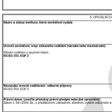
5. OFICIÁLNÍ
Název a status instituce, která osvědčení vydala
Úroveň osvědčení, resp. získaného vzdělání (národní nebo mezinárodní)
Střední vzdělání s výučním listem
ISCED 353, EQF 2
Navazující úrovně vzdělávání / odborné přípravy
ISCED 353, EQF 3
Právní rámec (uveďte příslušný právní předpis nebo jiné oprávnění):
Zákon č. 561/2004 Sb., o předškolním, základním, středním, vyšším odborném a 