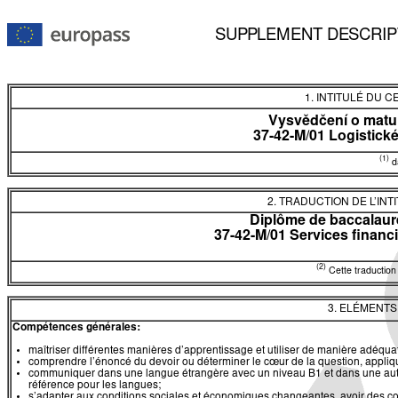
SUPPLEMENT DESCRIP
1. INTITULÉ DU C
Vysvědčení o matur
37-42-M/01 Logistické
(1)
da
2. TRADUCTION DE L’INT
Diplôme de baccalauré
37-42-M/01 Services financi
(2)
Cette traduction 
3. ELÉMENT
Compétences générales:
maîtriser différentes manières d’apprentissage et utiliser de manière adéquate
comprendre l’énoncé du devoir ou déterminer le cœur de la question, appliqu
communiquer dans une langue étrangère avec un niveau B1 et dans une au
référence pour les langues;
s’adapter aux conditions sociales et économiques changeantes, avoir des c