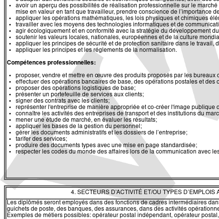
avoir un aperçu des possibilités de réalisation professionnelle sur le marché 
mise en valeur en tant que travailleur, prendre conscience de l’importance de
appliquer les opérations mathématiques, les lois physiques et chimiques élé
travailler avec les moyens des technologies informatiques et de communication
agir écologiquement et en conformité avec la stratégie du développement du
soutenir les valeurs locales, nationales, européennes et de la culture mondial
appliquer les principes de sécurité et de protection sanitaire dans le travail, 
appliquer les principes et les réglements de la normalisation.
Compétences professionnelles:
proposer, vendre et mettre en œuvre des produits proposés par les bureaux d
effectuer des opérations bancaires de base, des opérations postales et des o
proposer des opérations logistiques de base;
présenter un portefeuille de services aux clients;
signer des contrats avec les clients;
représenter l'entreprise de manière appropriée et co-créer l'image publique d
connaître les activités des entreprises de transport et des institutions du marc
mener une étude de marché, en évaluer les résultats;
appliquer les bases de la gestion du personnel;
gérer les documents administratifs et les dossiers de l’entreprise;
tarifer des services;
produire des documents types avec une mise en page standardisée;
respecter les codes du monde des affaires lors de la communication avec les 
4. SECTEURS D’ACTIVITÉ ET/OU TYPES D’EMPLOIS
Les diplômés seront employés dans des fonctions de cadres intermédiaires dans 
guichets de poste, des banques, des assurances, dans des activités opérationnel
Exemples de métiers possibles: opérateur postal indépendant, opérateur postal, 