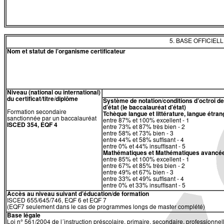
5. BASE OFFICIEL
Nom et statut de l’organisme certificateur
Niveau (national ou international)
du certificat/titre/diplôme
Système de notation/conditions d’octroi 
d’état (le baccalauréat d’état)
Formation secondaire
Tchèque langue et littérature, langue étra
sanctionnée par un baccalauréat
entre 87% et 100% excellent - 1
ISCED 354, EQF 4
entre 73% et 87% très bien - 2
entre 58% et 73% bien - 3
entre 44% et 58% suffisant - 4
entre 0% et 44% insuffisant - 5
Mathématiques et Mathématiques avancé
entre 85% et 100% excellent - 1
entre 67% et 85% très bien - 2
entre 49% et 67% bien - 3
entre 33% et 49% suffisant - 4
entre 0% et 33% insuffisant - 5
Accès au niveau suivant d’éducation/de formation
ISCED 655/645/746, EQF 6 et EQF 7
(EQF7 seulement dans le cas de programmes longs de master complété)
Base légale
​​Loi n° 561/2004 de l´instruction préscolaire, primaire, secondaire, professionnell