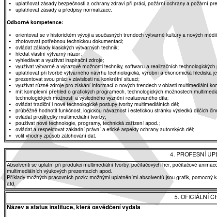
uplatňovat zásady bezpečnosti a ochrany zdraví při práci, požární ochrany a požární pr
uplatňovat zásady a předpisy normalizace.
Odborné kompetence:
orientovat se v historickém vývoji a současných trendech výtvarné kultury a nových médií
zhotovovat potřebnou technickou dokumentaci;
ovládat základy klasických výtvarných technik;
hledat vlastní výtvarný názor;
vyhledávat a využívat inspirační zdroje;
využívat výtvarné a výrazové možnosti techniky, softwaru a realizačních technologických
uplatňovat při tvorbě výtvarného návrhu technologická, výrobní a ekonomická hlediska je
prezentovat svou práci v závislosti na konkrétní situaci;
využívat různé zdroje pro získání informací o nových trendech v oblasti multimediální ko
mít komplexní přehled o grafických programech, technologických možnostech multimediální tv
technologických možností a výsledného vyznění realizovaného díla;
ovládat tradiční i nové technologické postupy tvorby multimediálních děl;
průběžně hodnotit funkčnost, logickou návaznost i estetickou stránku výsledků dílčích čin
ovládat prostředky multimediální tvorby;
používat nové technologie, programy, technická zařízení apod.;
ovládat a respektovat základní právní a etické aspekty ochrany autorských děl;
volit vhodný způsob zálohování dat.
4. PROFESNÍ U
Absolventi se uplatní při produkci multimediální tvorby, počítačových her, počítačové animace
multimediálních výukových prezentacích apod.
Příklady možných pracovních pozic: možnými uplatněními absolventů jsou grafik, pomocný ka
atd.
5. OFICIÁLNÍ
Název a status instituce, která osvědčení vydala