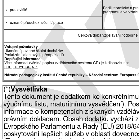
Podíl teoretické a pr
pracoviště
programu a ve vztah
uznané předchozí učení / praxe
Celková doba vzdělávání / odborné 
Vstupní požadavky
Ukončení povinné školní docházky
Prokázání talentových předpokladů
Doplňující informace
Více informací (včetně popisu vzdělávacího systému ČR) je k dispozici na:
EQF
,
EURYDICE
,
NPI
Národní pedagogický institut České republiky
– Národní centrum Europass 
(*)
Vysvětlivka
Tento dokument je dodatkem ke konkrétnímu
výučnímu listu, maturitnímu vysvědčení). Pos
informace o kompetencích získaných vzdělá
právním dokladem. Obsah dodatku vychází z
Evropského Parlamentu a Rady (EU) 2018/64
poskytování lepších služeb v oblasti dovednost