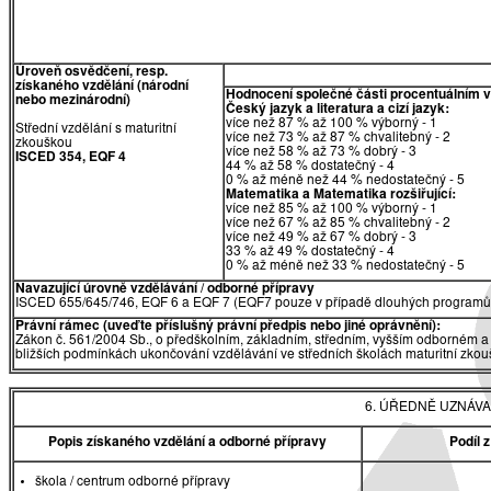
Úroveň osvědčení, resp.
získaného vzdělání (národní
Hodnocení společné části procentuálním 
nebo mezinárodní)
Český jazyk a literatura a cizí jazyk:
více než 87 % až 100 % výborný - 1
Střední vzdělání s maturitní
více než 73 % až 87 % chvalitebný - 2
zkouškou
více než 58 % až 73 % dobrý - 3
ISCED 354, EQF 4
44 % až 58 % dostatečný - 4
0 % až méně než 44 % nedostatečný - 5
Matematika
a
Matematika rozšiřující:
více než 85 % až 100 % výborný - 1
více než 67 % až 85 % chvalitebný - 2
více než 49 % až 67 % dobrý - 3
33 % až 49 % dostatečný - 4
0 % až méně než 33 % nedostatečný - 5
Navazující úrovně vzdělávání / odborné přípravy
ISCED 655/645/746, EQF 6 a EQF 7 (EQF7 pouze v případě dlouhých programů 
Právní rámec (uveďte příslušný právní předpis nebo jiné oprávnění):
Zákon č. 561/2004 Sb., o předškolním, základním, středním, vyšším odborném a 
bližších podmínkách ukončování vzdělávání ve středních školách maturitní zkouš
6. ÚŘEDNĚ UZNÁVA
Popis získaného vzdělání a odborné přípravy
Podíl 
škola / centrum odborné přípravy