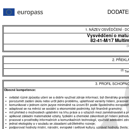
DODATE
1. NÁZEV OSVĚDČENÍ - 
Vysvědčení o matur
82-41-M/17 Multim
(1
2. PŘEKL
(2)
Tent
3. PROFIL SCHOPN
Obecné kompetence:
ovládat různé způsoby učení se a dobře využívat zdroje informací, být čtenářsky gramot
porozumět zadání úkolu nebo určit jádro problému, uplatňovat varianty řešení, pracovat
komunikovat v jednom cizím jazyce minimálně na úrovni B1 podle Společného evropskéh
adaptovat se na měnící se sociální a ekonomické podmínky, být finančně gramotný;
mít přehled o možnostech uplatnění na trhu práce a o vztazích mezi zaměstnavateli a 
aplikovat základní matematické vztahy, fyzikální a chemické zákonitosti při řešení jednod
pracovat s prostředky informačních a komunikačních technologií, využívat adekvátní zdro
jednat ekologicky a v souladu se zásadami udržitelného rozvoje;
podporovat hodnoty místní, národní, evropské i světové kultury, uznávat hodnotu života;