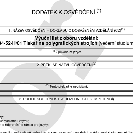
(*)
DODATEK K OSVĚDČENÍ
(1)
1. NÁZEV OSVĚDČENÍ
–
DOKLADU O DOSAŽENÉM VZDĚLÁNÍ (CZ)
Výuční list z oboru vzdělání:
34-52-H/01 Tiskař na polygrafických strojích
(večerní studium
(1)
v původním jazyce
(2)
2. PŘEKLAD NÁZVU OSVĚDČENÍ
(2)
Tento překlad je neoficiální.
3. PROFIL SCHOPNOSTÍ A DOVEDNOSTÍ (KOMPETENCÍ)
ný;
 samostatně i v týmu;
ho referenčního rámce pro jazyky;
pracovníky, zodpovědně rozhodovat o svém pracovním uplatnění, uvědomovat si význam celoživo