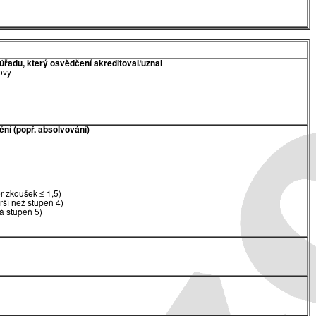
úřadu, který osvědčení akreditoval/uznal
ovy
ění (popř. absolvování)
 zkoušek ≤ 1,5)
rší než stupeň 4)
á stupeň 5)