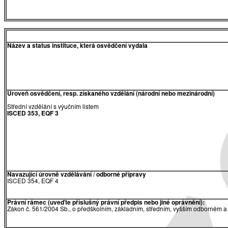
Název a status instituce, která osvědčení vydala
Úroveň osvědčení, resp. získaného vzdělání (národní nebo mezinárodní)
Střední vzdělání s výučním listem
ISCED 353, EQF 3
Navazující úrovně vzdělávání / odborné přípravy
ISCED 354, EQF 4
Právní rámec (uveďte příslušný právní předpis nebo jiné oprávnění):
Zákon č. 561/2004 Sb., o předškolním, základním, středním, vyšším odborném a 