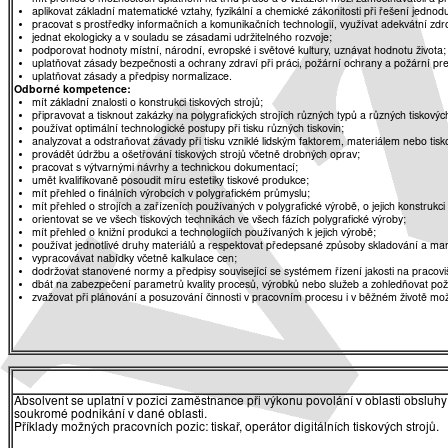
aplikovat základní matematické vztahy, fyzikální a chemické zákonitosti při řešení jednod
pracovat s prostředky informačních a komunikačních technologií, využívat adekvátní zdro
jednat ekologicky a v souladu se zásadami udržitelného rozvoje;
podporovat hodnoty místní, národní, evropské i světové kultury, uznávat hodnotu života;
uplatňovat zásady bezpečnosti a ochrany zdraví při práci, požární ochrany a požární pr
uplatňovat zásady a předpisy normalizace.
Odborné kompetence:
mít základní znalosti o konstrukci tiskových strojů;
připravovat a tisknout zakázky na polygrafických strojích různých typů a různých tiskovýc
používat optimální technologické postupy při tisku různých tiskovin;
analyzovat a odstraňovat závady při tisku vzniklé lidským faktorem, materiálem nebo tis
provádět údržbu a ošetřování tiskových strojů včetně drobných oprav;
pracovat s výtvarnými návrhy a technickou dokumentací;
umět kvalifikovaně posoudit míru estetiky tiskové produkce;
mít přehled o finálních výrobcích v polygrafickém průmyslu;
mít přehled o strojích a zařízeních používaných v polygrafické výrobě, o jejich konstrukci
orientovat se ve všech tiskových technikách ve všech fázích polygrafické výroby;
mít přehled o knižní produkci a technologiích používaných k jejich výrobě;
používat jednotlivé druhy materiálů a respektovat předepsané způsoby skladování a man
vypracovávat nabídky včetně kalkulace cen;
dodržovat stanovené normy a předpisy související se systémem řízení jakosti na pracoviš
dbát na zabezpečení parametrů kvality procesů, výrobků nebo služeb a zohledňovat po
zvažovat při plánování a posuzování činnosti v pracovním procesu i v běžném životě možné
Absolvent se uplatní v pozici zaměstnance při výkonu povolání v oblasti obsluhy t
soukromé podnikání v dané oblasti.
Příklady možných pracovních pozic: tiskař, operátor digitálních tiskových strojů.