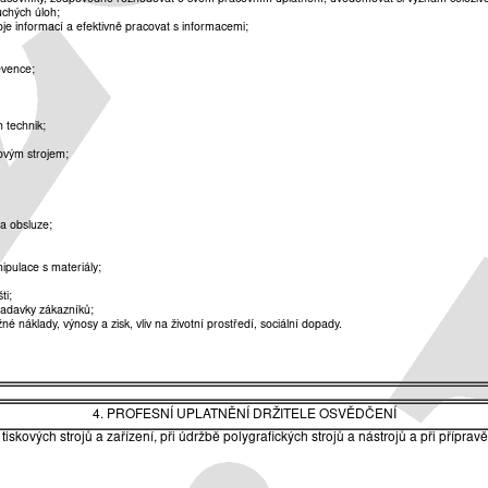
uchých úloh;
je informací a efektivně pracovat s informacemi;
evence;
h technik;
kovým strojem;
 a obsluze;
ipulace s materiály;
ti;
žadavky zákazníků;
 náklady, výnosy a zisk, vliv na životní prostředí, sociální dopady.
4. PROFESNÍ UPLATNĚNÍ DRŽITELE OSVĚDČENÍ
iskových strojů a zařízení, při údržbě polygrafických strojů a nástrojů a při přípra