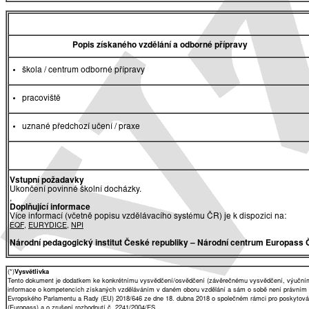
Popis získaného vzdělání a odborné přípravy
škola / centrum odborné přípravy
pracoviště
uznané předchozí učení / praxe
Vstupní požadavky
Ukončení povinné školní docházky.
,
Doplňující informace
Více informací (včetně popisu vzdělávacího systému ČR) je k dispozici na:
EQF
,
EURYDICE
,
NPI
Národní pedagogický institut České republiky
– Národní centrum Europass 
(*)
Vysvětlivka
Tento dokument je dodatkem ke konkrétnímu vysvědčení/osvědčení (závěrečnému vysvědčení, výučnímu 
informace o kompetencích získaných vzděláváním v daném oboru vzdělání a sám o sobě není právním
Evropského Parlamentu a Rady (EU) 2018/646 ze dne 18. dubna 2018 o společném rámci pro poskytování 
(Europass) a o zrušení rozhodnutí č. 2241/2004/ES.