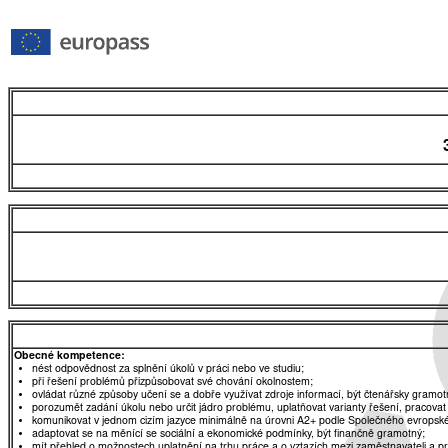
Obecné kompetence:
nést odpovědnost za splnění úkolů v práci nebo ve studiu;
při řešení problémů přizpůsobovat své chování okolnostem;
ovládat různé způsoby učení se a dobře využívat zdroje informací, být čtenářsky gramot
porozumět zadání úkolu nebo určit jádro problému, uplatňovat varianty řešení, pracovat
komunikovat v jednom cizím jazyce minimálně na úrovni A2+ podle Společného evropské
adaptovat se na měnící se sociální a ekonomické podmínky, být finančně gramotný;
mít přehled o možnostech uplatnění na trhu práce a o vztazích mezi zaměstnavateli a 