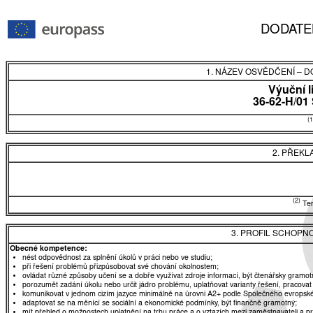
DODATE
1. NÁZEV OSVĚDČENÍ
–
DO
Výuční l
36-62-H/01
(1
2. PŘEKL
(2)
Tent
3. PROFIL SCHOPN
Obecné kompetence:
nést odpovědnost za splnění úkolů v práci nebo ve studiu;
při řešení problémů přizpůsobovat své chování okolnostem;
ovládat různé způsoby učení se a dobře využívat zdroje informací, být čtenářsky gramot
porozumět zadání úkolu nebo určit jádro problému, uplatňovat varianty řešení, pracovat
komunikovat v jednom cizím jazyce minimálně na úrovni A2+ podle Společného evropské
adaptovat se na měnící se sociální a ekonomické podmínky, být finančně gramotný;
mít přehled o možnostech uplatnění na trhu práce a o vztazích mezi zaměstnavateli a 