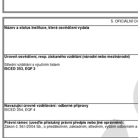
5. OFICIÁLNÍ
Název a status instituce, která osvědčení vydala
Úroveň osvědčení, resp. získaného vzdělání (národní nebo mezinárodní)
Střední vzdělání s výučním listem
ISCED 353, EQF 3
Navazující úrovně vzdělávání / odborné přípravy
ISCED 354, EQF 4
Právní rámec (uveďte příslušný právní předpis nebo jiné oprávnění):
Zákon č. 561/2004 Sb., o předškolním, základním, středním, vyšším odborném a 