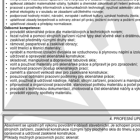
aplikovat základní matematické vztahy, fyzikální a chemické zákonitosti při řešení jednod
pracovat s prostředky informačních a komunikačních technologií, využívat adekvátní zdro
jednat ekologicky a v souladu se zásadami udržitelného rozvoje;
podporovat hodnoty místní, národní, evropské i světové kultury, uznávat hodnotu života;
uplatňovat zásady bezpečnosti a ochrany zdraví při práci, požární ochrany a požární pr
uplatňovat zásady a předpisy normalizace.
Odborné kompetence:
provádět sklenářské práce dle materiálových a technických norem;
řezat ručně a pomocí strojních zařízení různé typy skel včetně skel s drátě
zasklívat předměty různými druhy skel;
rámovat, paspartovat a zasklívat obrazy;
volit tmelicí a těsnicí materiály;
vyrábět a montovat izolační dvojskla se vzduchovou a plynovou náplní a izola
udržovat a opravovat sklenářské konstrukce;
skladovat, manipulovat a dopravovat tabulová skla;
volit a používat materiály pro sklenářské práce a připravit je pro zpracování;
navrhovat pracovní postup sklenářských prací;
zaměřit a stanovit velikosti skel pro zasklívané konstrukce;
posuzovat optimální pracovní podmínky pro sklenářské práce;
volit, používat a udržovat nástroje, nářadí, strojní zařízení, pracovní a mani
připravovat a organizovat pracoviště, stanovovat potřebu materiálu a počet p
pracovat s technickou dokumentací, zhotovovat a číst sklenářské náčrty a výk
provádět výpočty spotřeby materiálu.
4. PROFESNÍ U
Absolvent se uplatní při výkonu povolání v oblasti stavebnictví. Je schopen pro
strojních zařízení, zasklívat konstrukce různými typy plochého skla do tmelu a po
opravovat a udržovat zasklené konstrukce.
Příklady možných pracovních pozic: sklenář.