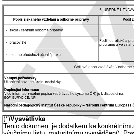
6. ÚŘEDNĚ UZNÁVA
Popis získaného vzdělání a odborné přípravy
Podíl 
škola / centrum odborné přípravy
Podíl teoretické a pr
pracoviště
programu a ve vztah
uznané předchozí učení / praxe
Celková doba vzdělávání / odborné p
Vstupní požadavky
Ukončení povinné školní docházky.
,
Doplňující informace
Více informací (včetně popisu vzdělávacího systému ČR) je k dispozici na:
EQF
,
EURYDICE
,
NPI
Národní pedagogický institut České republiky
– Národní centrum Europass 
(*)
Vysvětlivka
Tento dokument je dodatkem ke konkrétnímu
výučnímu listu, maturitnímu vysvědčení). Pos