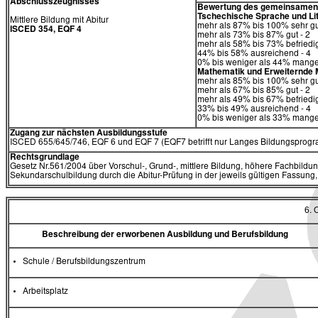
Abschlusszeugnisses
Bewertung des gemeinsamen T
Tschechische Sprache und Li
Mittlere Bildung mit Abitur
mehr als 87% bis 100% sehr gu
ISCED 354, EQF 4
mehr als 73% bis 87% gut - 2
mehr als 58% bis 73% befriedi
44% bis 58% ausreichend - 4
0% bis weniger als 44% mangel
Mathematik
und
Erweiternde 
mehr als 85% bis 100% sehr gu
mehr als 67% bis 85% gut - 2
mehr als 49% bis 67% befriedi
33% bis 49% ausreichend - 4
0% bis weniger als 33% mangel
Zugang zur nächsten Ausbildungsstufe
ISCED 655/645/746, EQF 6 und EQF 7 (EQF7 betrifft nur Langes Bildungsprogra
Rechtsgrundlage
Gesetz Nr.561/2004 über Vorschul-, Grund-, mittlere Bildung, höhere Fachbildun
Sekundarschulbildung durch die Abitur-Prüfung in der jeweils gültigen Fassung,
6.
Beschreibung der erworbenen Ausbildung und Berufsbildung
Schule / Berufsbildungszentrum
Arbeitsplatz