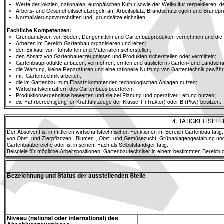
Werte der lokalen, nationalen, europäischen Kultur sowie der Weltkultur respektieren,
Arbeits- und Gesundheitsschutzregeln am Arbeitsplatz, Brandschutzregeln und Brandprä
Normalisierungsvorschriften und -grundsätze einhalten.
Fachliche Kompetenzen:
Grundanalysen von Böden, Düngemitteln und Gartenbauprodukten vornehmen und die 
Arbeiten im Bereich Gartenbau organisieren und leiten;
den Einkauf von Rohstoffen und Materialien sicherstellen;
den Absatz von Gartenbauerzeugnissen und Produkten sicherstellen oder vermitteln;
Gartenbauprodukte anbauen, vermehren, ernten und ausliefern;-Garten- und Landschaf
die Wartung, kleine Reparaturen und eine rationelle Nutzung von Gartentechnik gewähr
mit Gartentechnik arbeiten;
die im Gartenbau zum Einsatz kommenden technologischen Anlagen nutzen;
Wirtschaftskennziffern des Gartenbaus beurteilen;
Produktionsergebnisse bewerten und sie bei Planung und operativer Leitung nutzen;
die Fahrberechtigung für Kraftfahrzeuge der Klasse T (Traktor) oder B (Pkw) besitzen.
4. TÄTIGKEITSF
Der Absolvent ist in mittleren wirtschaftstechnischen Funktionen im Bereich Gartenbau t
von Obst- und Zierpflanzen, Blumen-, Obst- und Gemüsezucht, Grünanlagengestaltung und 
Gartenbaubereiche oder ist in seinem Fach als Selbstständiger tätig.
Beispiele für mögliche Arbeitspositionen: Gartenbautechniker in einem bestimmten Bereic
Bezeichnung und Status der ausstellenden Stelle
Niveau (national oder international) des