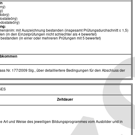
ln
rný)
ý)
dobrý)
dostatečný)
edostatečný)
ng:
menáním: mit Auszeichnung bestanden (insgesamt Prüfungsdurchschnitt ≤ 1,5)
en (in den Einzelprüfungen nicht schlechter als 4 bewertet)
 bestanden (in einer oder mehreren Prüfungen mit 5 bewertet)
 Abkommen
ss Nr. 177/2009 Slg., über detailliertere Bedingungen für den Abschluss der
SES
Zeitdauer
 die Art und Weise des jeweiligen Bildungsprogrammes vom Ausbilder und in