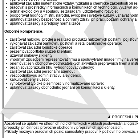
aplikovat základní matematické vztahy, fyzikální a chemické zákonitosti při 
pracovat s prostředky informačních a komunikačních technologií, využívat ade
jednat ekologicky a v souladu se zásadami udržitelného rozvoje;
podporovat hodnoty místní, národní, evropské i světové kultury, uznávat hodn
uplatňovat zásady bezpečnosti a ochrany zdraví při práci, požární ochrany a
uplatňovat zásady a předpisy normalizace.
Odborné kompetence:
zajišťovat nabídku, prodej a realizaci produktů nabízených poštami, pojišťo
vykonávat základní bankovní, poštovní a retailbankingové operace;
zajišťovat základní logistické operace;
prezentovat portfolio služeb klientům;
uzavírat smlouvy s klienty;
vhodným způsobem reprezentovat firmu a spoluvytvářet image firmy na veřej
orientovat se v obchodně-podnikatelských aktivitách přepravních firem a instit
organizovat průzkum trhu, vyhodnocovat výsledky;
zajišťovat základní personální agendu;
vést podnikovou administrativu a evidenci;
kalkulovat ceny služeb;
vyhotovovat typické písemnosti v normalizované úpravě;
uplatňovat zásady obchodního jednání při komunikaci s klienty.
4. PROFESNÍ U
Absolvent se uplatní ve středních řídicích funkcích v oblasti poštovnictví a logis
přepážky, při činnosti provozně obchodní v přepravních společnostech.
Příklady možných pracovních pozic: samostatný pracovník poštovního provozu, obs