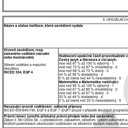
5. OFICIÁLNÍ
Název a status instituce, která osvědčení vydala
Úroveň osvědčení, resp.
získaného vzdělání (národní
Hodnocení společné části procentuálním 
nebo mezinárodní)
Český jazyk a literatura a cizí jazyk:
více než 87 % až 100 % výborný - 1
Střední vzdělání s maturitní
více než 73 % až 87 % chvalitebný - 2
zkouškou
více než 58 % až 73 % dobrý - 3
ISCED 354, EQF 4
44 % až 58 % dostatečný - 4
0 % až méně než 44 % nedostatečný - 5
Matematika a Matematika rozšiřující:
více než 85 % až 100 % výborný - 1
více než 67 % až 85 % chvalitebný - 2
více než 49 % až 67 % dobrý - 3
33 % až 49 % dostatečný - 4
0 % až méně než 33 % nedostatečný - 5
Navazující úrovně vzdělávání / odborné přípravy
ISCED 655/645/746, EQF 6 a EQF 7 (EQF7 pouze v případě dlouhých programů 
Právní rámec (uveďte příslušný právní předpis nebo jiné oprávnění):
Zákon č. 561/2004 Sb., o předškolním, základním, středním, vyšším odborném a 
bližších podmínkách ukončování vzdělávání ve středních školách maturitní zkouš