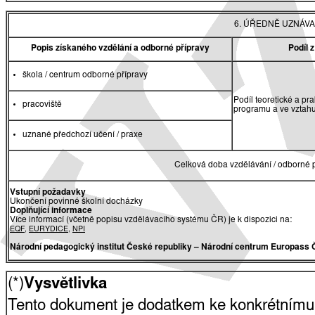
6. ÚŘEDNĚ UZNÁVA
Popis získaného vzdělání a odborné přípravy
Podíl 
škola / centrum odborné přípravy
Podíl teoretické a pr
pracoviště
programu a ve vztah
uznané předchozí učení / praxe
Celková doba vzdělávání / odborné p
Vstupní požadavky
Ukončení povinné školní docházky
Doplňující informace
Více informací (včetně popisu vzdělávacího systému ČR) je k dispozici na:
EQF
,
EURYDICE
,
NPI
Národní pedagogický institut České republiky
– Národní centrum Europass 
(*)
Vysvětlivka
Tento dokument je dodatkem ke konkrétnímu