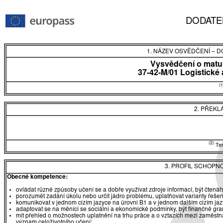
DODATE
1. NÁZEV OSVĚDČENÍ
–
DO
Vysvědčení o matur
37-42-M/01 Logistické 
(1
2. PŘEKL
(2)
Tent
3. PROFIL SCHOPN
Obecné kompetence:
ovládat různé způsoby učení se a dobře využívat zdroje informací, být čtená
porozumět zadání úkolu nebo určit jádro problému, uplatňovat varianty řešen
komunikovat v jednom cizím jazyce na úrovni B1 a v jednom dalším cizím ja
adaptovat se na měnící se sociální a ekonomické podmínky, být finančně gr
mít přehled o možnostech uplatnění na trhu práce a o vztazích mezi zaměst
význam celoživotního učení;