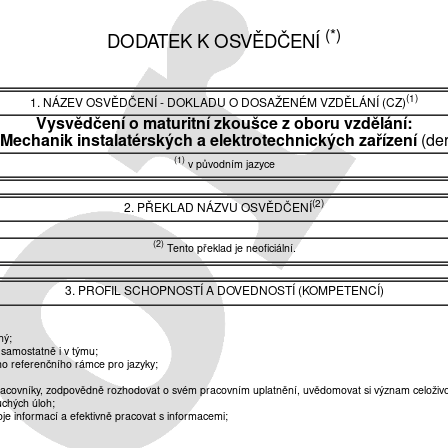
(*)
DODATEK K OSVĚDČENÍ
(1)
1. NÁZEV OSVĚDČENÍ - DOKLADU O DOSAŽENÉM VZDĚLÁNÍ (CZ)
Vysvědčení o maturitní zkoušce z oboru vzdělání:
 Mechanik instalatérských a elektrotechnických zařízení
(de
(1)
v původním jazyce
(2)
2. PŘEKLAD NÁZVU OSVĚDČENÍ
(2)
Tento překlad je neoficiální.
3. PROFIL SCHOPNOSTÍ A DOVEDNOSTÍ (KOMPETENCÍ)
ný;
 samostatně i v týmu;
o referenčního rámce pro jazyky;
pracovníky, zodpovědně rozhodovat o svém pracovním uplatnění, uvědomovat si význam celoživo
uchých úloh;
je informací a efektivně pracovat s informacemi;