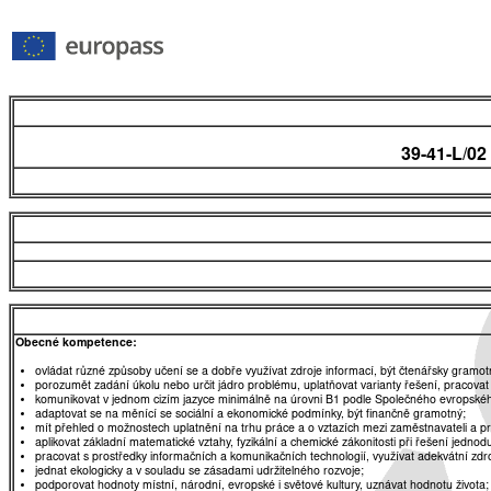
39-41-L/02
Obecné kompetence:
ovládat různé způsoby učení se a dobře využívat zdroje informací, být čtenářsky gramot
porozumět zadání úkolu nebo určit jádro problému, uplatňovat varianty řešení, pracovat
komunikovat v jednom cizím jazyce minimálně na úrovni B1 podle Společného evropskéh
adaptovat se na měnící se sociální a ekonomické podmínky, být finančně gramotný;
mít přehled o možnostech uplatnění na trhu práce a o vztazích mezi zaměstnavateli a 
aplikovat základní matematické vztahy, fyzikální a chemické zákonitosti při řešení jednod
pracovat s prostředky informačních a komunikačních technologií, využívat adekvátní zdro
jednat ekologicky a v souladu se zásadami udržitelného rozvoje;
podporovat hodnoty místní, národní, evropské i světové kultury, uznávat hodnotu života;