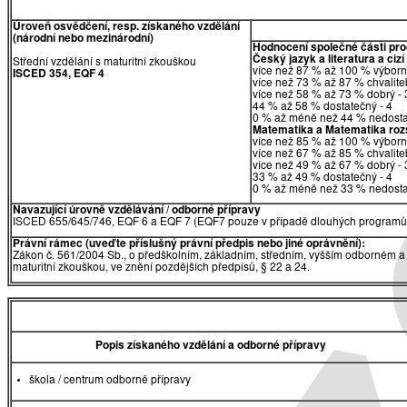
Úroveň osvědčení, resp. získaného vzdělání
(národní nebo mezinárodní)
Hodnocení společné části pr
Český jazyk a literatura a cizí
Střední vzdělání s maturitní zkouškou
více než 87 % až 100 % výborn
ISCED 354, EQF 4
více než 73 % až 87 % chvalite
více než 58 % až 73 % dobrý - 
44 % až 58 % dostatečný - 4
0 % až méně než 44 % nedosta
Matematika
a
Matematika rozš
více než 85 % až 100 % výborn
více než 67 % až 85 % chvalite
více než 49 % až 67 % dobrý - 
33 % až 49 % dostatečný - 4
0 % až méně než 33 % nedosta
Navazující úrovně vzdělávání / odborné přípravy
ISCED 655/645/746, EQF 6 a EQF 7 (EQF7 pouze v případě dlouhých programů 
Právní rámec (uveďte příslušný právní předpis nebo jiné oprávnění):
Zákon č. 561/2004 Sb., o předškolním, základním, středním, vyšším odborném a 
maturitní zkouškou, ve znění pozdějších předpisů, § 22 a 24.
Popis získaného vzdělání a odborné přípravy
škola / centrum odborné přípravy