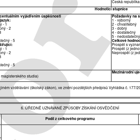
Česká republika
Hodnoticí stupnice
ocentuálním vyjádřením úspěšnosti
Požadavky na sp
 jazyk:
1 - výborný
ý - 1
2 - chvalitebný
bný - 2
3 - dobrý
3
4 - dostatečný
5 - nedostatečný
tečný - 5
Celkové hodnoc
iřující:
Prospěl s vyzna
ý - 1
Prospěl (z jedno
bný - 2
Neprospěl (z je
3
tečný - 5
Mezinárodní uje
magisterského studia)
jiném vzdělávání (školský zákon), ve znění pozdějších předpisů Vyhláška č. 177/2
6. ÚŘEDNĚ UZNÁVANÉ ZPŮSOBY ZÍSKÁNÍ OSVĚDČENÍ
Podíl z celkového programu