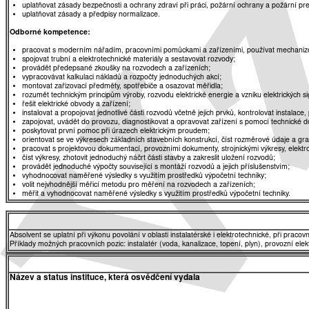
uplatňovat zásady bezpečnosti a ochrany zdraví při práci, požární ochrany a požární pr
uplatňovat zásady a předpisy normalizace.
Odborné kompetence:
pracovat s moderním nářadím, pracovními pomůckami a zařízeními, používat mechanizo
spojovat trubní a elektrotechnické materiály a sestavovat rozvody;
provádět předepsané zkoušky na rozvodech a zařízeních;
vypracovávat kalkulaci nákladů a rozpočty jednoduchých akcí;
montovat zařizovací předměty, spotřebiče a osazovat měřidla;
rozumět technickým principům výroby, rozvodu elektrické energie a vzniku elektrických si
řešit elektrické obvody a zařízení;
instalovat a propojovat jednotlivé části rozvodů včetně jejich prvků, kontrolovat instalace,
zapojovat, uvádět do provozu, diagnostikovat a opravovat zařízení s pomocí technické 
poskytovat první pomoc při úrazech elektrickým proudem;
orientovat se ve výkresech základních stavebních konstrukcí, číst rozměrové údaje a gra
pracovat s projektovou dokumentací, provozními dokumenty, strojnickými výkresy, elekt
číst výkresy, zhotovit jednoduchý náčrt části stavby a zakreslit uložení rozvodů;
provádět jednoduché výpočty související s montáží rozvodů a jejich příslušenstvím;
vyhodnocovat naměřené výsledky s využitím prostředků výpočetní techniky;
volit nejvhodnější měřicí metodu pro měření na rozvodech a zařízeních;
měřit a vyhodnocovat naměřené výsledky s využitím prostředků výpočetní techniky.
Absolvent se uplatní při výkonu povolání v oblasti instalatérské i elektrotechnické, při praco
Příklady možných pracovních pozic: instalatér (voda, kanalizace, topení, plyn), provozní ele
Název a status instituce, která osvědčení vydala