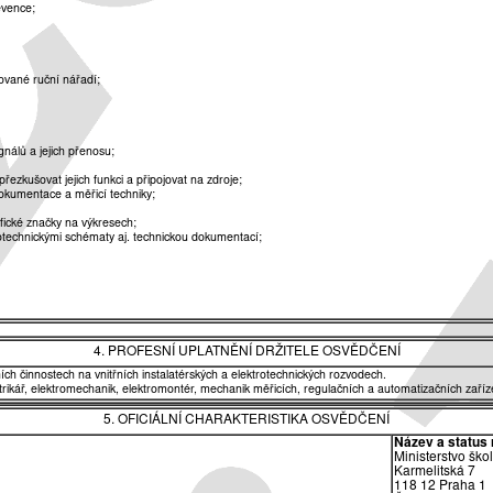
evence;
vané ruční nářadí;
gnálů a jejich přenosu;
 přezkušovat jejich funkci a připojovat na zdroje;
dokumentace a měřicí techniky;
fické značky na výkresech;
rotechnickými schématy aj. technickou dokumentací;
4. PROFESNÍ UPLATNĚNÍ DRŽITELE OSVĚDČENÍ
vních činnostech na vnitřních instalatérských a elektrotechnických rozvodech.
ktrikář, elektromechanik, elektromontér, mechanik měřicích, regulačních a automatizačních zaříze
5. OFICIÁLNÍ CHARAKTERISTIKA OSVĚDČENÍ
Název a status 
Ministerstvo ško
Karmelitská 7
118 12 Praha 1