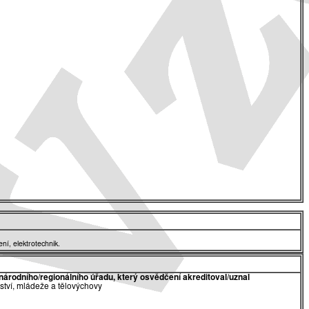
ní, elektrotechnik.
národního/regionálního úřadu, který osvědčení akreditoval/uznal
lství, mládeže a tělovýchovy