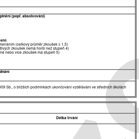
lnění (popř. absolvování)
ení:
menáním (celkový průměr zkoušek ≤ 1,5)
tlivých zkoušek nemá horší než stupeň 4)
dné nebo více zkoušek má stupeň 5)
dnání
009 Sb., o bližších podmínkách ukončování vzdělávání ve středních školách
Délka trvání