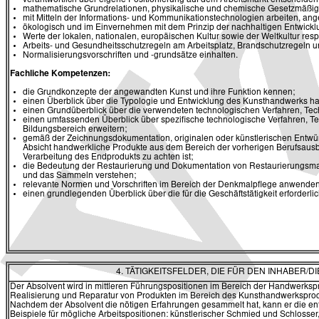
mathematische Grundrelationen, physikalische und chemische Gesetzmäßig
mit Mitteln der Informations- und Kommunikationstechnologien arbeiten, ang
ökologisch und im Einvernehmen mit dem Prinzip der nachhaltigen Entwickl
Werte der lokalen, nationalen, europäischen Kultur sowie der Weltkultur res
Arbeits- und Gesundheitsschutzregeln am Arbeitsplatz, Brandschutzregeln u
Normalisierungsvorschriften und -grundsätze einhalten.
Fachliche Kompetenzen:
die Grundkonzepte der angewandten Kunst und ihre Funktion kennen;
einen Überblick über die Typologie und Entwicklung des Kunsthandwerks h
einen Grundüberblick über die verwendeten technologischen Verfahren, Tec
einen umfassenden Überblick über spezifische technologische Verfahren, Te
Bildungsbereich erweitern;
gemäß der Zeichnungsdokumentation, originalen oder künstlerischen Entwü
Absicht handwerkliche Produkte aus dem Bereich der vorherigen Berufsausb
Verarbeitung des Endprodukts zu achten ist;
die Bedeutung der Restaurierung und Dokumentation von Restaurierungsm
und das Sammeln verstehen;
relevante Normen und Vorschriften im Bereich der Denkmalpflege anwenden
einen grundlegenden Überblick über die für die Geschäftstätigkeit erforderl
4. TÄTIGKEITSFELDER, DIE FÜR DEN INHABER
Der Absolvent wird in mittleren Führungspositionen im Bereich der Handwerkspr
Realisierung und Reparatur von Produkten im Bereich des Kunsthandwerksproduk
Nachdem der Absolvent die nötigen Erfahrungen gesammelt hat, kann er die ent
Beispiele für mögliche Arbeitspositionen: künstlerischer Schmied und Schlosser,