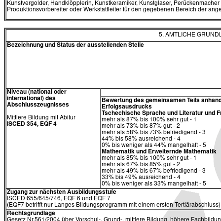
Kunstvergolder, Handklöpplerin, Kunstkeramiker, Kunstglaser, Perückenmacher
Produktionsvorbereiter oder Werkstattleiter für den gegebenen Bereich der an
5. AMTLICHE GRUN
Bezeichnung und Status der ausstellenden Stelle
Niveau (national oder
international) des
Bewertung des gemeinsamen Teils anhand
Abschlusszeugnisses
Erfolgsausdrucks
Tschechische Sprache und Literatur und
Mittlere Bildung mit Abitur
mehr als 87% bis 100% sehr gut - 1
ISCED 354, EQF 4
mehr als 73% bis 87% gut - 2
mehr als 58% bis 73% befriedigend - 3
44% bis 58% ausreichend - 4
0% bis weniger als 44% mangelhaft - 5
Mathematik und Erweiternde Mathematik
mehr als 85% bis 100% sehr gut - 1
mehr als 67% bis 85% gut - 2
mehr als 49% bis 67% befriedigend - 3
33% bis 49% ausreichend - 4
0% bis weniger als 33% mangelhaft - 5
Zugang zur nächsten Ausbildungsstufe
ISCED 655/645/746, EQF 6 und EQF 7
(EQF7 betrifft nur Langes Bildungsprogramm mit einem ersten Tertiärabschluss)
Rechtsgrundlage
Gesetz Nr.561/2004 über Vorschul-, Grund-, mittlere Bildung, höhere Fachbildun