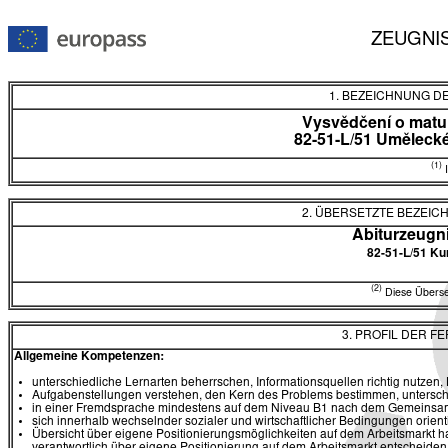
ZEUGNI
1. BEZEICHNUNG D
Vysvědčení o matur
82-51-L/51 Uměleck
(1)
I
2. ÜBERSETZTE BEZEI
Abiturzeugn
82-51-L/51 K
(2)
Diese Überset
3. PROFIL DER F
Allgemeine Kompetenzen:
unterschiedliche Lernarten beherrschen, Informationsquellen richtig nutzen
Aufgabenstellungen verstehen, den Kern des Problems bestimmen, untersch
in einer Fremdsprache mindestens auf dem Niveau B1 nach dem Gemeinsa
sich innerhalb wechselnder sozialer und wirtschaftlicher Bedingungen orien
Übersicht über eigene Positionierungsmöglichkeiten auf dem Arbeitsmarkt 
verantwortlich über eigene Positionierung auf dem Arbeitsmarkt entscheide