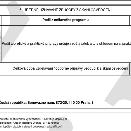
6. ÚŘEDNĚ UZNÁVANÉ ZPŮSOBY ZÍSKÁNÍ OSVĚDČENÍ
Podíl z celkového programu
Podíl teoretické a praktické přípravy určuje vzdělavatel, a to s ohledem na char
Celková doba vzdělávání / odborné přípravy vedoucí k získání osvědčení
Česká republika,
Senovážné nám. 872/25, 110 00 Praha 1
listu, maturitnímu vysvědčení). Poskytuje doplňující
 dokladem. Obsah dodatku vychází z Rozhodnutí
lepších služeb v oblasti dovedností a kvalifikací