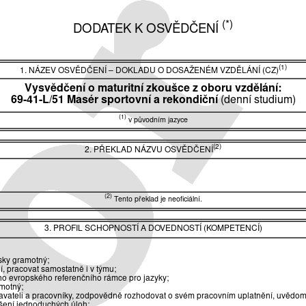
(*)
DODATEK K OSVĚDČENÍ
(1)
1. NÁZEV OSVĚDČENÍ
–
DOKLADU O DOSAŽENÉM VZDĚLÁNÍ (CZ)
Vysvědčení o maturitní zkoušce z oboru vzdělání:
69-41-L/51 Masér sportovní a rekondiční
(denní studium)
(1)
v původním jazyce
(2)
2. PŘEKLAD NÁZVU OSVĚDČENÍ
(2)
Tento překlad je neoficiální.
3. PROFIL SCHOPNOSTÍ A DOVEDNOSTÍ (KOMPETENCÍ)
řsky gramotný;
í, pracovat samostatně i v týmu;
o evropského referenčního rámce pro jazyky;
amotný;
navateli a pracovníky, zodpovědně rozhodovat o svém pracovním uplatnění, uvědomo
řešení jednoduchých úloh;