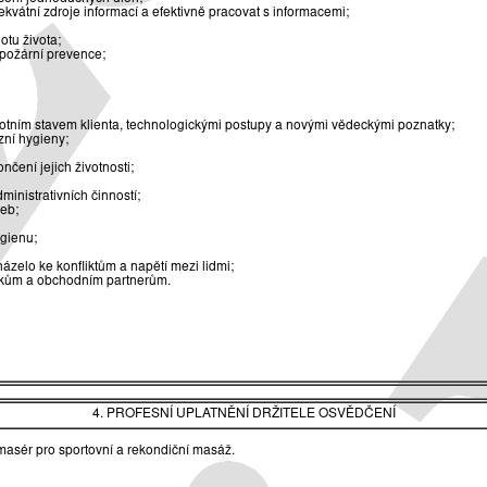
kvátní zdroje informací a efektivně pracovat s informacemi;
otu života;
 požární prevence;
otním stavem klienta, technologickými postupy a novými vědeckými poznatky;
zní hygieny;
čení jejich životnosti;
inistrativních činností;
žeb;
ygienu;
ázelo ke konfliktům a napětí mezi lidmi;
níkům a obchodním partnerům.
4. PROFESNÍ UPLATNĚNÍ DRŽITELE OSVĚDČENÍ
masér pro sportovní a rekondiční masáž.