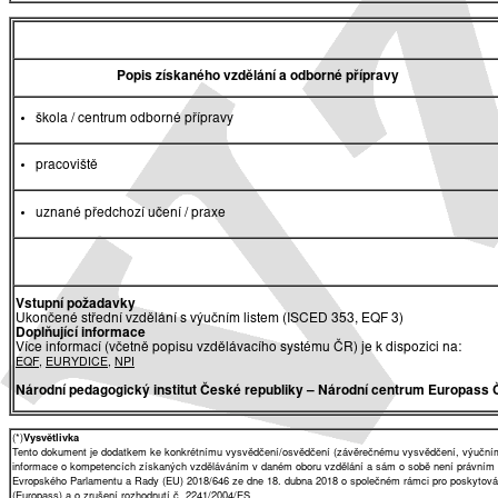
Popis získaného vzdělání a odborné přípravy
škola / centrum odborné přípravy
pracoviště
uznané předchozí učení / praxe
Vstupní požadavky
Ukončené střední vzdělání s výučním listem (ISCED 353, EQF 3)
Doplňující informace
Více informací (včetně popisu vzdělávacího systému ČR) je k dispozici na:
EQF
,
EURYDICE
,
NPI
Národní pedagogický institut České republiky
– Národní centrum Europass 
(*)
Vysvětlivka
Tento dokument je dodatkem ke konkrétnímu vysvědčení/osvědčení (závěrečnému vysvědčení, výučnímu 
informace o kompetencích získaných vzděláváním v daném oboru vzdělání a sám o sobě není právním
Evropského Parlamentu a Rady (EU) 2018/646 ze dne 18. dubna 2018 o společném rámci pro poskytování 
(Europass) a o zrušení rozhodnutí č. 2241/2004/ES.