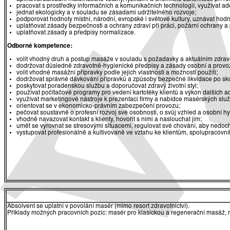
pracovat s prostředky informačních a komunikačních technologií, využívat ade
jednat ekologicky a v souladu se zásadami udržitelného rozvoje;
podporovat hodnoty místní, národní, evropské i světové kultury, uznávat hodn
uplatňovat zásady bezpečnosti a ochrany zdraví při práci, požární ochrany a
uplatňovat zásady a předpisy normalizace.
Odborné kompetence:
volit vhodný druh a postup masáže v souladu s požadavky a aktuálním zdrav
dodržovat důsledně zdravotně-hygienické předpisy a zásady osobní a provo
volit vhodné masážní přípravky podle jejich vlastností a možností použití;
dodržovat správné dávkování přípravků a způsoby bezpečné likvidace po skon
poskytovat poradenskou službu a doporučovat zdravý životní styl;
používat počítačové programy pro vedení kartotéky klientů a výkon dalších adm
využívat marketingové nástroje k prezentaci firmy a nabídce masérských slu
orientovat se v ekonomicko-právním zabezpečení provozu;
pečovat soustavně o profesní rozvoj své osobnosti, o svůj vzhled a osobní h
vhodně navazovat kontakt s klienty, hovořit s nimi a naslouchat jim;
umět se vyrovnat se stresovými situacemi, regulovat své chování, aby nedoch
vystupovat profesionálně a kultivovaně ve vztahu ke klientům, spolupracov
Absolvent se uplatní v povolání masér (mimo resort zdravotnictví).
Příklady možných pracovních pozic: masér pro klasickou a regenerační masáž, 