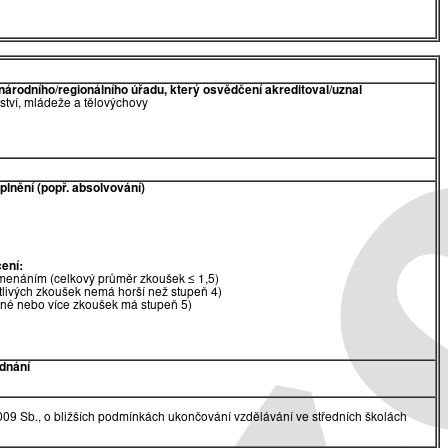
národního/regionálního úřadu, který osvědčení akreditoval/uznal
lství, mládeže a tělovýchovy
lnění (popř. absolvování)
ení:
menáním (celkový průměr zkoušek ≤ 1,5)
tlivých zkoušek nemá horší než stupeň 4)
dné nebo více zkoušek má stupeň 5)
dnání
009 Sb., o bližších podmínkách ukončování vzdělávání ve středních školách