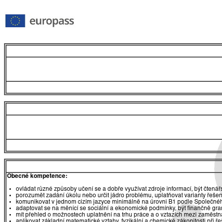
Obecné kompetence:
ovládat různé způsoby učení se a dobře využívat zdroje informací, být čtená
porozumět zadání úkolu nebo určit jádro problému, uplatňovat varianty řešen
komunikovat v jednom cizím jazyce minimálně na úrovni B1 podle Společnéh
adaptovat se na měnící se sociální a ekonomické podmínky, být finančně gr
mít přehled o možnostech uplatnění na trhu práce a o vztazích mezi zaměst
aplikovat základní matematické vztahy, fyzikální a chemické zákonitosti při 