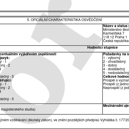
5. OFICIÁLNÍ CHARAKTERISTIKA OSVĚDČENÍ
Název a status 
Ministerstvo ško
Karmelitská 7
118 12 Praha 1
Česká republika
Hodnoticí stupnice
ocentuálním vyjádřením úspěšnosti
Požadavky na sp
 jazyk:
1 - výborný
ý - 1
2 - chvalitebný
bný - 2
3 - dobrý
3
4 - dostatečný
5 - nedostatečný
tečný - 5
Celkové hodnoc
řující:
Prospěl s vyzna
ý - 1
Prospěl (z jedno
bný - 2
Neprospěl (z je
3
tečný - 5
Mezinárodní uje
magisterského studia)
jiném vzdělávání (školský zákon), ve znění pozdějších předpisů Vyhláška č. 177/2