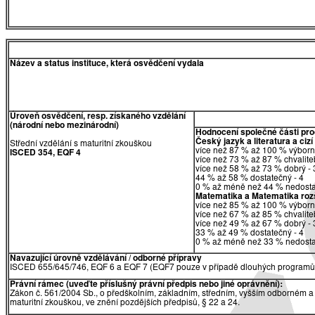
Název a status instituce, která osvědčení vydala
Úroveň osvědčení, resp. získaného vzdělání
(národní nebo mezinárodní)
Hodnocení společné části pr
Český jazyk a literatura a cizí
Střední vzdělání s maturitní zkouškou
více než 87 % až 100 % výborn
ISCED 354, EQF 4
více než 73 % až 87 % chvalite
více než 58 % až 73 % dobrý - 
44 % až 58 % dostatečný - 4
0 % až méně než 44 % nedosta
Matematika a Matematika rozši
více než 85 % až 100 % výborn
více než 67 % až 85 % chvalite
více než 49 % až 67 % dobrý - 
33 % až 49 % dostatečný - 4
0 % až méně než 33 % nedosta
Navazující úrovně vzdělávání / odborné přípravy
ISCED 655/645/746, EQF 6 a EQF 7 (EQF7 pouze v případě dlouhých programů 
Právní rámec (uveďte příslušný právní předpis nebo jiné oprávnění):
Zákon č. 561/2004 Sb., o předškolním, základním, středním, vyšším odborném a 
maturitní zkouškou, ve znění pozdějších předpisů, § 22 a 24.