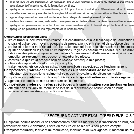
avoir un aperçu des possibilités de réalisation professionnelle sur le marché du travail et des relati
conscience de l’importance de la formation continue;
appliquer les opérations mathématiques, les lois physiques et chimiques élémentaires dans la résol
travailler avec les moyens des technologies informatiques et de communication, utiliser les sources 
agir écologiquement et en conformité avec la stratégie du développement durable;
soutenir les valeurs locales, nationales, européennes et de la culture mondiale, reconnaître la valeur
appliquer les principes de sécurité et de protection sanitaire dans le travail, de protection et de prév
appliquer les principes et les réglements de la normalisation.
Compétences professionnelles:
lire et traiter
la documentation relative à la construction et à la technologie de fabricati
choisir et utiliser des moyens adéquats de préparation, d’entretien et de stockage des ma
choisir et utiliser le matériel adapté, les outils, les machines et les démarches technolog
ajuster et entretenir les outils et les machines, régler les paramètres optimaux et s’ass
fabriquer des pièces uniques et des pièces d’ameublement d’intérieur en série ainsi que 
emballer correctement, entreposer et expédier les pièces;
contrôler la qualité et prendre soin de l’aspect esthétique des pièces;
utiliser des applications informatiques simples;
traiter les déchets de bois en utilisant des procédés respectueux de l’environnement;
Compétences professionnelles spécifiques à la fabrication de mobilier:
effectuer des réparations rudimentaires et des rénovations de pièces de mobilier.
Compétences professionnelles spécifiques à la spécialisation menuiserie- agence
agencer les pièces de menuiserie dans les bâtiments.
Compétences professionnelles spécifiques à la spécialisation construction en boi
effectuer des travaux de menuiserie lors de la fabrication de construction en bois;
achever et monter des constructions en bois.
4. SECTEURS D’ACTIVITÉ ET/OU TYPES D’EMPLOIS
Le diplômé pourra appliquer ses compétences dans les métiers de la fabrication en bois, plu
l’expérience dans le domaine, il sera en mesure de se mettre à son propre compte.
Exemples: menuisier, fabricant de menuiserie, mobilier, menuisier agenceur, monteur de mob