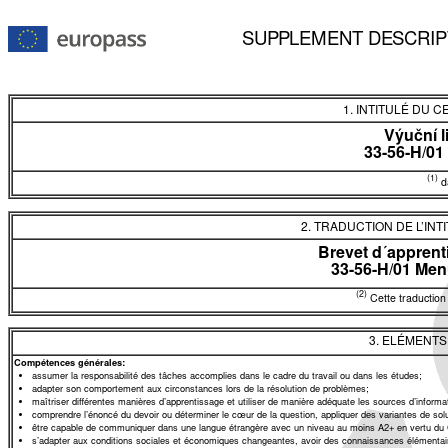
SUPPLEMENT DESCRIP
1. INTITULÉ DU C
Výuční l
33-56-H/01
(1)
da
2. TRADUCTION DE L’INT
Brevet d´apprent
33-56-H/01 Men
(2)
Cette traduction 
3. ELÉMENT
Compétences générales:
assumer la responsabilité des tâches accomplies dans le cadre du travail ou dans les études;
adapter son comportement aux circonstances lors de la résolution de problèmes;
maîtriser différentes manières d’apprentissage et utiliser de manière adéquate les sources d’informat
comprendre l’énoncé du devoir ou déterminer le cœur de la question, appliquer des variantes de solu
être capable de communiquer dans une langue étrangère avec un niveau au moins A2+ en vertu du
s’adapter aux conditions sociales et économiques changeantes, avoir des connaissances élémentair