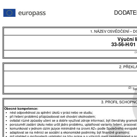
DODATE
1. NÁZEV OSVĚDČENÍ
–
DO
Výuční l
33-56-H/01
(1
2. PŘEKL
(2)
Tent
3. PROFIL SCHOPN
Obecné kompetence:
nést odpovědnost za splnění úkolů v práci nebo ve studiu;
při řešení problémů přizpůsobovat své chování okolnostem;
ovládat různé způsoby učení se a dobře využívat zdroje informací, být čtenářsky gramot
porozumět zadání úkolu nebo určit jádro problému, uplatňovat varianty řešení, pracovat
komunikovat v jednom cizím jazyce minimálně na úrovni A2+ podle Společného evropské
adaptovat se na měnící se sociální a ekonomické podmínky, být finančně gramotný;
mít přehled o možnostech uplatnění na trhu práce a o vztazích mezi zaměstnavateli a 