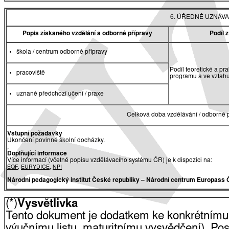
6. ÚŘEDNĚ UZNÁVA
Popis získaného vzdělání a odborné přípravy
Podíl 
škola / centrum odborné přípravy
Podíl teoretické a pr
pracoviště
programu a ve vztah
uznané předchozí učení / praxe
Celková doba vzdělávání / odborné p
Vstupní požadavky
Ukončení povinné školní docházky.
,
Doplňující informace
Více informací (včetně popisu vzdělávacího systému ČR) je k dispozici na:
EQF
,
EURYDICE
,
NPI
Národní pedagogický institut České republiky
– Národní centrum Europass 
(*)
Vysvětlivka
Tento dokument je dodatkem ke konkrétnímu
výučnímu listu, maturitnímu vysvědčení). Pos