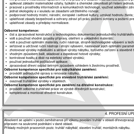
aplikovat základní matematické vztahy, fyzikální a chemické zákonitosti při řešení jednod
pracovat s prostředky informačních a komunikačních technologií, využívat adekvátní zdro
jednat ekologicky a v souladu se zásadami udržitelného rozvoje;
podporovat hodnoty místní, národní, evropské i světové kultury, uznávat hodnotu života;
uplatňovat zásady bezpečnosti a ochrany zdraví při práci, požární ochrany a požární pr
uplatňovat zásady a předpisy normalizace.
Odborné kompetence:
číst a zpracovávat konstrukční a technologickou dokumentaci jednoduchého truhlářského
volit a používat vhodné způsoby přípravy, ošetření a uskladnění materiálů;
volit a používat optimální materiály, ruční nástroje, strojně-technologické vybavení a t
seřizovat a udržovat ruční nástroje i strojní vybavení, nastavovat jejich optimální param
zhotovovat výrobky individuální a sériové výroby nábytku, bytového zařízení a stavebně 
vhodným způsobem balit, skladovat a expedovat hotové výrobky;
kontrolovat kvalitu a dbát na estetický vzhled výrobků;
používat jednoduché počítačové aplikace;
zpracovávat dřevní odpad šetrným způsobem vzhledem k životnímu prostředí.
Odborné kompetence specifické pro nábytkářské zaměření:
provádět jednoduché opravy a renovace nábytku.
Odborné kompetence specifické pro stavebně truhlářské zaměření:
osazovat truhlářské výrobky v objektech.
Odborné kompetence specifické pro zaměření na dřevěné konstrukce:
provádět odborné truhlářské práce ve výrobě dřevěných konstrukcí;
kompletovat a montovat dřevěné konstrukce.
4. PROFESNÍ U
Absolvent se uplatní v pozici zaměstnance při výkonu povolání truhlář v oblasti dřevozpracu
připraven na soukromé podnikání v dané oblasti.
Příklady možných pracovních pozic: truhlář nábytkář, stavební truhlář, montážník nábytku.