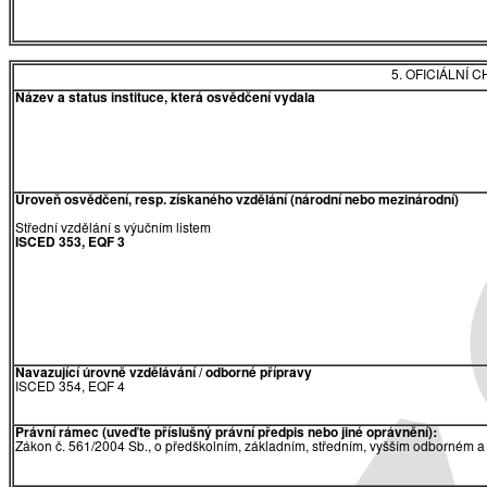
5. OFICIÁLNÍ
Název a status instituce, která osvědčení vydala
Úroveň osvědčení, resp. získaného vzdělání (národní nebo mezinárodní)
Střední vzdělání s výučním listem
ISCED 353, EQF 3
Navazující úrovně vzdělávání / odborné přípravy
ISCED 354, EQF 4
Právní rámec (uveďte příslušný právní předpis nebo jiné oprávnění):
Zákon č. 561/2004 Sb., o předškolním, základním, středním, vyšším odborném a 