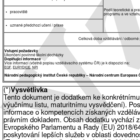
Podíl teoretické a pr
pracoviště
programu a ve vztah
uznané předchozí učení / praxe
Celková doba vzdělávání / odborné 
Vstupní požadavky
Ukončení povinné školní docházky
Doplňující informace
Více informací (včetně popisu vzdělávacího systému ČR) je k dispozici na:
EQF
,
EURYDICE
,
NPI
Národní pedagogický institut České republiky
– Národní centrum Europass 
(*)
Vysvětlivka
Tento dokument je dodatkem ke konkrétnímu
výučnímu listu, maturitnímu vysvědčení). Pos
informace o kompetencích získaných vzdělá
právním dokladem. Obsah dodatku vychází z
Evropského Parlamentu a Rady (EU) 2018/64
poskytování lepších služeb v oblasti dovednost