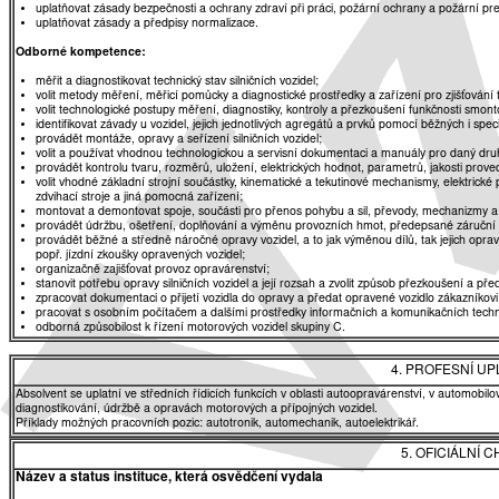
uplatňovat zásady bezpečnosti a ochrany zdraví při práci, požární ochrany a požární pr
uplatňovat zásady a předpisy normalizace.
Odborné kompetence:
měřit a diagnostikovat technický stav silničních vozidel;
volit metody měření, měřicí pomůcky a diagnostické prostředky a zařízení pro zjišťování 
volit technologické postupy měření, diagnostiky, kontroly a přezkoušení funkčnosti smo
identifikovat závady u vozidel, jejich jednotlivých agregátů a prvků pomocí běžných i spec
provádět montáže, opravy a seřízení silničních vozidel;
volit a používat vhodnou technologickou a servisní dokumentaci a manuály pro daný druh
provádět kontrolu tvaru, rozměrů, uložení, elektrických hodnot, parametrů, jakosti pro
volit vhodné základní strojní součástky, kinematické a tekutinové mechanismy, elektrické 
zdvihací stroje a jiná pomocná zařízení;
montovat a demontovat spoje, součásti pro přenos pohybu a sil, převody, mechanizmy a za
provádět údržbu, ošetření, doplňování a výměnu provozních hmot, předepsané záruční i
provádět běžné a středně náročné opravy vozidel, a to jak výměnou dílů, tak jejich opr
popř. jízdní zkoušky opravených vozidel;
organizačně zajišťovat provoz opravárenství;
stanovit potřebu opravy silničních vozidel a její rozsah a zvolit způsob přezkoušení a pře
zpracovat dokumentaci o přijetí vozidla do opravy a předat opravené vozidlo zákazníkovi
pracovat s osobním počítačem a dalšími prostředky informačních a komunikačních techn
odborná způsobilost k řízení motorových vozidel skupiny C.
4. PROFESNÍ U
Absolvent se uplatní ve středních řídicích funkcích v oblasti autoopravárenství, v automobilo
diagnostikování, údržbě a opravách motorových a přípojných vozidel.
Příklady možných pracovních pozic: autotronik, automechanik, autoelektrikář.
5. OFICIÁLNÍ
Název a status instituce, která osvědčení vydala