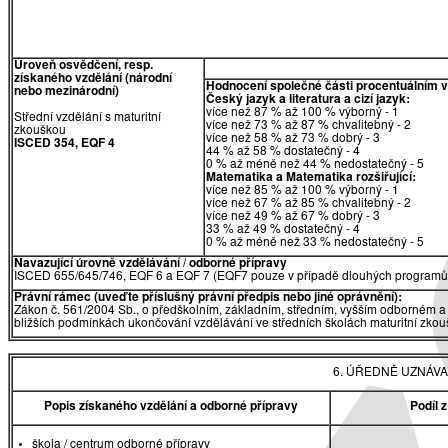
Úroveň osvědčení, resp.
získaného vzdělání (národní
Hodnocení společné části procentuálním 
nebo mezinárodní)
Český jazyk a literatura a cizí jazyk:
více než 87 % až 100 % výborný - 1
Střední vzdělání s maturitní
více než 73 % až 87 % chvalitebný - 2
zkouškou
více než 58 % až 73 % dobrý - 3
ISCED 354, EQF 4
44 % až 58 % dostatečný - 4
0 % až méně než 44 % nedostatečný - 5
Matematika
a
Matematika rozšiřující:
více než 85 % až 100 % výborný - 1
více než 67 % až 85 % chvalitebný - 2
více než 49 % až 67 % dobrý - 3
33 % až 49 % dostatečný - 4
0 % až méně než 33 % nedostatečný - 5
Navazující úrovně vzdělávání / odborné přípravy
ISCED 655/645/746, EQF 6 a EQF 7 (EQF7 pouze v případě dlouhých programů 
Právní rámec (uveďte příslušný právní předpis nebo jiné oprávnění):
Zákon č. 561/2004 Sb., o předškolním, základním, středním, vyšším odborném a 
bližších podmínkách ukončování vzdělávání ve středních školách maturitní zkouš
6. ÚŘEDNĚ UZNÁVA
Popis získaného vzdělání a odborné přípravy
Podíl 
škola / centrum odborné přípravy