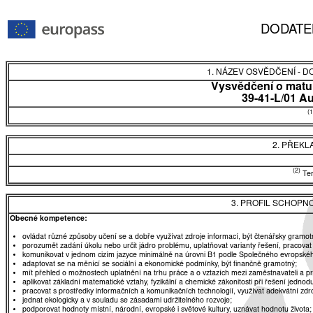
DODATE
1. NÁZEV OSVĚDČENÍ - 
Vysvědčení o matur
39-41-L/01 A
(1
2. PŘEKL
(2)
Tent
3. PROFIL SCHOPN
Obecné kompetence:
ovládat různé způsoby učení se a dobře využívat zdroje informací, být čtenářsky gramot
porozumět zadání úkolu nebo určit jádro problému, uplatňovat varianty řešení, pracovat
komunikovat v jednom cizím jazyce minimálně na úrovni B1 podle Společného evropskéh
adaptovat se na měnící se sociální a ekonomické podmínky, být finančně gramotný;
mít přehled o možnostech uplatnění na trhu práce a o vztazích mezi zaměstnavateli a 
aplikovat základní matematické vztahy, fyzikální a chemické zákonitosti při řešení jednod
pracovat s prostředky informačních a komunikačních technologií, využívat adekvátní zdro
jednat ekologicky a v souladu se zásadami udržitelného rozvoje;
podporovat hodnoty místní, národní, evropské i světové kultury, uznávat hodnotu života;