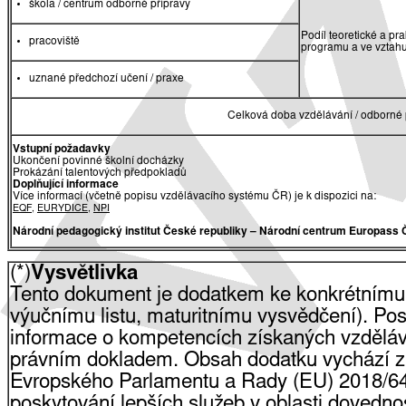
škola / centrum odborné přípravy
Podíl teoretické a pr
pracoviště
programu a ve vztah
uznané předchozí učení / praxe
Celková doba vzdělávání / odborné 
Vstupní požadavky
Ukončení povinné školní docházky
Prokázání talentových předpokladů
Doplňující informace
Více informací (včetně popisu vzdělávacího systému ČR) je k dispozici na:
EQF
,
EURYDICE
,
NPI
Národní pedagogický institut České republiky
– Národní centrum Europass 
(*)
Vysvětlivka
Tento dokument je dodatkem ke konkrétnímu
výučnímu listu, maturitnímu vysvědčení). Pos
informace o kompetencích získaných vzdělá
právním dokladem. Obsah dodatku vychází z
Evropského Parlamentu a Rady (EU) 2018/64
poskytování lepších služeb v oblasti dovednost