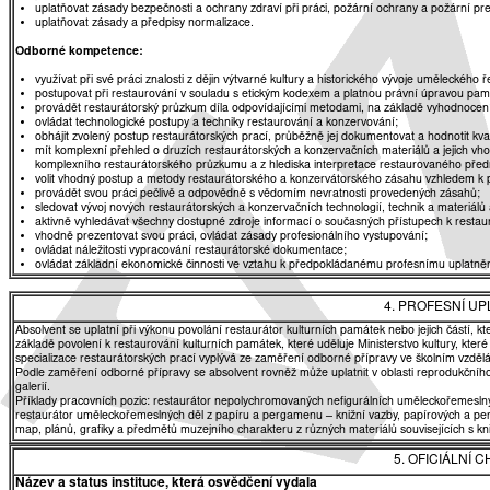
uplatňovat zásady bezpečnosti a ochrany zdraví při práci, požární ochrany a požární pr
uplatňovat zásady a předpisy normalizace.
Odborné kompetence:
využívat při své práci znalosti z dějin výtvarné kultury a historického vývoje uměleckého
postupovat při restaurování v souladu s etickým kodexem a platnou právní úpravou pa
provádět restaurátorský průzkum díla odpovídajícími metodami, na základě vyhodnocení 
ovládat technologické postupy a techniky restaurování a konzervování;
obhájit zvolený postup restaurátorských prací, průběžně jej dokumentovat a hodnotit kval
mít komplexní přehled o druzích restaurátorských a konzervačních materiálů a jejich vho
komplexního restaurátorského průzkumu a z hlediska interpretace restaurovaného pře
volit vhodný postup a metody restaurátorského a konzervátorského zásahu vzhledem k 
provádět svou práci pečlivě a odpovědně s vědomím nevratnosti provedených zásahů;
sledovat vývoj nových restaurátorských a konzervačních technologií, technik a materiálů a
aktivně vyhledávat všechny dostupné zdroje informací o současných přístupech k restaur
vhodně prezentovat svou práci, ovládat zásady profesionálního vystupování;
ovládat náležitosti vypracování restaurátorské dokumentace;
ovládat základní ekonomické činnosti ve vztahu k předpokládanému profesnímu uplatněn
4. PROFESNÍ U
Absolvent se uplatní při výkonu povolání restaurátor kulturních památek nebo jejich částí,
základě povolení k restaurování kulturních památek, které uděluje Ministerstvo kultury, které 
specializace restaurátorských prací vyplývá ze zaměření odborné přípravy ve školním vzdě
Podle zaměření odborné přípravy se absolvent rovněž může uplatnit v oblasti reprodukčního k
galerií.
Příklady pracovních pozic: restaurátor nepolychromovaných nefigurálních uměleckořemesl
restaurátor uměleckořemeslných děl z papíru a pergamenu – knižní vazby, papírových a perg
map, plánů, grafiky a předmětů muzejního charakteru z různých materiálů souvisejících s kn
5. OFICIÁLNÍ
Název a status instituce, která osvědčení vydala