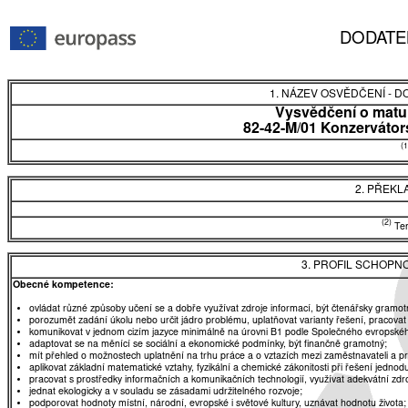
DODATE
1. NÁZEV OSVĚDČENÍ - 
Vysvědčení o matur
82-42-M/01 Konzervátors
(1
2. PŘEKL
(2)
Tent
3. PROFIL SCHOPN
Obecné kompetence:
ovládat různé způsoby učení se a dobře využívat zdroje informací, být čtenářsky gramot
porozumět zadání úkolu nebo určit jádro problému, uplatňovat varianty řešení, pracovat
komunikovat v jednom cizím jazyce minimálně na úrovni B1 podle Společného evropskéh
adaptovat se na měnící se sociální a ekonomické podmínky, být finančně gramotný;
mít přehled o možnostech uplatnění na trhu práce a o vztazích mezi zaměstnavateli a 
aplikovat základní matematické vztahy, fyzikální a chemické zákonitosti při řešení jednod
pracovat s prostředky informačních a komunikačních technologií, využívat adekvátní zdro
jednat ekologicky a v souladu se zásadami udržitelného rozvoje;
podporovat hodnoty místní, národní, evropské i světové kultury, uznávat hodnotu života;