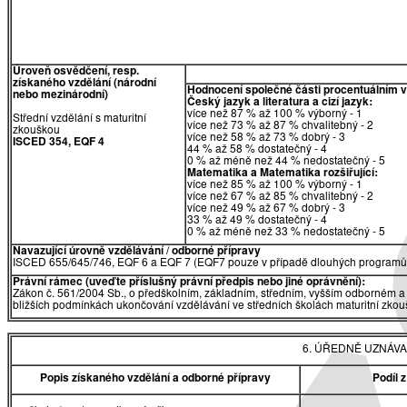
Úroveň osvědčení, resp.
získaného vzdělání (národní
Hodnocení společné části procentuálním 
nebo mezinárodní)
Český jazyk a literatura a cizí jazyk:
více než 87 % až 100 % výborný - 1
Střední vzdělání s maturitní
více než 73 % až 87 % chvalitebný - 2
zkouškou
více než 58 % až 73 % dobrý - 3
ISCED 354, EQF 4
44 % až 58 % dostatečný - 4
0 % až méně než 44 % nedostatečný - 5
Matematika
a
Matematika rozšiřující:
více než 85 % až 100 % výborný - 1
více než 67 % až 85 % chvalitebný - 2
více než 49 % až 67 % dobrý - 3
33 % až 49 % dostatečný - 4
0 % až méně než 33 % nedostatečný - 5
Navazující úrovně vzdělávání / odborné přípravy
ISCED 655/645/746, EQF 6 a EQF 7 (EQF7 pouze v případě dlouhých programů 
Právní rámec (uveďte příslušný právní předpis nebo jiné oprávnění):
Zákon č. 561/2004 Sb., o předškolním, základním, středním, vyšším odborném a 
bližších podmínkách ukončování vzdělávání ve středních školách maturitní zkouš
6. ÚŘEDNĚ UZNÁVA
Popis získaného vzdělání a odborné přípravy
Podíl 