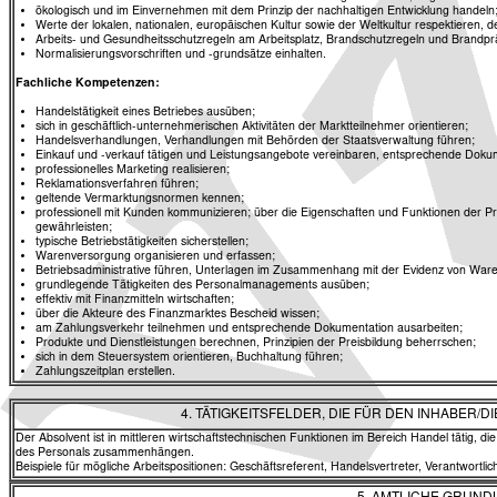
ökologisch und im Einvernehmen mit dem Prinzip der nachhaltigen Entwicklung handeln
Werte der lokalen, nationalen, europäischen Kultur sowie der Weltkultur respektieren,
Arbeits- und Gesundheitsschutzregeln am Arbeitsplatz, Brandschutzregeln und Brandprä
Normalisierungsvorschriften und -grundsätze einhalten.
Fachliche Kompetenzen:
Handelstätigkeit eines Betriebes ausüben;
sich in geschäftlich-unternehmerischen Aktivitäten der Marktteilnehmer orientieren;
Handelsverhandlungen, Verhandlungen mit Behörden der Staatsverwaltung führen;
Einkauf und -verkauf tätigen und Leistungsangebote vereinbaren, entsprechende Dokume
professionelles Marketing realisieren;
Reklamationsverfahren führen;
geltende Vermarktungsnormen kennen;
professionell mit Kunden kommunizieren; über die Eigenschaften und Funktionen der P
gewährleisten;
typische Betriebstätigkeiten sicherstellen;
Warenversorgung organisieren und erfassen;
Betriebsadministrative führen, Unterlagen im Zusammenhang mit der Evidenz von Waren,
grundlegende Tätigkeiten des Personalmanagements ausüben;
effektiv mit Finanzmitteln wirtschaften;
über die Akteure des Finanzmarktes Bescheid wissen;
am Zahlungsverkehr teilnehmen und entsprechende Dokumentation ausarbeiten;
Produkte und Dienstleistungen berechnen, Prinzipien der Preisbildung beherrschen;
sich in dem Steuersystem orientieren, Buchhaltung führen;
Zahlungszeitplan erstellen.
4. TÄTIGKEITSFELDER, DIE FÜR DEN INHABER
Der Absolvent ist in mittleren wirtschaftstechnischen Funktionen im Bereich Handel tätig, d
des Personals zusammenhängen.
Beispiele für mögliche Arbeitspositionen: Geschäftsreferent, Handelsvertreter, Verantwortli