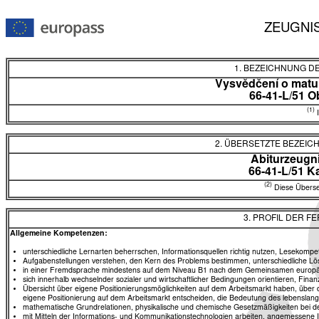
ZEUGNI
1. BEZEICHNUNG D
Vysvědčení o matur
66-41-L/51 
(1)
I
2. ÜBERSETZTE BEZEI
Abiturzeugn
66-41-L/51 
(2)
Diese Überset
3. PROFIL DER F
Allgemeine Kompetenzen:
unterschiedliche Lernarten beherrschen, Informationsquellen richtig nutzen, Lesekompe
Aufgabenstellungen verstehen, den Kern des Problems bestimmen, unterschiedliche Lö
in einer Fremdsprache mindestens auf dem Niveau B1 nach dem Gemeinsamen europä
sich innerhalb wechselnder sozialer und wirtschaftlicher Bedingungen orientieren, Fina
Übersicht über eigene Positionierungsmöglichkeiten auf dem Arbeitsmarkt haben, über 
eigene Positionierung auf dem Arbeitsmarkt entscheiden, die Bedeutung des lebenslan
mathematische Grundrelationen, physikalische und chemische Gesetzmäßigkeiten bei 
mit Mitteln der Informations- und Kommunikationstechnologien arbeiten, angemessene In