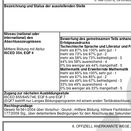
5. AMTLICHE GRUN
Bezeichnung und Status der ausstellenden Stelle
Niveau (national oder
international) des
Bewertung des gemeinsamen Teils anhand
Abschlusszeugnisses
Erfolgsausdrucks
Tschechische Sprache und Literatur und
Mittlere Bildung mit Abitur
mehr als 87% bis 100% sehr gut - 1
ISCED 354, EQF 4
mehr als 73% bis 87% gut - 2
mehr als 58% bis 73% befriedigend - 3
44% bis 58% ausreichend - 4
0% bis weniger als 44% mangelhaft - 5
Mathematik
und
Erweiternde Mathematik
mehr als 85% bis 100% sehr gut - 1
mehr als 67% bis 85% gut - 2
mehr als 49% bis 67% befriedigend - 3
33% bis 49% ausreichend - 4
0% bis weniger als 33% mangelhaft - 5
Zugang zur nächsten Ausbildungsstufe
ISCED 655/645/746, EQF 6 und EQF 7
(EQF7 betrifft nur Langes Bildungsprogramm mit einem ersten Tertiärabschluss)
Rechtsgrundlage
Gesetz Nr.561/2004 über Vorschul-, Grund-, mittlere Bildung, höhere Fachbildun
177/2009 Slg., über detailliertere Bedingungen für den Abschluss der Sekundars
6. OFFIZIELL ANERKANNTE WEG