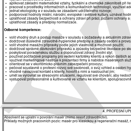
aplikovat základní matematické vztahy, fyzikální a chemické zákonitosti při 
pracovat s prostředky informačních a komunikačních technologií, využívat ade
jednat ekologicky a v souladu se zásadami udržitelného rozvoje;
podporovat hodnoty místní, národní, evropské i světové kultury, uznávat hodn
uplatňovat zásady bezpečnosti a ochrany zdraví při práci, požární ochrany a
uplatňovat zásady a předpisy normalizace.
Odborné kompetence:
volit vhodný druh a postup masáže v souladu s požadavky a aktuálním zdrav
dodržovat důsledně zdravotně-hygienické předpisy a zásady osobní a provo
volit vhodné masážní přípravky podle jejich vlastností a možností použití;
dodržovat správné dávkování přípravků a způsoby bezpečné likvidace po skon
poskytovat poradenskou službu a doporučovat zdravý životní styl;
používat počítačové programy pro vedení kartotéky klientů a výkon dalších adm
využívat marketingové nástroje k prezentaci firmy a nabídce masérských slu
orientovat se v ekonomicko-právním zabezpečení provozu;
pečovat soustavně o profesní rozvoj své osobnosti, o svůj vzhled a osobní h
vhodně navazovat kontakt s klienty, hovořit s nimi a naslouchat jim;
umět se vyrovnat se stresovými situacemi, regulovat své chování, aby nedoch
vystupovat profesionálně a kultivovaně ve vztahu ke klientům, spolupracov
4. PROFESNÍ U
Absolvent se uplatní v povolání masér (mimo resort zdravotnictví).
Příklady možných pracovních pozic: masér pro klasickou a regenerační masáž, 