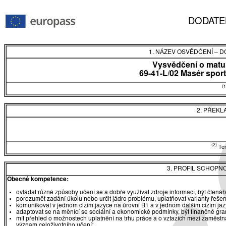
DODATE
1. NÁZEV OSVĚDČENÍ
–
DO
Vysvědčení o matur
69-41-L/02 Masér spor
(1
2. PŘEKL
(2)
Tent
3. PROFIL SCHOPN
Obecné kompetence:
ovládat různé způsoby učení se a dobře využívat zdroje informací, být čtená
porozumět zadání úkolu nebo určit jádro problému, uplatňovat varianty řešen
komunikovat v jednom cizím jazyce na úrovni B1 a v jednom dalším cizím ja
adaptovat se na měnící se sociální a ekonomické podmínky, být finančně gr
mít přehled o možnostech uplatnění na trhu práce a o vztazích mezi zaměst
význam celoživotního učení;