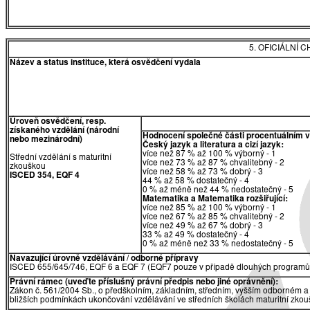
5. OFICIÁLNÍ
Název a status instituce, která osvědčení vydala
Úroveň osvědčení, resp.
získaného vzdělání (národní
Hodnocení společné části procentuálním 
nebo mezinárodní)
Český jazyk a literatura a cizí jazyk:
více než 87 % až 100 % výborný - 1
Střední vzdělání s maturitní
více než 73 % až 87 % chvalitebný - 2
zkouškou
více než 58 % až 73 % dobrý - 3
ISCED 354, EQF 4
44 % až 58 % dostatečný - 4
0 % až méně než 44 % nedostatečný - 5
Matematika a Matematika rozšiřující:
více než 85 % až 100 % výborný - 1
více než 67 % až 85 % chvalitebný - 2
více než 49 % až 67 % dobrý - 3
33 % až 49 % dostatečný - 4
0 % až méně než 33 % nedostatečný - 5
Navazující úrovně vzdělávání / odborné přípravy
ISCED 655/645/746, EQF 6 a EQF 7 (EQF7 pouze v případě dlouhých programů 
Právní rámec (uveďte příslušný právní předpis nebo jiné oprávnění):
Zákon č. 561/2004 Sb., o předškolním, základním, středním, vyšším odborném a 
bližších podmínkách ukončování vzdělávání ve středních školách maturitní zkouš