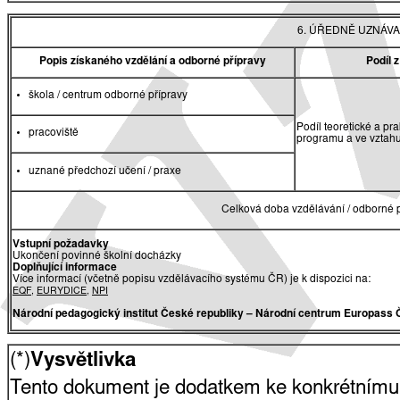
6. ÚŘEDNĚ UZNÁVA
Popis získaného vzdělání a odborné přípravy
Podíl 
škola / centrum odborné přípravy
Podíl teoretické a pr
pracoviště
programu a ve vztah
uznané předchozí učení / praxe
Celková doba vzdělávání / odborné p
Vstupní požadavky
Ukončení povinné školní docházky
Doplňující informace
Více informací (včetně popisu vzdělávacího systému ČR) je k dispozici na:
EQF
,
EURYDICE
,
NPI
Národní pedagogický institut České republiky
– Národní centrum Europass 
(*)
Vysvětlivka
Tento dokument je dodatkem ke konkrétnímu