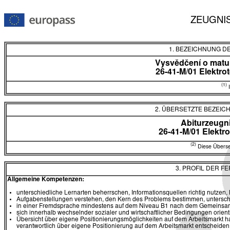
ZEUGNI
1. BEZEICHNUNG D
Vysvědčení o matur
26-41-M/01 Elektro
(1)
I
2. ÜBERSETZTE BEZEI
Abiturzeugn
26-41-M/01 Elektr
(2)
Diese Überset
3. PROFIL DER F
Allgemeine Kompetenzen:
unterschiedliche Lernarten beherrschen, Informationsquellen richtig nutzen
Aufgabenstellungen verstehen, den Kern des Problems bestimmen, untersch
in einer Fremdsprache mindestens auf dem Niveau B1 nach dem Gemeinsa
sich innerhalb wechselnder sozialer und wirtschaftlicher Bedingungen orien
Übersicht über eigene Positionierungsmöglichkeiten auf dem Arbeitsmarkt 
verantwortlich über eigene Positionierung auf dem Arbeitsmarkt entscheide