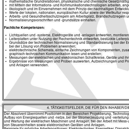
mathematische Grundrelationen, physikalische und chemische Gesetzmäßig
mit Mitteln der Informations- und Kommunikationstechnologien arbeiten, ang
ökologisch und im Einvernehmen mit dem Prinzip der nachhaltigen Entwickl
Werte der lokalen, nationalen, europäischen Kultur sowie der Weltkultur res
Arbeits- und Gesundheitsschutzregeln am Arbeitsplatz, Brandschutzregeln u
Normalisierungsvorschriften und -grundsätze einhalten.
Fachliche Kompetenzen:
Lichtquellen und -systeme, Elektrogeräte und -anlagen entwerfen, montieren 
Leiterplatten unter Nutzung der Rechentechnik entwerfen, bestückte Leiterpl
Grundsätze der technischen Normalisierung und Standardisierung bei der E
bei der Lösung von Problemen anwenden;
elektrotechnische Schemata, einfache Zeichnungen von Komponenten, zusam
graphisch-technischen Kommunikation lesen und erstellen;
Messungen der elektrischen und elektronischen Schaltkreise, Geräte und ihr
Ergebnisse von Messungen und Proben auswerten, Aufzeichnungen und Protok
und Anlagen verwenden.
4. TÄTIGKEITSFELDER, DIE FÜR DEN INHABER
Der Absolvent übernimmt Positionen in den Bereichen Projektierung, Technologie
Aufbau von Energiequellen und -netze, bei der Stromerzeugung und -verteilung,
und Wartung der elektrischen Maschinen und Anlagen, bei der Arbeit mit Mess-
von Steuereinheiten sowie elektronischen Geräten und Anlagen.