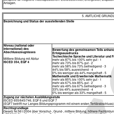
Beispiele für mögliche Arbeitspositionen: Elektrotechniker, Energetiker, Dispatc
Anlagen.
5. AMTLICHE GRUN
Bezeichnung und Status der ausstellenden Stelle
Niveau (national oder
international) des
Bewertung des gemeinsamen Teils anhand
Abschlusszeugnisses
Erfolgsausdrucks
Tschechische Sprache und Literatur und
Mittlere Bildung mit Abitur
mehr als 87% bis 100% sehr gut - 1
ISCED 354, EQF 4
mehr als 73% bis 87% gut - 2
mehr als 58% bis 73% befriedigend - 3
44% bis 58% ausreichend - 4
0% bis weniger als 44% mangelhaft - 5
Mathematik und Erweiternde Mathematik
mehr als 85% bis 100% sehr gut - 1
mehr als 67% bis 85% gut - 2
mehr als 49% bis 67% befriedigend - 3
33% bis 49% ausreichend - 4
0% bis weniger als 33% mangelhaft - 5
Zugang zur nächsten Ausbildungsstufe
ISCED 655/645/746, EQF 6 und EQF 7
(EQF7 betrifft nur Langes Bildungsprogramm mit einem ersten Tertiärabschluss)
Rechtsgrundlage
Gesetz Nr.561/2004 über Vorschul-, Grund-, mittlere Bildung, höhere Fachbildun