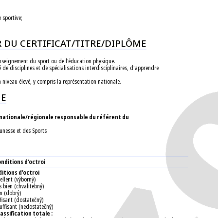
 sportive;
UR DU CERTIFICAT/TITRE/DIPLÔME
'enseignement du sport ou de l'éducation physique.
de disciplines et de spécialisations interdisciplinaires, d'apprendre
n niveau élevé, y compris la représentation nationale.
ME
 nationale/régionale responsable du référent du
eunesse et des Sports
nditions d’octroi
itions d’octroi
ellent (výborný)
s bien (chvalitebný)
en (dobrý)
fisant (dostatečný)
uffisant (nedostatečný)
lassification totale :