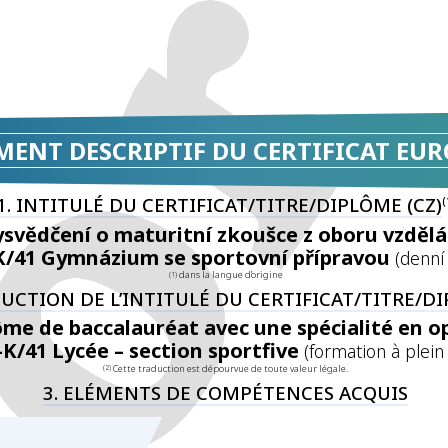
MENT DESCRIPTIF DU CERTIFICAT EU
1. INTITULÉ DU CERTIFICAT/TITRE/DIPLÔME (CZ)
(
ysvědčení o maturitní zkoušce z oboru vzdělá
K/41 Gymnázium se sportovní přípravou
(denní
dans la langue d’origine
(1)
DUCTION DE L’INTITULÉ DU CERTIFICAT/TITRE/D
ôme de baccalauréat avec une spécialité en o
-K/41 Lycée – section sportfive
(​formation à plein
Cette traduction est dépourvue de toute valeur légale.
(2)
3. ELÉMENTS DE COMPÉTENCES ACQUIS