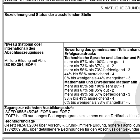
5. AMTLICHE GRUN
Bezeichnung und Status der ausstellenden Stelle
Niveau (national oder
international) des
Bewertung des gemeinsamen Teils anhand
Abschlusszeugnisses
Erfolgsausdrucks
Tschechische Sprache und Literatur und
Mittlere Bildung mit Abitur
mehr als 87% bis 100% sehr gut - 1
ISCED 354, EQF 4
mehr als 73% bis 87% gut - 2
mehr als 58% bis 73% befriedigend - 3
44% bis 58% ausreichend - 4
0% bis weniger als 44% mangelhaft - 5
Mathematik
und
Erweiternde Mathematik
mehr als 85% bis 100% sehr gut - 1
mehr als 67% bis 85% gut - 2
mehr als 49% bis 67% befriedigend - 3
33% bis 49% ausreichend - 4
0% bis weniger als 33% mangelhaft - 5
Zugang zur nächsten Ausbildungsstufe
ISCED 655/645/746, EQF 6 und EQF 7
(EQF7 betrifft nur Langes Bildungsprogramm mit einem ersten Tertiärabschluss)
Rechtsgrundlage
Gesetz Nr.561/2004 über Vorschul-, Grund-, mittlere Bildung, höhere Fachbildun
177/2009 Slg., über detailliertere Bedingungen für den Abschluss der Sekundars