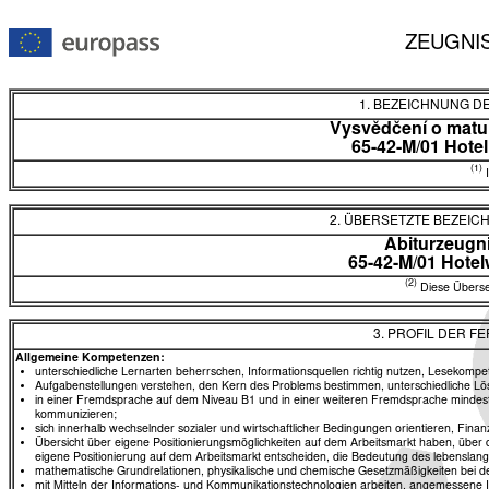
ZEUGNI
1. BEZEICHNUNG D
Vysvědčení o matur
65-42-M/01 Hotel
(1)
I
2. ÜBERSETZTE BEZEI
Abiturzeugn
65-42-M/01 Hote
(2)
Diese Überset
3. PROFIL DER F
Allgemeine Kompetenzen:
unterschiedliche Lernarten beherrschen, Informationsquellen richtig nutzen, Lesekompe
Aufgabenstellungen verstehen, den Kern des Problems bestimmen, unterschiedliche Lö
in einer Fremdsprache auf dem Niveau B1 und in einer weiteren Fremdsprache mind
kommunizieren;
sich innerhalb wechselnder sozialer und wirtschaftlicher Bedingungen orientieren, Fina
Übersicht über eigene Positionierungsmöglichkeiten auf dem Arbeitsmarkt haben, über 
eigene Positionierung auf dem Arbeitsmarkt entscheiden, die Bedeutung des lebenslan
mathematische Grundrelationen, physikalische und chemische Gesetzmäßigkeiten bei 
mit Mitteln der Informations- und Kommunikationstechnologien arbeiten, angemessene In