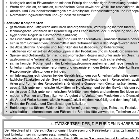
ökologisch und im Einvernehmen mit dem Prinzip der nachhaltigen Entwicklung handeln
Werte der lokalen, nationalen, europäischen Kultur sowie der Weltkultur respektieren,
Arbeits- und Gesundheitsschutzregeln am Arbeitsplatz, Brandschutzregeln und Brandprä
Normalisierungsvorschriften und -grundsätze einhalten.
Fachliche Kompetenzen:
gastronomische Tätigkeiten ausführen und organisieren, Verpflegungsbetrieb führen;
technologische Verfahren der Bearbeitung von Lebensmitteln, der Zubereitung von Speis
hygienische Regeln in Gastronomie einhalten;
die Grundsätze der gesunden Ernährung und der alternativen Ernährungsformen beh
sich in dem Sortiment von Lebensmitteln und Getränken und in den Möglichkeiten ihrer
die Absatztechnik, Systeme und Techniken der Gästebedienung beherrschen;
Tätigkeiten von einzelnen Arbeitsgruppen in der Produktion und im Absatz organisieren 
Speise- und Getränkekarten nach gastronomischen Regeln und unter anderen Gesicht
gastronomische Veranstaltungen organisatorisch und ökonomisch sicherstellen;
sich in fremden Küchen und in der Erlebnisgastronomie auskennen, auf neue Trends in
Unterkunftsdienstleistungen erbringen und organisieren, den Betrieb von Unterkunftsein
Rezeptionsdienstleistungen erbringen;
mit Informationstechnologien bei der Gewährleistungen von Unterkunftsdienstleistungen 
fachliche Tätigkeiten bei der Gewährleistung von Dienstleistungen im Reiseverkehr aus
Arten und Formen des Reiseverkehrs für einzelne Gruppen von Klienten präsentieren;
geschäftlich-unternehmerische Aktivitäten im Hotelwesen und bei der Gewährleistung v
sich in geschäftlich-unternehmerischen Aktivitäten von Hotels und anderen Betrieben u
moderne Formen und Techniken von Angebot und Verkauf von Produkten und Dienstle
die Art und Weise kennen, wie die Haupttätigkeit mit dem kurzfristig und dem langfrist
Preise der Produkte und Dienstleistungen kalkulieren;
Betriebsagenda führen, Evidenz über die Vermögensbewegungen, Rohstoffe, Produkte 
wirtschaftliche Informationen zum Führen der Betriebsstäte verwenden, Techniken zur
4. TÄTIGKEITSFELDER, DIE FÜR DEN INHABER
Der Absolvent ist im Bereich Gastronomie, Hotelwesen und Reiseverkehr tätig. Es handelt s
und Unterkunftseinrichtungen zusammenhängen.
Beispiele für mögliche Arbeitspositionen: Beschäftigter im Gastgewerbe und Hotelbetrieb, 