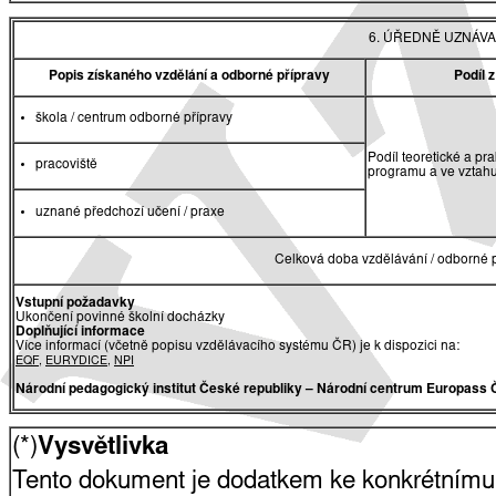
6. ÚŘEDNĚ UZNÁVA
Popis získaného vzdělání a odborné přípravy
Podíl 
škola / centrum odborné přípravy
Podíl teoretické a pr
pracoviště
programu a ve vztah
uznané předchozí učení / praxe
Celková doba vzdělávání / odborné p
Vstupní požadavky
Ukončení povinné školní docházky
Doplňující informace
Více informací (včetně popisu vzdělávacího systému ČR) je k dispozici na:
EQF
,
EURYDICE
,
NPI
Národní pedagogický institut České republiky
– Národní centrum Europass 
(*)
Vysvětlivka
Tento dokument je dodatkem ke konkrétnímu