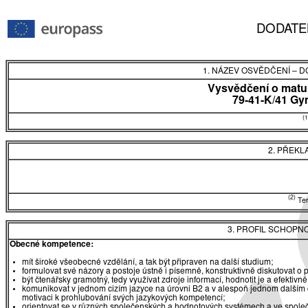
DODATE
1. NÁZEV OSVĚDČENÍ
–
DO
Vysvědčení o matur
79-41-K/41 G
(1
2. PŘEKL
(2)
Tent
3. PROFIL SCHOPN
Obecné kompetence:
mít široké všeobecné vzdělání, a tak být připraven na další studium;
formulovat své názory a postoje ústně i písemně, konstruktivně diskutovat o
být čtenářsky gramotný, tedy využívat zdroje informací, hodnotit je a efektiv
komunikovat v jednom cizím jazyce na úrovni B2 a v alespoň jednom dalším 
motivaci k prohlubování svých jazykových kompetencí;
orientovat se v různých společenských a hodnotových systémech a ve spole