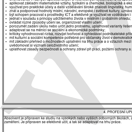
aplikovat základní matematické vztahy, fyzikální a chemické, biologické a ekol
využívat pro praktické účely a další vzdělávání široké znalosti lingvistiky, h
znát a podporovat hodnoty místní, národní, evropské i světové kultury, uznáv
být schopen pracovat s prostředky ICT a efektivně je využívat ve vzdělávání i
jednat v souladu s principy udržitelného života v místním i globálním ohledu;
ovládat různé způsoby učení se, organizovat vlastní učení;
porozumět zadání úkolu nebo určit jádro problému, uplatňovat varianty řešen
adaptovat se na měnící se sociální a ekonomické podmínky;
kriticky vyhodnocovat rizika, rozvíjet tvořivost a vyhledávat podnikatelské příle
mít kulturní a sociální kompetence potřebné pro občanský život v demokratic
mít základní přehled o možnostech uplatnění na trhu práce a o vztazích me
uvědomovat si význam celoživotního učení;
uplatňovat zásady bezpečnosti a ochrany zdraví při práci, požární ochrany a
4. PROFESNÍ U
Absolvent je připraven ke studiu na vysokých nebo vyšších odborných školách
zaměření. Je připraven se efektivně učit, a tak se adaptovat na trhu práce.