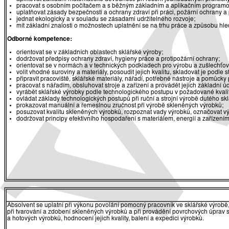
pracovat s osobním počítačem a s běžným základním a aplikačním program
uplatňovat zásady bezpečnosti a ochrany zdraví při práci, požární ochrany a
jednat ekologicky a v souladu se zásadami udržitelného rozvoje;
mít základní znalosti o možnostech uplatnění se na trhu práce a způsobu hl
Odborné kompetence:
orientovat se v základních oblastech sklářské výroby;
dodržovat předpisy ochrany zdraví, hygieny práce a protipožární ochrany;
orientovat se v normách a v technických podkladech pro výrobu a zušlechťo
volit vhodné suroviny a materiály, posoudit jejich kvalitu, skladovat je podle
připravit pracoviště, sklářské materiály, nářadí, potřebné nástroje a pomůck
pracovat s nářadím, obsluhovat stroje a zařízení a provádět jejich základní ú
vyrábět sklářské výrobky podle technologického postupu v požadované kval
ovládat základy technologických postupů při ruční a strojní výrobě dutého sk
prokazovat manuální a řemeslnou zručnost při výrobě skleněných výrobků;
posuzovat kvalitu skleněných výrobků, rozpoznat vady výrobků, označovat výro
dodržovat principy efektivního hospodaření s materiálem, energií a zařízením
Absolvent se uplatní při výkonu povolání pomocný pracovník ve sklářské výrobě, 
při tvarování a zdobení skleněných výrobků a při provádění povrchových úprav s 
a hotových výrobků, hodnocení jejich kvality, balení a expedici výrobků.