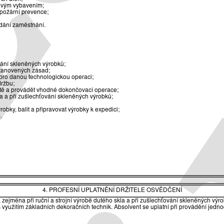
ovým vybavením;
 požární prevence;
edání zaměstnání.
vání skleněných výrobků;
 stanovených zásad;
y pro danou technologickou operaci;
držbu;
itě a provádět vhodné dokončovací operace;
la a při zušlechťování skleněných výrobků;
bky, balit a připravovat výrobky k expedici;
.
4. PROFESNÍ UPLATNĚNÍ DRŽITELE OSVĚDČENÍ
zejména při ruční a strojní výrobě dutého skla a při zušlechťování skleněných výr
využitím základních dekoračních technik. Absolvent se uplatní při provádění jednod