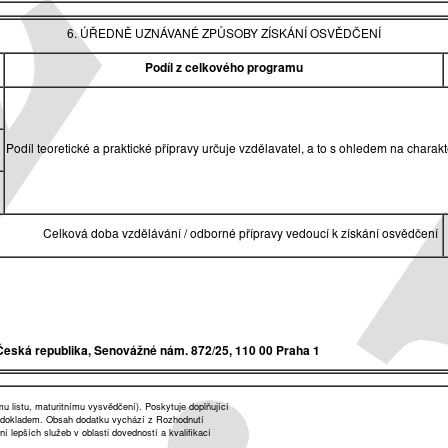
6. ÚŘEDNĚ UZNÁVANÉ ZPŮSOBY ZÍSKÁNÍ OSVĚDČENÍ
Podíl z celkového programu
Podíl teoretické a praktické přípravy určuje vzdělavatel, a to s ohledem na char
Celková doba vzdělávání / odborné přípravy vedoucí k získání osvědčení
Česká republika,
Senovážné nám. 872/25, 110 00 Praha 1
listu, maturitnímu vysvědčení). Poskytuje doplňující
 dokladem. Obsah dodatku vychází z Rozhodnutí
lepších služeb v oblasti dovedností a kvalifikací