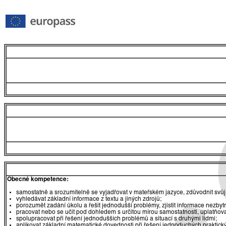
Obecné kompetence:
samostatně a srozumitelně se vyjadřovat v mateřském jazyce, zdůvodnit svůj
vyhledávat základní informace z textu a jiných zdrojů;
porozumět zadání úkolu a řešit jednodušší problémy, zjistit informace nezbytn
pracovat nebo se učit pod dohledem s určitou mírou samostatnosti, uplatňova
spolupracovat při řešení jednodušších problémů a situací s druhými lidmi;
aplikovat základní matematické dovednosti při řešení jednoduchých praktick