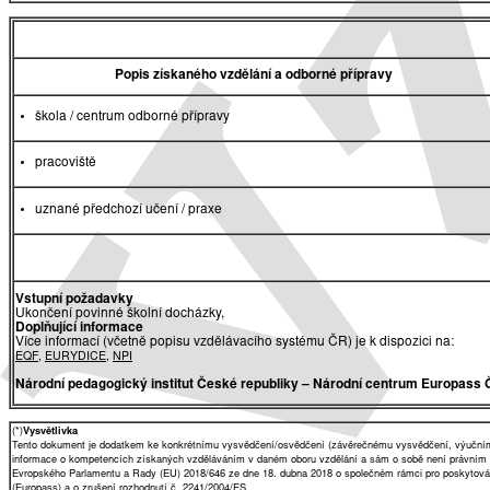
Popis získaného vzdělání a odborné přípravy
škola / centrum odborné přípravy
pracoviště
uznané předchozí učení / praxe
Vstupní požadavky
Ukončení povinné školní docházky,
Doplňující informace
Více informací (včetně popisu vzdělávacího systému ČR) je k dispozici na:
EQF
,
EURYDICE
,
NPI
Národní pedagogický institut České republiky
– Národní centrum Europass 
(*)
Vysvětlivka
Tento dokument je dodatkem ke konkrétnímu vysvědčení/osvědčení (závěrečnému vysvědčení, výučnímu 
informace o kompetencích získaných vzděláváním v daném oboru vzdělání a sám o sobě není právním
Evropského Parlamentu a Rady (EU) 2018/646 ze dne 18. dubna 2018 o společném rámci pro poskytování 
(Europass) a o zrušení rozhodnutí č. 2241/2004/ES.