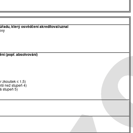
úřadu, který osvědčení akreditoval/uznal
ovy
ění (popř. absolvování)
 zkoušek ≤ 1,5)
rší než stupeň 4)
á stupeň 5)