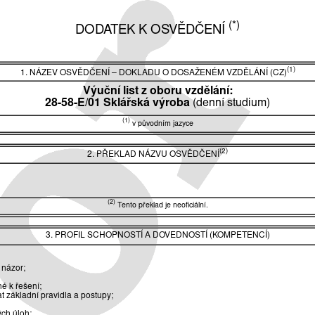
(*)
DODATEK K OSVĚDČENÍ
(1)
1. NÁZEV OSVĚDČENÍ
–
DOKLADU O DOSAŽENÉM VZDĚLÁNÍ (CZ)
Výuční list z oboru vzdělání:
28-58-E/01 Sklářská výroba
(denní studium)
(1)
v původním jazyce
(2)
2. PŘEKLAD NÁZVU OSVĚDČENÍ
(2)
Tento překlad je neoficiální.
3. PROFIL SCHOPNOSTÍ A DOVEDNOSTÍ (KOMPETENCÍ)
 názor;
é k řešení;
t základní pravidla a postupy;
ých úloh;