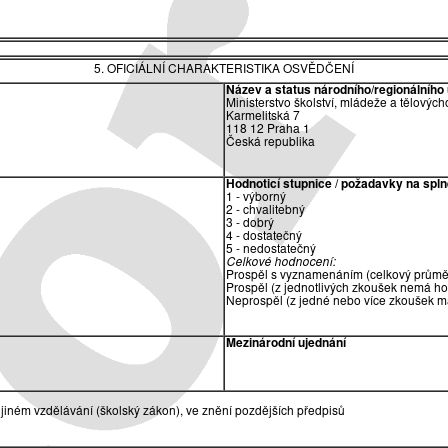
5. OFICIÁLNÍ CHARAKTERISTIKA OSVĚDČENÍ
Název a status národního/regionálního 
Ministerstvo školství, mládeže a tělových
Karmelitská 7
118 12 Praha 1
Česká republika
Hodnoticí stupnice / požadavky na spln
1 - výborný
2 - chvalitebný
3 - dobrý
4 - dostatečný
5 - nedostatečný
Celkové hodnocení:
Prospěl s vyznamenáním (celkový průměr
Prospěl (z jednotlivých zkoušek nemá ho
Neprospěl (z jedné nebo více zkoušek m
Mezinárodní ujednání
jiném vzdělávání (školský zákon), ve znění pozdějších předpisů