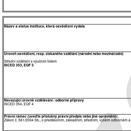
Název a status instituce, která osvědčení vydala
Úroveň osvědčení, resp. získaného vzdělání (národní nebo mezinárodní)
Střední vzdělání s výučním listem
ISCED 353, EQF 3
Navazující úrovně vzdělávání / odborné přípravy
ISCED 354, EQF 4
Právní rámec (uveďte příslušný právní předpis nebo jiné oprávnění):
Zákon č. 561/2004 Sb., o předškolním, základním, středním, vyšším odborném a 