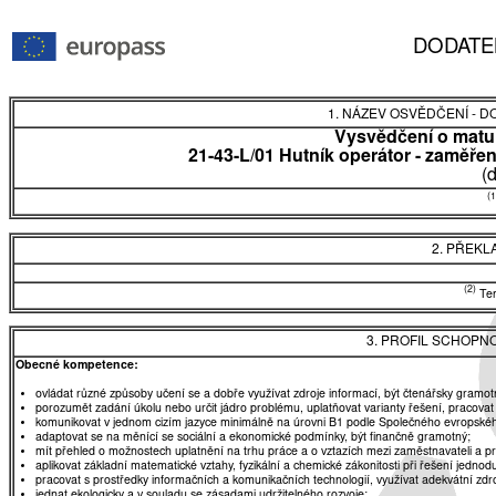
DODATE
1. NÁZEV OSVĚDČENÍ - 
Vysvědčení o matur
21-43-L/01 Hutník operátor - zaměřen
(
(1
2. PŘEKL
(2)
Tent
3. PROFIL SCHOPN
Obecné kompetence:
ovládat různé způsoby učení se a dobře využívat zdroje informací, být čtenářsky gramot
porozumět zadání úkolu nebo určit jádro problému, uplatňovat varianty řešení, pracovat
komunikovat v jednom cizím jazyce minimálně na úrovni B1 podle Společného evropskéh
adaptovat se na měnící se sociální a ekonomické podmínky, být finančně gramotný;
mít přehled o možnostech uplatnění na trhu práce a o vztazích mezi zaměstnavateli a 
aplikovat základní matematické vztahy, fyzikální a chemické zákonitosti při řešení jednod
pracovat s prostředky informačních a komunikačních technologií, využívat adekvátní zdro
jednat ekologicky a v souladu se zásadami udržitelného rozvoje;