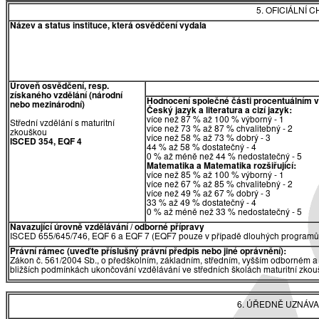
5. OFICIÁLNÍ
Název a status instituce, která osvědčení vydala
Úroveň osvědčení, resp.
získaného vzdělání (národní
Hodnocení společné části procentuálním 
nebo mezinárodní)
Český jazyk a literatura a cizí jazyk:
více než 87 % až 100 % výborný - 1
Střední vzdělání s maturitní
více než 73 % až 87 % chvalitebný - 2
zkouškou
více než 58 % až 73 % dobrý - 3
ISCED 354, EQF 4
44 % až 58 % dostatečný - 4
0 % až méně než 44 % nedostatečný - 5
Matematika
a
Matematika rozšiřující:
více než 85 % až 100 % výborný - 1
více než 67 % až 85 % chvalitebný - 2
více než 49 % až 67 % dobrý - 3
33 % až 49 % dostatečný - 4
0 % až méně než 33 % nedostatečný - 5
Navazující úrovně vzdělávání / odborné přípravy
ISCED 655/645/746, EQF 6 a EQF 7 (EQF7 pouze v případě dlouhých programů 
Právní rámec (uveďte příslušný právní předpis nebo jiné oprávnění):
Zákon č. 561/2004 Sb., o předškolním, základním, středním, vyšším odborném a 
bližších podmínkách ukončování vzdělávání ve středních školách maturitní zkouš
6. ÚŘEDNĚ UZNÁVA