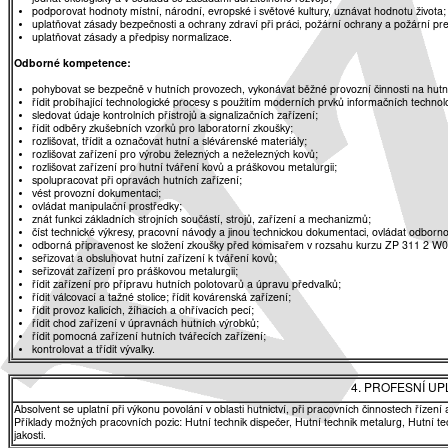
podporovat hodnoty místní, národní, evropské i světové kultury, uznávat hodnotu života;
uplatňovat zásady bezpečnosti a ochrany zdraví při práci, požární ochrany a požární pr
uplatňovat zásady a předpisy normalizace.
Odborné kompetence:
pohybovat se bezpečně v hutních provozech, vykonávat běžné provozní činnosti na hutní
řídit probíhající technologické procesy s použitím moderních prvků informačních technolo
sledovat údaje kontrolních přístrojů a signalizačních zařízení;
řídit odběry zkušebních vzorků pro laboratorní zkoušky;
rozlišovat, třídit a označovat hutní a slévárenské materiály;
rozlišovat zařízení pro výrobu železných a neželezných kovů;
rozlišovat zařízení pro hutní tváření kovů a práškovou metalurgii;
spolupracovat při opravách hutních zařízení;
vést provozní dokumentaci;
ovládat manipulační prostředky;
znát funkci základních strojních součástí, strojů, zařízení a mechanizmů;
číst technické výkresy, pracovní návody a jinou technickou dokumentaci, ovládat odborno
odborná připravenost ke složení zkoušky před komisařem v rozsahu kurzu ZP 311 2 W
seřizovat a obsluhovat hutní zařízení k tváření kovů;
seřizovat zařízení pro práškovou metalurgii;
řídit zařízení pro přípravu hutních polotovarů a úpravu předvalků;
řídit válcovací a tažné stolice; řídit kovárenská zařízení;
řídit provoz kalicích, žíhacích a ohřívacích pecí;
řídit chod zařízení v úpravnách hutních výrobků;
řídit pomocná zařízení hutních tvářecích zařízení;
kontrolovat a třídit vývalky.
4. PROFESNÍ U
Absolvent se uplatní při výkonu povolání v oblasti hutnictví, při pracovních činnostech řízen
Příklady možných pracovních pozic: Hutní technik dispečer, Hutní technik metalurg, Hutní tec
jakosti.