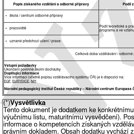
Popis získaného vzdělání a odborné přípravy
Podíl 
škola / centrum odborné přípravy
Podíl teoretické a pr
pracoviště
programu a ve vztah
uznané předchozí učení / praxe
Celková doba vzdělávání / odborné 
Vstupní požadavky
Ukončení povinné školní docházky
Doplňující informace
Více informací (včetně popisu vzdělávacího systému ČR) je k dispozici na:
EQF
,
EURYDICE
,
NPI
Národní pedagogický institut České republiky
– Národní centrum Europass 
(*)
Vysvětlivka
Tento dokument je dodatkem ke konkrétnímu
výučnímu listu, maturitnímu vysvědčení). Pos
informace o kompetencích získaných vzdělá
právním dokladem. Obsah dodatku vychází z