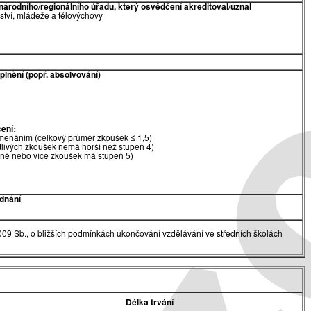
národního/regionálního úřadu, který osvědčení akreditoval/uznal
lství, mládeže a tělovýchovy
lnění (popř. absolvování)
ení:
menáním (celkový průměr zkoušek ≤ 1,5)
tlivých zkoušek nemá horší než stupeň 4)
dné nebo více zkoušek má stupeň 5)
dnání
009 Sb., o bližších podmínkách ukončování vzdělávání ve středních školách
Délka trvání