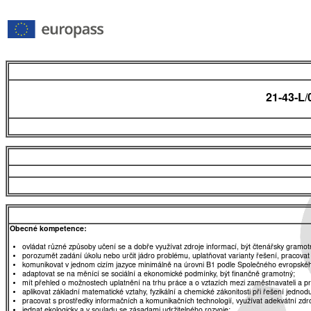
21-43-L/
Obecné kompetence:
ovládat různé způsoby učení se a dobře využívat zdroje informací, být čtenářsky gramot
porozumět zadání úkolu nebo určit jádro problému, uplatňovat varianty řešení, pracovat
komunikovat v jednom cizím jazyce minimálně na úrovni B1 podle Společného evropskéh
adaptovat se na měnící se sociální a ekonomické podmínky, být finančně gramotný;
mít přehled o možnostech uplatnění na trhu práce a o vztazích mezi zaměstnavateli a 
aplikovat základní matematické vztahy, fyzikální a chemické zákonitosti při řešení jednod
pracovat s prostředky informačních a komunikačních technologií, využívat adekvátní zdro
jednat ekologicky a v souladu se zásadami udržitelného rozvoje;