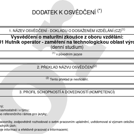
(*)
DODATEK K OSVĚDČENÍ
(1)
1. NÁZEV OSVĚDČENÍ - DOKLADU O DOSAŽENÉM VZDĚLÁNÍ (CZ)
Vysvědčení o maturitní zkoušce z oboru vzdělání:
01 Hutník operátor - zaměření na technologickou oblast vý
(denní studium)
(1)
v původním jazyce
(2)
2. PŘEKLAD NÁZVU OSVĚDČENÍ
(2)
Tento překlad je neoficiální.
3. PROFIL SCHOPNOSTÍ A DOVEDNOSTÍ (KOMPETENCÍ)
ný;
 samostatně i v týmu;
o referenčního rámce pro jazyky;
pracovníky, zodpovědně rozhodovat o svém pracovním uplatnění, uvědomovat si význam celoživo
uchých úloh;
je informací a efektivně pracovat s informacemi;