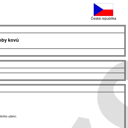
Česká republika
roby kovů
tního učení;