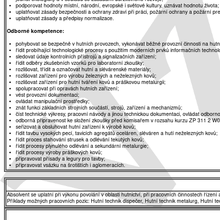
podporovat hodnoty místní, národní, evropské i světové kultury, uznávat hodnotu života;
uplatňovat zásady bezpečnosti a ochrany zdraví při práci, požární ochrany a požární pr
uplatňovat zásady a předpisy normalizace.
Odborné kompetence:
pohybovat se bezpečně v hutních provozech, vykonávat běžné provozní činnosti na hutní
řídit probíhající technologické procesy s použitím moderních prvků informačních technolo
sledovat údaje kontrolních přístrojů a signalizačních zařízení;
řídit odběry zkušebních vzorků pro laboratorní zkoušky;
rozlišovat, třídit a označovat hutní a slévárenské materiály;
rozlišovat zařízení pro výrobu železných a neželezných kovů;
rozlišovat zařízení pro hutní tváření kovů a práškovou metalurgii;
spolupracovat při opravách hutních zařízení;
vést provozní dokumentaci;
ovládat manipulační prostředky;
znát funkci základních strojních součástí, strojů, zařízení a mechanizmů;
číst technické výkresy, pracovní návody a jinou technickou dokumentaci, ovládat odborno
odborná připravenost ke složení zkoušky před komisařem v rozsahu kurzu ZP 311 2 W
seřizovat a obsluhovat hutní zařízení k výrobě kovů;
řídit tavbu vysokých pecí, tavicích agregátů oceláren, sléváren a hutí neželezných kovů;
řídit proces stahování strusek a odlévání tekutých kovů;
řídit procesy plynulého odlévání a sekundární metalurgie;
řídit procesy výroby práškových kovů;
připravovat přísady a legury pro tavby;
připravovat vsázku na šrotištích i aglomeracích.
Absolvent se uplatní při výkonu povolání v oblasti hutnictví, při pracovních činnostech řízen
Příklady možných pracovních pozic: Hutní technik dispečer, Hutní technik metalurg, Hutní tech