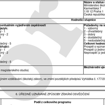
Název a status 
Ministerstvo ško
Karmelitská 7
118 12 Praha 1
Česká republika
Hodnoticí stupnice
ocentuálním vyjádřením úspěšnosti
Požadavky na sp
 jazyk:
1 - výborný
ý - 1
2 - chvalitebný
bný - 2
3 - dobrý
3
4 - dostatečný
5 - nedostatečný
tečný - 5
Celkové hodnoc
iřující:
Prospěl s vyzna
ý - 1
Prospěl (z jedno
bný - 2
Neprospěl (z je
3
tečný - 5
Mezinárodní uje
magisterského studia)
jiném vzdělávání (školský zákon), ve znění pozdějších předpisů Vyhláška č. 177/2
6. ÚŘEDNĚ UZNÁVANÉ ZPŮSOBY ZÍSKÁNÍ OSVĚDČENÍ
Podíl z celkového programu