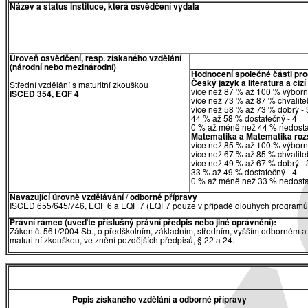
Název a status instituce, která osvědčení vydala
Úroveň osvědčení, resp. získaného vzdělání
(národní nebo mezinárodní)
Hodnocení společné části pr
Český jazyk a literatura a cizí
Střední vzdělání s maturitní zkouškou
více než 87 % až 100 % výborn
ISCED 354, EQF 4
více než 73 % až 87 % chvalite
více než 58 % až 73 % dobrý - 
44 % až 58 % dostatečný - 4
0 % až méně než 44 % nedosta
Matematika
a
Matematika rozš
více než 85 % až 100 % výborn
více než 67 % až 85 % chvalite
více než 49 % až 67 % dobrý - 
33 % až 49 % dostatečný - 4
0 % až méně než 33 % nedosta
Navazující úrovně vzdělávání / odborné přípravy
ISCED 655/645/746, EQF 6 a EQF 7 (EQF7 pouze v případě dlouhých programů 
Právní rámec (uveďte příslušný právní předpis nebo jiné oprávnění):
Zákon č. 561/2004 Sb., o předškolním, základním, středním, vyšším odborném a 
maturitní zkouškou, ve znění pozdějších předpisů, § 22 a 24.
Popis získaného vzdělání a odborné přípravy