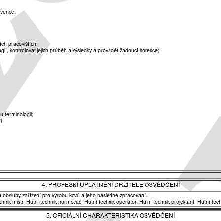
evence;
ch pracovištích;
gií, kontrolovat jejich průběh a výsledky a provádět žádoucí korekce;
u terminologii;
01
4. PROFESNÍ UPLATNĚNÍ DRŽITELE OSVĚDČENÍ
í a obsluhy zařízení pro výrobu kovů a jeho následné zpracování.
nik mistr, Hutní technik normovač, Hutní technik operátor, Hutní technik projektant, Hutní techn
5. OFICIÁLNÍ CHARAKTERISTIKA OSVĚDČENÍ