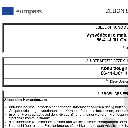
ZEUGNI
1. BEZEICHNUNG D
Vysvědčení o matur
66-41-L/01 O
(1)
I
2. ÜBERSETZTE BEZEI
Abiturzeugn
66-41-L/01
(2)
Diese Überset
3. PROFIL DER F
Allgemeine Kompetenzen:
unterschiedliche Lernarten beherrschen, Informationsquellen richtig nutzen
Aufgabenstellungen verstehen, den Kern des Problems bestimmen, untersch
in einer Fremdsprache auf dem Niveau B1 und in einer weiteren Fremdsp
Sprachen kommunizieren;
sich innerhalb wechselnder sozialer und wirtschaftlicher Bedingungen orien
Übersicht über eigene Positionierungsmöglichkeiten auf dem Arbeitsmarkt 