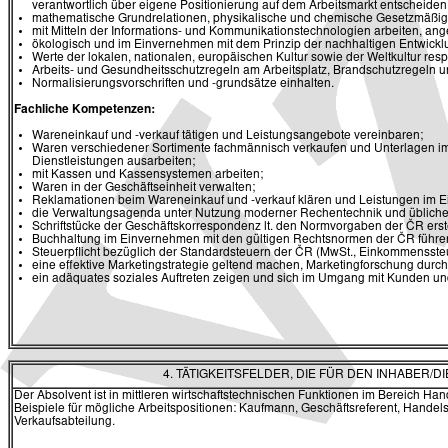
verantwortlich über eigene Positionierung auf dem Arbeitsmarkt entscheide
mathematische Grundrelationen, physikalische und chemische Gesetzmäßig
mit Mitteln der Informations- und Kommunikationstechnologien arbeiten, ang
ökologisch und im Einvernehmen mit dem Prinzip der nachhaltigen Entwickl
Werte der lokalen, nationalen, europäischen Kultur sowie der Weltkultur res
Arbeits- und Gesundheitsschutzregeln am Arbeitsplatz, Brandschutzregeln u
Normalisierungsvorschriften und -grundsätze einhalten.
Fachliche Kompetenzen:
Wareneinkauf und -verkauf tätigen und Leistungsangebote vereinbaren;
Waren verschiedener Sortimente fachmännisch verkaufen und Unterlagen 
Dienstleistungen ausarbeiten;
mit Kassen und Kassensystemen arbeiten;
Waren in der Geschäftseinheit verwalten;
Reklamationen beim Wareneinkauf und -verkauf klären und Leistungen im Ein
die Verwaltungsagenda unter Nutzung moderner Rechentechnik und üblicher 
Schriftstücke der Geschäftskorrespondenz lt. den Normvorgaben der ČR erst
Buchhaltung im Einvernehmen mit den gültigen Rechtsnormen der ČR führe
Steuerpflicht bezüglich der Standardsteuern der ČR (MwSt., Einkommenssteu
eine effektive Marketingstrategie geltend machen, Marketingforschung durch
ein adäquates soziales Auftreten zeigen und sich im Umgang mit Kunden und
4. TÄTIGKEITSFELDER, DIE FÜR DEN INHABER
Der Absolvent ist in mittleren wirtschaftstechnischen Funktionen im Bereich H
Beispiele für mögliche Arbeitspositionen: Kaufmann, Geschäftsreferent, Handelsv
Verkaufsabteilung.