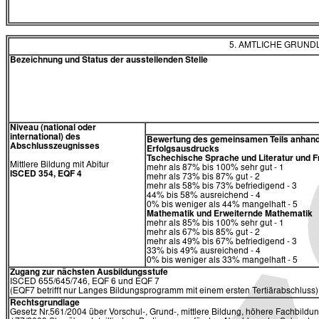
5. AMTLICHE GRUN
Bezeichnung und Status der ausstellenden Stelle
Niveau (national oder
international) des
Bewertung des gemeinsamen Teils anhand
Abschlusszeugnisses
Erfolgsausdrucks
Tschechische Sprache und Literatur und
Mittlere Bildung mit Abitur
mehr als 87% bis 100% sehr gut - 1
ISCED 354, EQF 4
mehr als 73% bis 87% gut - 2
mehr als 58% bis 73% befriedigend - 3
44% bis 58% ausreichend - 4
0% bis weniger als 44% mangelhaft - 5
Mathematik und Erweiternde Mathematik
mehr als 85% bis 100% sehr gut - 1
mehr als 67% bis 85% gut - 2
mehr als 49% bis 67% befriedigend - 3
33% bis 49% ausreichend - 4
0% bis weniger als 33% mangelhaft - 5
Zugang zur nächsten Ausbildungsstufe
ISCED 655/645/746, EQF 6 und EQF 7
(EQF7 betrifft nur Langes Bildungsprogramm mit einem ersten Tertiärabschluss)
Rechtsgrundlage
Gesetz Nr.561/2004 über Vorschul-, Grund-, mittlere Bildung, höhere Fachbildun