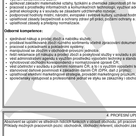
aplikovat základní matematické vztahy, fyzikální a chemické zákonitosti při 
pracovat s prostředky informačních a komunikačních technologií, využívat ade
jednat ekologicky a v souladu se zásadami udržitelného rozvoje;
podporovat hodnoty místní, národní, evropské i světové kultury, uznávat hodn
uplatňovat zásady bezpečnosti a ochrany zdraví při práci, požární ochrany a
uplatňovat zásady a předpisy normalizace.
Odborné kompetence:
sjednávat nákup a prodej zboží a nabídku služeb;
prodávat kvalifikovaně zboží různého sortimentu včetně zpracování dokume
pracovat s pokladnami a pokladními systémy;
manipulovat se zbožím v obchodně-provozní jednotce;
řešit reklamace při nákupu a prodeji zboží a poskytovat služby v souladu s pl
vést administrativní agendu s využitím prostředků výpočetní techniky a stand
vyhotovovat obchodní korespondenci v normalizované úpravě ČR;
vést účetnictví v souladu s právními normami ČR, a to i s využitím výpočetní t
stanovovat daňové povinnosti k základním daním ČR (DPH, daň z příjmů);
uplatňovat efektivní marketingové strategie, provádět marketingový průzkum,
společensky vystupovat a profesionálně jednat ve styku se zákazníky i obcho
4. PROFESNÍ U
Absolvent se uplatní ve středních řídicích funkcích v oblasti obchodu, při prac
Příklady možných pracovních pozic: obchodník, obchodní referent, obchodní zás