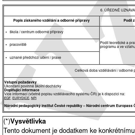
6. ÚŘEDNĚ UZNÁVA
Popis získaného vzdělání a odborné přípravy
Podíl 
škola / centrum odborné přípravy
Podíl teoretické a pr
pracoviště
programu a ve vztah
uznané předchozí učení / praxe
Celková doba vzdělávání / odborné p
Vstupní požadavky
Ukončení povinné školní docházky
Doplňující informace
Více informací (včetně popisu vzdělávacího systému ČR) je k dispozici na:
EQF
,
EURYDICE
,
NPI
Národní pedagogický institut České republiky
– Národní centrum Europass 
(*)
Vysvětlivka
Tento dokument je dodatkem ke konkrétnímu