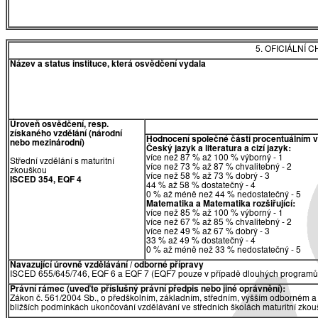
5. OFICIÁLNÍ
Název a status instituce, která osvědčení vydala
Úroveň osvědčení, resp.
získaného vzdělání (národní
Hodnocení společné části procentuálním 
nebo mezinárodní)
Český jazyk a literatura a cizí jazyk:
více než 87 % až 100 % výborný - 1
Střední vzdělání s maturitní
více než 73 % až 87 % chvalitebný - 2
zkouškou
více než 58 % až 73 % dobrý - 3
ISCED 354, EQF 4
44 % až 58 % dostatečný - 4
0 % až méně než 44 % nedostatečný - 5
Matematika a Matematika rozšiřující:
více než 85 % až 100 % výborný - 1
více než 67 % až 85 % chvalitebný - 2
více než 49 % až 67 % dobrý - 3
33 % až 49 % dostatečný - 4
0 % až méně než 33 % nedostatečný - 5
Navazující úrovně vzdělávání / odborné přípravy
ISCED 655/645/746, EQF 6 a EQF 7 (EQF7 pouze v případě dlouhých programů 
Právní rámec (uveďte příslušný právní předpis nebo jiné oprávnění):
Zákon č. 561/2004 Sb., o předškolním, základním, středním, vyšším odborném a 
bližších podmínkách ukončování vzdělávání ve středních školách maturitní zkouš