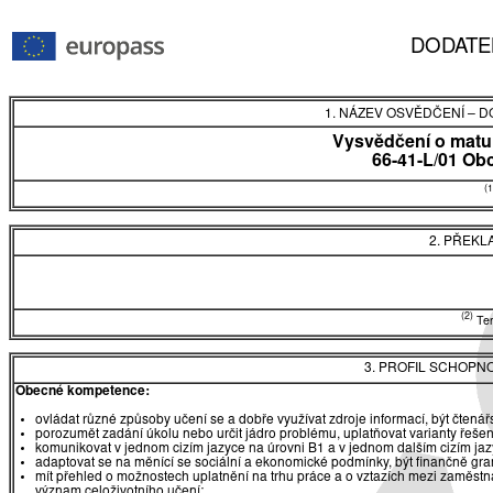
DODATE
1. NÁZEV OSVĚDČENÍ
–
DO
Vysvědčení o matur
66-41-L/01 O
(1
2. PŘEKL
(2)
Tent
3. PROFIL SCHOPN
Obecné kompetence:
ovládat různé způsoby učení se a dobře využívat zdroje informací, být čtená
porozumět zadání úkolu nebo určit jádro problému, uplatňovat varianty řešen
komunikovat v jednom cizím jazyce na úrovni B1 a v jednom dalším cizím ja
adaptovat se na měnící se sociální a ekonomické podmínky, být finančně gr
mít přehled o možnostech uplatnění na trhu práce a o vztazích mezi zaměst
význam celoživotního učení;