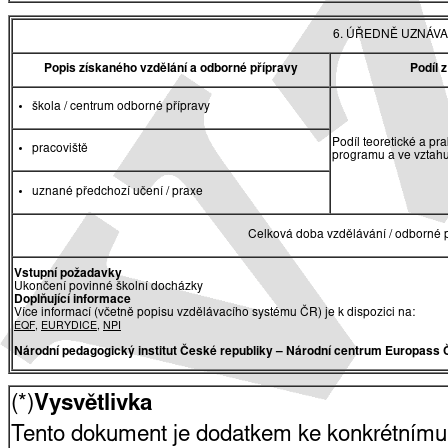
6. ÚŘEDNĚ UZNÁVA
Popis získaného vzdělání a odborné přípravy
Podíl 
škola / centrum odborné přípravy
Podíl teoretické a pr
pracoviště
programu a ve vztah
uznané předchozí učení / praxe
Celková doba vzdělávání / odborné p
Vstupní požadavky
Ukončení povinné školní docházky
Doplňující informace
Více informací (včetně popisu vzdělávacího systému ČR) je k dispozici na:
EQF
,
EURYDICE
,
NPI
Národní pedagogický institut České republiky
– Národní centrum Europass 
(*)
Vysvětlivka
Tento dokument je dodatkem ke konkrétnímu