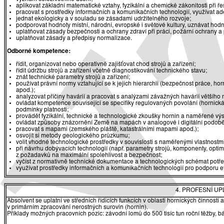
aplikovat základní matematické vztahy, fyzikální a chemické zákonitosti při 
pracovat s prostředky informačních a komunikačních technologií, využívat ade
jednat ekologicky a v souladu se zásadami udržitelného rozvoje;
podporovat hodnoty místní, národní, evropské i světové kultury, uznávat hodn
uplatňovat zásady bezpečnosti a ochrany zdraví při práci, požární ochrany a
uplatňovat zásady a předpisy normalizace.
Odborné kompetence:
řídit, organizovat nebo operativně zajišťovat chod strojů a zařízení;
řídit údržbu strojů a zařízení včetně diagnostikování technického stavu;
znát technické parametry strojů a zařízení;
používat právní normy vztahující se k jejich hierarchii (bezpečnost práce, ho
apod.);
analyzovat příčiny havárií a pracovat s analýzami závažných havárií většího
ovládat kompetence související se specifiky regulovaných povolání (hornická
podmínky platnosti;
provádět fyzikální, technické a technologické zkoušky hornin a naměřené v
ovládat způsoby znázornění Země na mapách v analogové i digitální podobě a 
pracovat s mapami (zemského pláště, katastrálními mapami apod.);
osvojit si metody geologického průzkumu;
volit vhodné technologické prostředky v souvislosti s naměřenými vlastnost
při návrhu dobývacích technologií (např. parametry strojů, komponenty, optim
z požadavků na maximální spolehlivost a bezpečnost;
vyčíst z normativně technické dokumentace a technologických schémat potř
využívat prostředky informačních a komunikačních technologií pro podporu ef
4. PROFESNÍ U
Absolvent se uplatní ve středních řídicích funkcích v oblasti hornických činnost
v primárním zpracování nerostných surovin (hornin).
Příklady možných pracovních pozic: závodní lomů do 500 tisíc tun roční těžby, bá