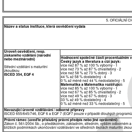
5. OFICIÁLNÍ
Název a status instituce, která osvědčení vydala
Úroveň osvědčení, resp.
získaného vzdělání (národní
Hodnocení společné části procentuálním 
nebo mezinárodní)
Český jazyk a literatura a cizí jazyk:
více než 87 % až 100 % výborný - 1
Střední vzdělání s maturitní
více než 73 % až 87 % chvalitebný - 2
zkouškou
více než 58 % až 73 % dobrý - 3
ISCED 354, EQF 4
44 % až 58 % dostatečný - 4
0 % až méně než 44 % nedostatečný - 5
Matematika a Matematika rozšiřující:
více než 85 % až 100 % výborný - 1
více než 67 % až 85 % chvalitebný - 2
více než 49 % až 67 % dobrý - 3
33 % až 49 % dostatečný - 4
0 % až méně než 33 % nedostatečný - 5
Navazující úrovně vzdělávání / odborné přípravy
ISCED 655/645/746, EQF 6 a EQF 7 (EQF7 pouze v případě dlouhých programů 
Právní rámec (uveďte příslušný právní předpis nebo jiné oprávnění):
Zákon č. 561/2004 Sb., o předškolním, základním, středním, vyšším odborném a 
bližších podmínkách ukončování vzdělávání ve středních školách maturitní zkouš