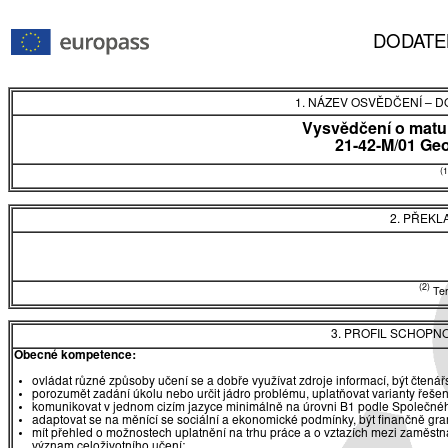
DODATE
1. NÁZEV OSVĚDČENÍ
–
DO
Vysvědčení o matur
21-42-M/01 Ge
(1
2. PŘEKL
(2)
Tent
3. PROFIL SCHOPN
Obecné kompetence:
ovládat různé způsoby učení se a dobře využívat zdroje informací, být čtená
porozumět zadání úkolu nebo určit jádro problému, uplatňovat varianty řešen
komunikovat v jednom cizím jazyce minimálně na úrovni B1 podle Společnéh
adaptovat se na měnící se sociální a ekonomické podmínky, být finančně gr
mít přehled o možnostech uplatnění na trhu práce a o vztazích mezi zaměst
význam celoživotního učení;