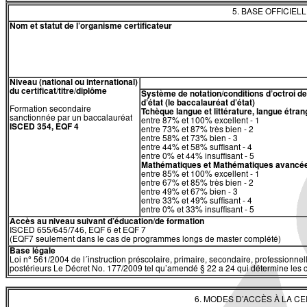
5. BASE OFFICIEL
Nom et statut de l’organisme certificateur
Niveau (national ou international)
du certificat/titre/diplôme
Système de notation/conditions d’octroi 
d’état (le baccalauréat d’état)
Formation secondaire
Tchèque langue et littérature, langue étra
sanctionnée par un baccalauréat
entre 87% et 100% excellent - 1
ISCED 354, EQF 4
entre 73% et 87% très bien - 2
entre 58% et 73% bien - 3
entre 44% et 58% suffisant - 4
entre 0% et 44% insuffisant - 5
Mathématiques
et
Mathématiques avancé
entre 85% et 100% excellent - 1
entre 67% et 85% très bien - 2
entre 49% et 67% bien - 3
entre 33% et 49% suffisant - 4
entre 0% et 33% insuffisant - 5
Accès au niveau suivant d’éducation/de formation
ISCED 655/645/746, EQF 6 et EQF 7
(EQF7 seulement dans le cas de programmes longs de master complété)
Base légale
​​Loi n° 561/2004 de l´instruction préscolaire, primaire, secondaire, professionnell
postérieurs Le Décret No. 177/2009 tel qu’amendé § 22 a 24 qui détermine les c
6. MODES D’ACCÈS À LA C