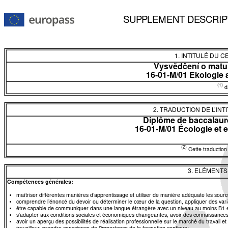
SUPPLEMENT DESCRIP
1. INTITULÉ DU C
Vysvědčení o matur
16-01-M/01 Ekologie a
(1)
da
2. TRADUCTION DE L’INT
Diplôme de baccalauré
16-01-M/01 Écologie et
(2)
Cette traduction 
3. ELÉMENT
Compétences générales:
maîtriser différentes manières d’apprentissage et utiliser de manière adéquate les source
comprendre l’énoncé du devoir ou déterminer le cœur de la question, appliquer des varia
être capable de communiquer dans une langue étrangère avec un niveau au moins B1 
s’adapter aux conditions sociales et économiques changeantes, avoir des connaissances
avoir un aperçu des possibilités de réalisation professionnelle sur le marché du travail 