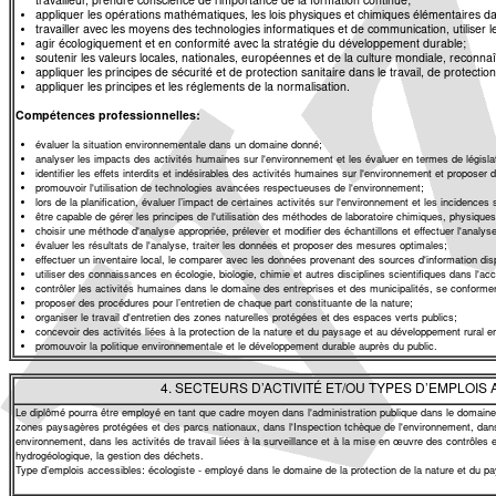
travailleur, prendre conscience de l’importance de la formation continue;
appliquer les opérations mathématiques, les lois physiques et chimiques élémentaires da
travailler avec les moyens des technologies informatiques et de communication, utiliser l
agir écologiquement et en conformité avec la stratégie du développement durable;
soutenir les valeurs locales, nationales, européennes et de la culture mondiale, reconnaît
appliquer les principes de sécurité et de protection sanitaire dans le travail, de protectio
appliquer les principes et les réglements de la normalisation.
Compétences professionnelles:
évaluer la situation environnementale dans un domaine donné;
analyser les impacts des activités humaines sur l'environnement et les évaluer en termes de législa
identifier les effets interdits et indésirables des activités humaines sur l'environnement et proposer
promouvoir l'utilisation de technologies avancées respectueuses de l'environnement;
lors de la planification, évaluer l’impact de certaines activités sur l'environnement et les incidences 
être capable de gérer les principes de l'utilisation des méthodes de laboratoire chimiques, physiques
choisir une méthode d'analyse appropriée, prélever et modifier des échantillons et effectuer l'analy
évaluer les résultats de l'analyse, traiter les données et proposer des mesures optimales;
effectuer un inventaire local, le comparer avec les données provenant des sources d'information disp
utiliser des connaissances en écologie, biologie, chimie et autres disciplines scientifiques dans l'a
contrôler les activités humaines dans le domaine des entreprises et des municipalités, se conformer
proposer des procédures pour l’entretien de chaque part constituante de la nature;
organiser le travail d'entretien des zones naturelles protégées et des espaces verts publics;
concevoir des activités liées à la protection de la nature et du paysage et au développement rural e
promouvoir la politique environnementale et le développement durable auprès du public.
4. SECTEURS D’ACTIVITÉ ET/OU TYPES D’EMPLOIS
Le diplômé pourra être employé en tant que cadre moyen dans l'administration publique dans le domaine de 
zones paysagères protégées et des parcs nationaux, dans l'Inspection tchèque de l'environnement, dans l
environnement, dans les activités de travail liées à la surveillance et à la mise en œuvre des contrôles
hydrogéologique, la gestion des déchets.
Type d’emplois accessibles: écologiste - employé dans le domaine de la protection de la nature et du pay