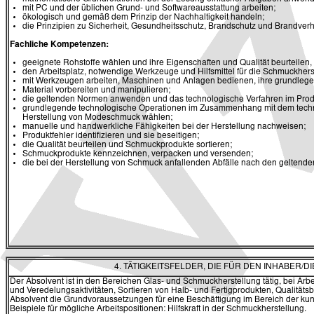
mit PC und der üblichen Grund- und Softwareausstattung arbeiten;
ökologisch und gemäß dem Prinzip der Nachhaltigkeit handeln;
die Prinzipien zu Sicherheit, Gesundheitsschutz, Brandschutz und Brandve
Fachliche Kompetenzen:
geeignete Rohstoffe wählen und ihre Eigenschaften und Qualität beurteilen
den Arbeitsplatz, notwendige Werkzeuge und Hilfsmittel für die Schmuckherst
mit Werkzeugen arbeiten, Maschinen und Anlagen bedienen, ihre grundlege
Material vorbereiten und manipulieren;
die geltenden Normen anwenden und das technologische Verfahren im Produ
grundlegende technologische Operationen im Zusammenhang mit dem techn
Herstellung von Modeschmuck wählen;
manuelle und handwerkliche Fähigkeiten bei der Herstellung nachweisen;
Produktfehler identifizieren und sie beseitigen;
die Qualität beurteilen und Schmuckprodukte sortieren;
Schmuckprodukte kennzeichnen, verpacken und versenden;
die bei der Herstellung von Schmuck anfallenden Abfälle nach den geltend
4. TÄTIGKEITSFELDER, DIE FÜR DEN INHABER
Der Absolvent ist in den Bereichen Glas- und Schmuckherstellung tätig, bei Ar
und Veredelungsaktivitäten, Sortieren von Halb- und Fertigprodukten, Qualitä
Absolvent die Grundvoraussetzungen für eine Beschäftigung im Bereich der ku
Beispiele für mögliche Arbeitspositionen: Hilfskraft in der Schmuckherstellung.