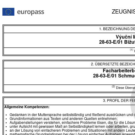
ZEUGNI
1. BEZEICHNUNG D
Výuční l
28-63-E/01 Bižu
(1)
I
2. ÜBERSETZTE BEZEI
Facharbeiterb
28-63-E/01 Schmu
(2)
Diese Überset
3. PROFIL DER F
Allgemeine Kompetenzen:
Gedanken in der Muttersprache selbstständig und fließend ausdrücken und
Grundinformationen aus Texten und anderen Quellen entnehmen;
Aufgabenstellungen verstehen, einfachere Probleme lösen, die für die Lösu
unter Aufsicht mit gewissen Maß an Selbständigkeit lernen oder arbeiten,
an der Lösung von einfacheren Problemen und Situationen mit andern Leu
mathematische Grundrelationen bei der Lösung einfacher Aufgaben anwen